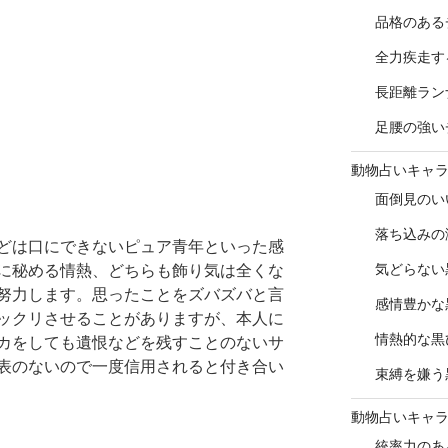
品格のある
全力疾走す
長距離ラン
足腰の強い
動物占いキャ
面倒見のい
落ち込みの
どは口にできないピュア青年といった感
気どらない
に秘める情熱、どちらも飾り気は全くな
努力します。思ったことをズバズバと言
感情豊かな
ックリさせることがありますが、本人に
情熱的な黒
カをしても遺恨などを残すことのないサ
表のないので一度信用されると付き合い
束縛を嫌う
動物占いキャ
統率力のあ