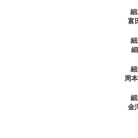
細
富
細
細
周
細
金