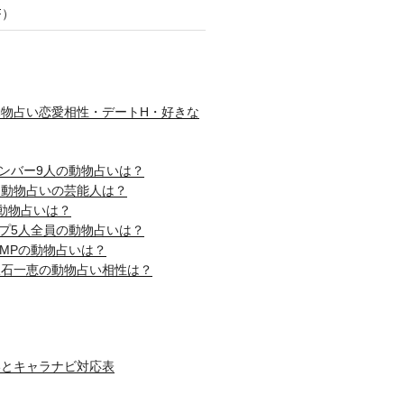
F）
物占い恋愛相性・デートH・好きな
nメンバー9人の動物占いは？
じ動物占いの芸能人は？
動物占いは？
ップ5人全員の動物占いは？
! JUMPの動物占いは？
吹石一恵の動物占い相性は？
いとキャラナビ対応表