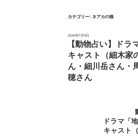
カテゴリー:
ネアカの狼
投
2026年7月9日
稿
【動物占い】ドラ
日:
キャスト（細木家
ん・細川岳さん・
穂さん
ドラマ「
キャスト