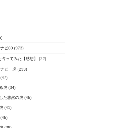
5)
ナビ60
(973)
を占ってみた【感想】
(22)
ラナビ 虎
(233)
(47)
る虎
(34)
した悠然の虎
(45)
虎
(41)
(45)
虎
(38)