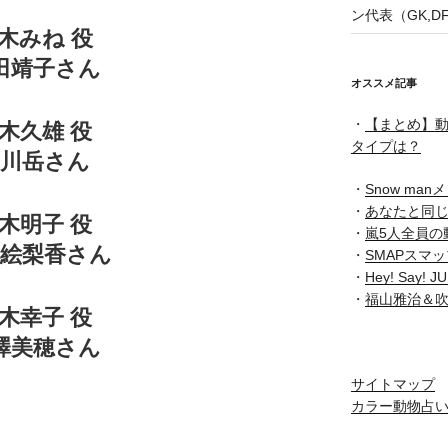
ン代表（GK,D
木みね 役
田靖子さん
オススメ記事
・
【まとめ】動
木久雄 役
タイプは？
細川岳さん
・
Snow ma
・
あなたと同
木明子 役
・
嵐5人全員の
本絵梨香さん
・
SMAPスマ
・
Hey! Say
・
福山雅治＆
木幸子 役
澤美穂さん
サイトマップ
カラー動物占