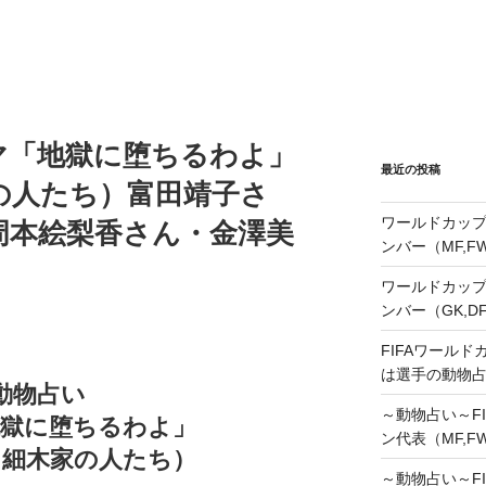
マ「地獄に堕ちるわよ」
最近の投稿
の人たち）富田靖子さ
ワールドカップ
周本絵梨香さん・金澤美
ンバー（MF,
ワールドカップ
ンバー（GK,D
FIFAワールド
は選手の動物
動物占い
～動物占い～FI
地獄に堕ちるわよ」
ン代表（MF,F
（細木家の人たち）
～動物占い～FI