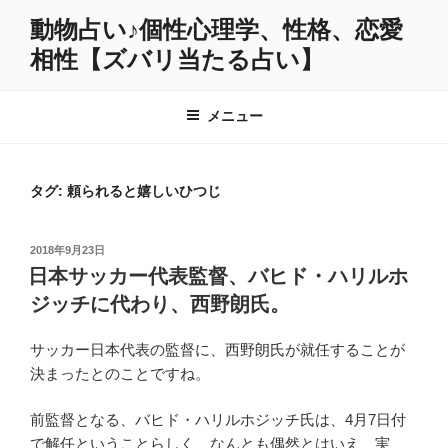
コ
動物占い♪個性心理学、性格、恋愛
ン
相性【ズバリ当たる占い】
テ
ン
ツ
メニュー
へ
ス
キ
タグ:
頼られると嬉しいひつじ
ッ
プ
投
2018年9月23日
稿
日本サッカー代表監督、バヒド・ハリルホ
日:
ジッチに代わり、西野朗氏。
サッカー日本代表の監督に、西野朗氏が就任することが
決まったとのことですね。
前監督となる、バヒド・ハリルホジッチ氏は、4月7日付
で解任ということらしく、なんとも偶然とはいえ、実