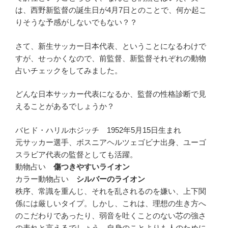
は、西野新監督の誕生日が4月7日とのことで、何か起こ
りそうな予感がしないでもない？？
さて、新生サッカー日本代表、ということになるわけで
すが、せっかくなので、前監督、新監督それぞれの動物
占いチェックをしてみました。
どんな日本サッカー代表になるか、監督の性格診断で見
えることがあるでしょうか？
バヒド・ハリルホジッチ 1952年5月15日生まれ
元サッカー選手、ボスニアヘルツェゴビナ出身、ユーゴ
スラビア代表の監督としても活躍。
動物占い
傷つきやすいライオン
カラー動物占い
シルバーのライオン
秩序、常識を重んじ、それを乱されるのを嫌い、上下関
係には厳しいタイプ。しかし、これは、理想の生き方へ
のこだわりであったり、弱音を吐くことのない芯の強さ
の表れと言えるでしょう。自身のことよりも人のために