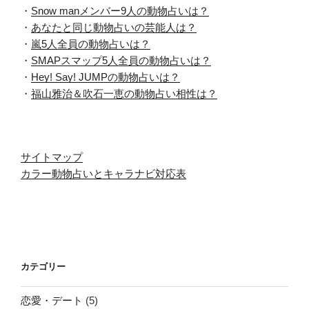
・
Snow manメンバー9人の動物占いは？
・
あなたと同じ動物占いの芸能人は？
・
嵐5人全員の動物占いは？
・
SMAPスマップ5人全員の動物占いは？
・
Hey! Say! JUMPの動物占いは？
・
福山雅治＆吹石一恵の動物占い相性は？
サイトマップ
カラー動物占いとキャラナビ対応表
カテゴリー
恋愛・デート
(5)