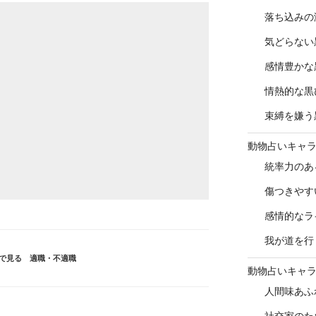
落ち込みの
気どらない
感情豊かな
情熱的な黒
束縛を嫌う
動物占いキャ
統率力のあ
傷つきやす
感情的なラ
我が道を行
で見る 適職・不適職
動物占いキャ
人間味あふ