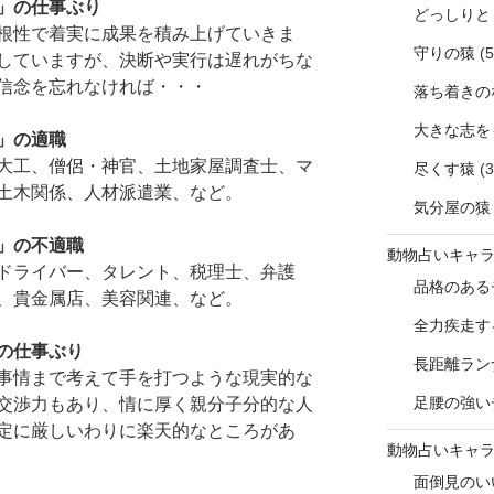
」の仕事ぶり
どっしりと
根性で着実に成果を積み上げていきま
守りの猿
(5
していますが、決断や実行は遅れがちな
信念を忘れなければ・・・
落ち着きの
大きな志を
」の適職
大工、僧侶・神官、土地家屋調査士、マ
尽くす猿
(3
土木関係、人材派遣業、など。
気分屋の猿
」の不適職
動物占いキャ
ドライバー、タレント、税理士、弁護
品格のある
、貴金属店、美容関連、など。
全力疾走す
の仕事ぶり
長距離ラン
事情まで考えて手を打つような現実的な
足腰の強い
交渉力もあり、情に厚く親分子分的な人
定に厳しいわりに楽天的なところがあ
動物占いキャ
面倒見のい