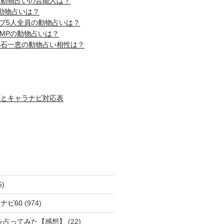
じ動物占いの芸能人は？
動物占いは？
ップ5人全員の動物占いは？
! JUMPの動物占いは？
吹石一恵の動物占い相性は？
いとキャラナビ対応表
5)
ナビ60
(974)
を占ってみた【感想】
(22)