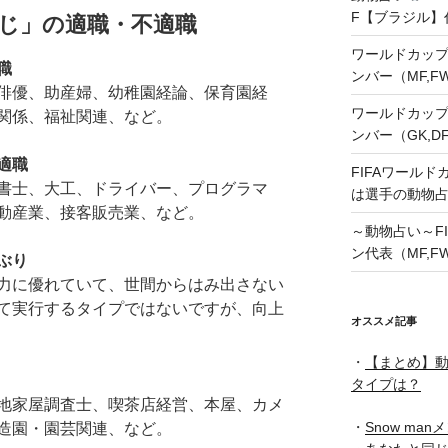
F【ブラジル】
じ」の適職・不適職
ワールドカップ
職
ンバー（MF,
俳優、助産婦、幼稚園経論、保育園経
ワールドカップ
関係、福祉関連、など。
ンバー（GK,D
適職
FIFAワールド
書士、大工、ドライバー、プログラマ
は選手の動物
動産業、接客販売業、など。
～動物占い～FI
ン代表（MF,F
ぶり
力に優れていて、世間からはみ出さない
て実行するタイプではないですが、向上
オススメ記事
・
【まとめ】動
タイプは？
地家屋調査士、喫茶店経営、本屋、カメ
・
Snow ma
造園・園芸関連、など。