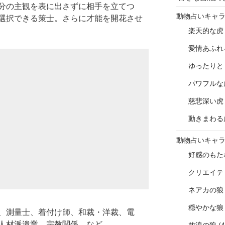
分の主観を表に出さずに相手を立てつ
動物占いキャ
選択できる策士。さらに才能を開花させ
楽天的な虎
愛情あふれ
ゆったりと
パワフルな
慈悲深い虎
動きまわる
動物占いキャ
好感のもた
クリエイテ
ネアカの狼
穏やかな狼
、測量士、着付け師、和裁・洋裁、電
人材派遣業、宗教関係、など。