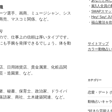
・
あなたと同
・
嵐5人全員の
職
・
SMAPスマ
ーツ選手、画商、ミュージシャン、シス
・
Hey! Say
商売、マスコミ関係、など。
・
福山雅治＆
り
ので、仕事上の信頼は厚いタイプです。
にも手腕を発揮できるでしょう。体を動
サイトマップ
カラー動物占
店、日用雑貨店、貴金属業、化粧品関
芸・造園業、など。
カテゴリー
者、秘書、保育士、政治家、ドライバ
恋愛・デート
(
落語家、商社、土木建築関連、など。
動物占いキャラ
*好きな芸能人