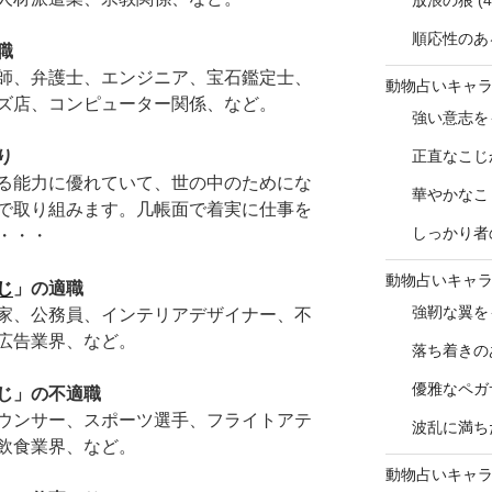
放浪の狼
(4
順応性のあ
職
師、弁護士、エンジニア、宝石鑑定士、
動物占いキャ
ズ店、コンピューター関係、など。
強い意志を
り
正直なこじ
る能力に優れていて、世の中のためにな
華やかなこ
で取り組みます。几帳面で着実に仕事を
しっかり者
・・・
動物占いキャ
じ
」の適職
強靭な翼を
家、公務員、インテリアデザイナー、不
広告業界、など。
落ち着きの
優雅なペガ
じ」の不適職
ウンサー、スポーツ選手、フライトアテ
波乱に満ち
飲食業界、など。
動物占いキャ