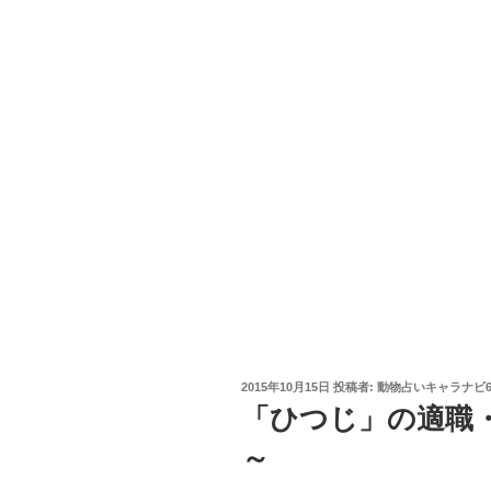
投
2015年10月15日
投稿者:
動物占いキャラナビ6
稿
「ひつじ」の適職
日:
～