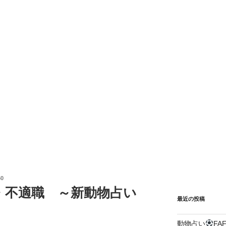
0
・不適職 ～新動物占い
最近の投稿
動物占い
FA