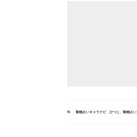
カ
動物占いキャラナビ ひつじ
、
動物占い
テ
ゴ
リ
ー