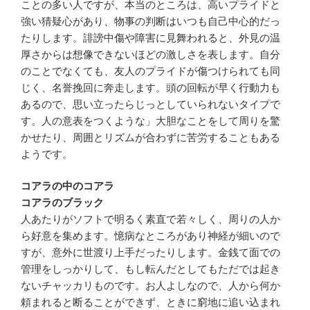
ことの多い人ですが、本当のところは、高いプライドと
強い猜疑心があり、物事の判断はいつも自己中心的だっ
たりします。誹謗中傷や障害に見舞われると、外見の温
厚さからは想像できないほどの激しさを表します。自分
のことでなくても、友人のプライドが傷つけられても同
じく、名誉挽回に奔走します。頭の回転が早く行動力も
あるので、思い立ったらじっとしていられないタイプで
す。人の意表をつくような」大胆なことをして周りを驚
かせたり、周囲とリズムが合わずに苦労することもある
ようです。
コアラの中のコアラ
コアラのブラック
人あたりがソフトで明るく素直で若々しく、周りの人か
ら好意を集めます。憶病なところがあり神経が細いので
すが、意外に世渡り上手だったりします。金銭て面での
管理をしっかりして、もし転んだとしてもただでは起き
ないチャッカリものです。お人よしなので、人から何か
頼まれると断ることができず、ときに窮地に追い込まれ