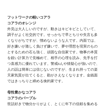
フットワークの軽いコアラ
コアラのオレンジ
外見は大人しいのですが、動きはキビキビとしていて、
調子がよく社交的です。せっかちで早とちりや失言も多
くなりがちですが、憎めないような人です。内面では、
好き嫌いが激しく負けず嫌いで、夢や理想を現実のもの
とするための石も強く、頑固な自信家です。物事の本質
を鋭い計算力で見極めて、相手の心理を読み、先手を打
つ直感力に優れています。警戒sんや猜疑心が強いので、
人の話は簡単には信じないのですが、生まれ持っての楽
天家気質が出てくると、勘がさえなくなります。金銭面
ではきっちりと締める倹約家です。
母性豊かなコアラ
コアラのパープル
世話好きで物分かりがよく、とくに年下の信頼を集める