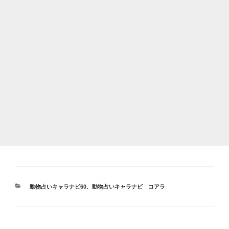
カ
動物占いキャラナビ60
、
動物占いキャラナビ コアラ
テ
ゴ
リ
ー