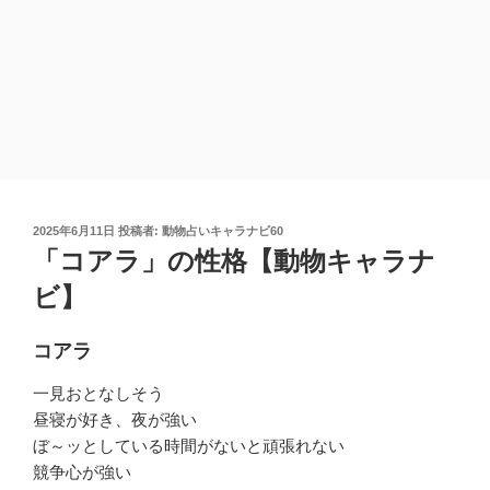
投
2025年6月11日
投稿者:
動物占いキャラナビ60
稿
「コアラ」の性格【動物キャラナ
日:
ビ】
コアラ
一見おとなしそう
昼寝が好き、夜が強い
ぼ～ッとしている時間がないと頑張れない
競争心が強い