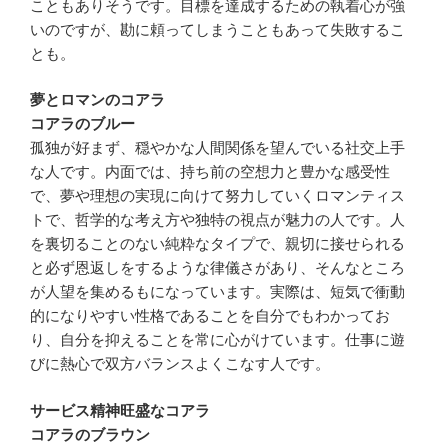
こともありそうです。目標を達成するための執着心が強
いのですが、勘に頼ってしまうこともあって失敗するこ
とも。
夢とロマンのコアラ
コアラのブルー
孤独が好まず、穏やかな人間関係を望んでいる社交上手
な人です。内面では、持ち前の空想力と豊かな感受性
で、夢や理想の実現に向けて努力していくロマンティス
トで、哲学的な考え方や独特の視点が魅力の人です。人
を裏切ることのない純粋なタイプで、親切に接せられる
と必ず恩返しをするような律儀さがあり、そんなところ
が人望を集めるもになっています。実際は、短気で衝動
的になりやすい性格であることを自分でもわかってお
り、自分を抑えることを常に心がけています。仕事に遊
びに熱心で双方バランスよくこなす人です。
サービス精神旺盛なコアラ
コアラのブラウン