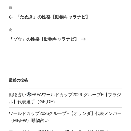
投
前
前
稿
の
「たぬき」の性格【動物キャラナビ】
ナ
投
ビ
稿
次
次
ゲ
の
「ゾウ」の性格【動物キャラナビ】
投
ー
稿
シ
ョ
ン
最近の投稿
動物占い
FAFAワールドカップ2026-グループF【ブラジ
ル】代表選手（GK,DF）
ワールドカップ2026グループF【オランダ】代表メンバー
（MF,FW）動物占い