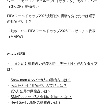
ワールドカップ2026グループF【オランダ】代表メンバー
（GK,DF）動物占い
FIFAワールドカップ2026決勝戦の明暗を分けたのは選手
の動物占い！？
～動物占い～FIFAワールドカップ2026アルゼンチン代表
（MF,FW）
オススメ記事
・
【まとめ】動物占い恋愛相性・デートH・好きなタイプ
は？
・
Snow manメンバー9人の動物占いは？
・
あなたと同じ動物占いの芸能人は？
・
嵐5人全員の動物占いは？
・
SMAPスマップ5人全員の動物占いは？
・
Hey! Say! JUMPの動物占いは？