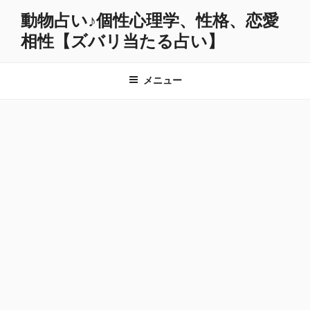
コ
動物占い♪個性心理学、性格、恋愛
ン
相性【ズバリ当たる占い】
テ
ン
ツ
メニュー
へ
ス
キ
ッ
プ