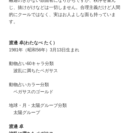
融通のきかない頑固者になりがちですが、秩序を重ん
じ、抜けがけなどは一切しません。合理主義だけど人間
的にクールではなく、実はお人よしな面も持っていま
す。
渡邊 卓(わたなべ たく）
1981年（昭和56年）3月13日生まれ
動物占い60キャラ分類
波乱に満ちたペガサス
動物占いカラー分類
ペガサスのゴールド
地球・月・太陽グルーブ分類
太陽グループ
渡邊 卓