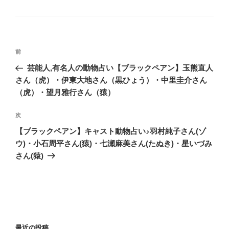
投
前
前
稿
の
芸能人,有名人の動物占い【ブラックペアン】玉熊直人
ナ
投
さん（虎）・伊東大地さん（黒ひょう）・中里圭介さん
ビ
稿
（虎）・望月雅行さん（猿）
ゲ
次
次
ー
の
シ
【ブラックペアン】キャスト動物占い♪羽村純子さん(ゾ
投
ウ)・小石周平さん(猿)・七瀬麻美さん(たぬき)・星いづみ
ョ
稿
さん(猿)
ン
最近の投稿