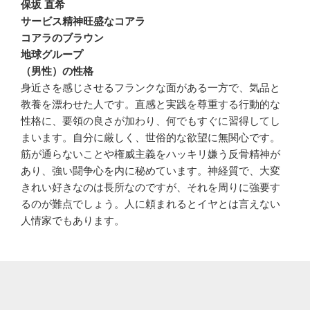
保坂 直希
サービス精神旺盛なコアラ
コアラのブラウン
地球グループ
（男性）の性格
身近さを感じさせるフランクな面がある一方で、気品と
教養を漂わせた人です。直感と実践を尊重する行動的な
性格に、要領の良さが加わり、何でもすぐに習得してし
まいます。自分に厳しく、世俗的な欲望に無関心です。
筋が通らないことや権威主義をハッキリ嫌う反骨精神が
あり、強い闘争心を内に秘めています。神経質で、大変
きれい好きなのは長所なのですが、それを周りに強要す
るのが難点でしょう。人に頼まれるとイヤとは言えない
人情家でもあります。