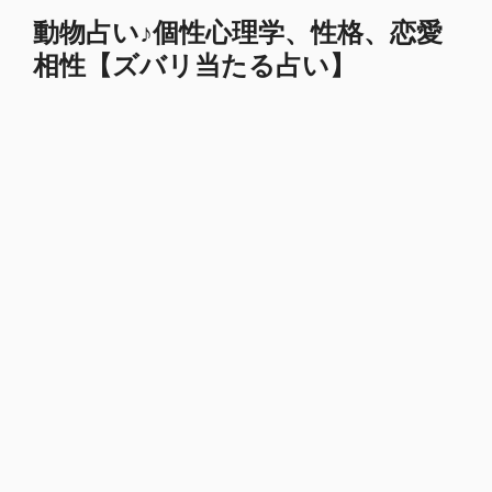
コ
動物占い♪個性心理学、性格、恋愛
ン
相性【ズバリ当たる占い】
テ
ン
ツ
へ
ス
キ
ッ
プ