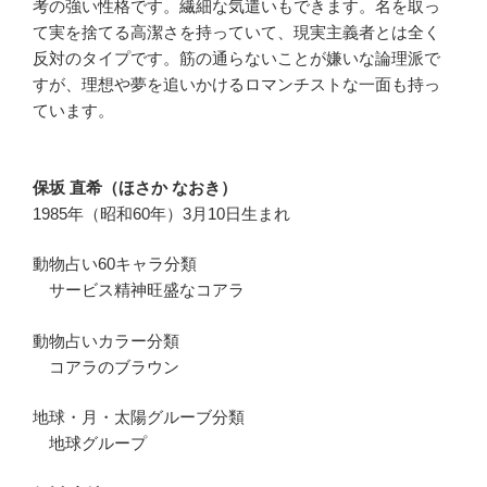
考の強い性格です。繊細な気遣いもできます。名を取っ
て実を捨てる高潔さを持っていて、現実主義者とは全く
反対のタイプです。筋の通らないことが嫌いな論理派で
すが、理想や夢を追いかけるロマンチストな一面も持っ
ています。
保坂 直希（ほさか なおき）
1985年（昭和60年）3月10日生まれ
動物占い60キャラ分類
サービス精神旺盛なコアラ
動物占いカラー分類
コアラのブラウン
地球・月・太陽グルーブ分類
地球グループ