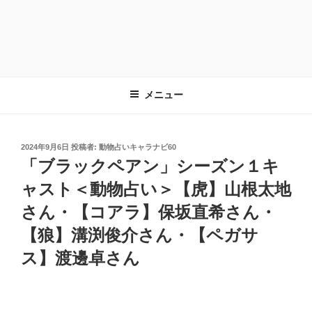
メニュー
投
2024年9月6日
投稿者:
動物占いキャラナビ60
稿
「ブラックペアン」シーズン１キ
日:
ャスト＜動物占い＞【虎】山根太地
さん・【コアラ】保坂直希さん・
【狼】溝渕俊介さん・【ペガサ
ス】渡邊卓さん