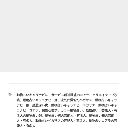
カ
動物占いキャラナビ60
、
サービス精神旺盛のコアラ
、
クリエイティブな
テ
狼
、
動物占いキャラナビ 虎
、
波乱に満ちたペガサス
、
動物占いキャラ
ゴ
ナビ 狼
、
慈悲深い虎
、
動物占いキャラナビ ペガサス
、
動物占いキャ
リ
ラナビ コアラ
、
個性心理学
、
カラー動物占い
、
動物占い
、
芸能人・有
ー
名人の動物占い60
、
動物占い虎の芸能人・有名人
、
動物占い狼の芸能
人・有名人
、
動物占いペガサスの芸能人・有名人
、
動物占いコアラの芸
能人・有名人