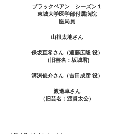
ブラックペアン シーズン１
東城大学医学部付属病院
医局員
山根太地さん
保坂直希さん（遠藤広隆 役）
（旧芸名：坂城君)
溝渕俊介さん（吉田成彦 役）
渡邊卓さん
（旧芸名：渡貫太公）