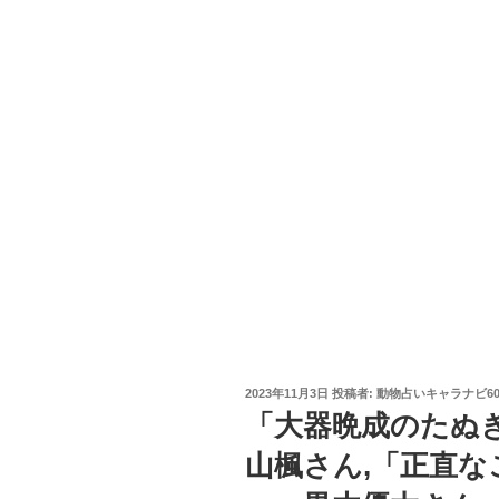
投
2023年11月3日
投稿者:
動物占いキャラナビ6
稿
「大器晩成のたぬ
日:
山楓さん,「正直な