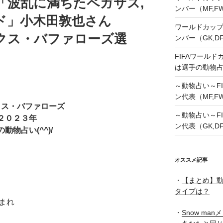
「波乱に満ちたペガサス,
ンバー（MF,
ド」小木田敦也さん
ワールドカップ
ックス・バファローズ選
ンバー（GK,D
FIFAワールド
は選手の動物
～動物占い～FI
ン代表（MF,F
クス・バファローズ
～動物占い～FI
２０２３年
ン代表（GK,D
動物占い(^^)/
オススメ記事
・
【まとめ】動
タイプは？
生まれ
・
Snow ma