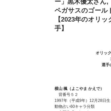
ー」黒木優太さん,
ペガサスのゴール
【2023年のオリ
手】
オリッ
選手の
横山 楓（よこやま かえで）
背番号５２
1997年（平成9年）12月28日
動物占い60キャラ分類