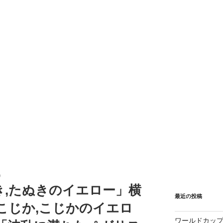
0
き,たぬきのイエロー」横
最近の投稿
こじか,こじかのイエロ
ワールドカップ