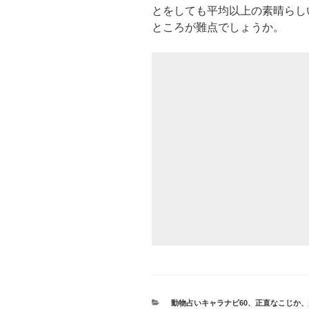
とをしても平均以上の素晴らし
ところが難点でしょうか。
カ
動物占いキャラナビ60
、
正直なこじか
、