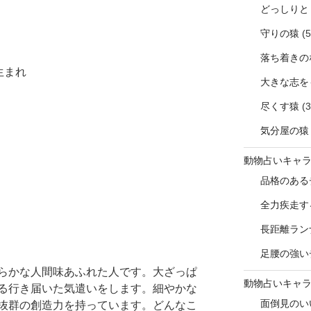
どっしりと
守りの猿
(5
落ち着きの
生まれ
大きな志を
尽くす猿
(3
気分屋の猿
動物占いキャ
品格のある
全力疾走す
長距離ラン
足腰の強い
らかな人間味あふれた人です。大ざっぱ
動物占いキャ
る行き届いた気遣いをします。細やかな
面倒見のい
抜群の創造力を持っています。どんなこ