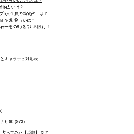
じ動物占いの芸能人は？
動物占いは？
ップ5人全員の動物占いは？
! JUMPの動物占いは？
吹石一恵の動物占い相性は？
いとキャラナビ対応表
5)
ナビ60
(973)
を占ってみた【感想】
(22)