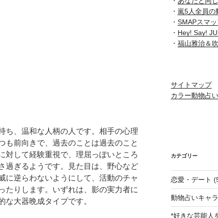
・
あなたと同
・
嵐5人全員の
・
SMAPスマ
・
Hey! Say
・
福山雅治＆
サイトマップ
カラー動物占
持ち、温和な人柄の人です。相手の心理
つも前向きで、過去のことは過去のこと
に対して経験重視で、理屈っぽいところ
カテゴリー
さ過ぎるようです。見た目は、野心など
威に逆らわないようにして、活動のチャ
恋愛・デート
(
ったりします。いずれは、影の実力者に
動物占いキャラ
的な大器晩成タイプです。
*好きな芸能人