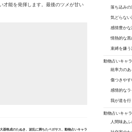
い才能を発揮します。最後のツメが甘い
落ち込みの
気どらない
感情豊かな
情熱的な黒
束縛を嫌う
動物占いキャ
統率力のあ
傷つきやす
感情的なラ
我が道を行
動物占いキャ
人間味あふ
大器晩成のたぬき
、
波乱に満ちたペガサス
、
動物占いキャラ