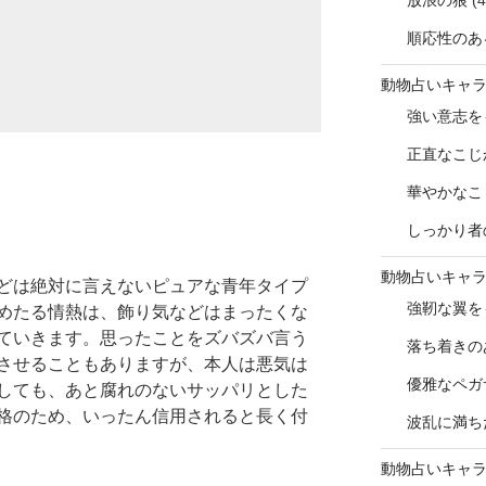
放浪の狼
(4
順応性のあ
動物占いキャ
強い意志を
正直なこじ
華やかなこ
しっかり者
動物占いキャ
どは絶対に言えないピュアな青年タイプ
強靭な翼を
めたる情熱は、飾り気などはまったくな
ていきます。思ったことをズバズバ言う
落ち着きの
させることもありますが、本人は悪気は
優雅なペガ
しても、あと腐れのないサッパリとした
格のため、いったん信用されると長く付
波乱に満ち
動物占いキャ