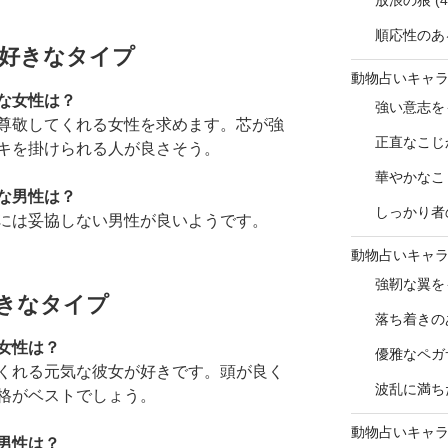
放浪の狼
(4
順応性のあ
好きなタイプ
動物占いキャ
な女性は？
強い意志を
尊敬してくれる女性を求めます。芯が強
正直なこじ
キを掛けられる人が良さそう。
華やかなこ
な男性は？
しっかり者
には妥協しない男性が良いようです。
動物占いキャ
強靭な翼を
きなタイプ
落ち着きの
女性は？
優雅なペガ
くれる元気な彼女が好きです。頭が良く
波乱に満ち
格がベストでしょう。
動物占いキャ
男性は？