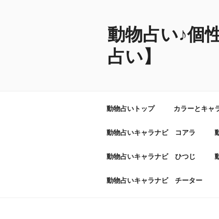
コ
ン
テ
動物占い♪個
ン
占い】
ツ
へ
ス
キ
ッ
動物占いトップ
カラーとキャ
プ
動物占いキャラナビ コアラ
動物占いキャラナビ ひつじ
動物占いキャラナビ チーター