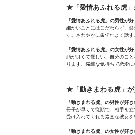
★「愛情あふれる虎」
「愛情あふれる虎」の男性が好
細かいことにはこだわらず、楽
す。さわやかに歯切れよく話す
「愛情あふれる虎」の女性が好
頭が良くて優しい、自分のこと
ります。繊細な気持ちで恋愛に
★「動きまわる虎」が
「動きまわる虎」の男性が好き
冊子が早くて従順で、相手を立
受け入れてくれる素直な彼女を
「動きまわる虎」の女性が好き