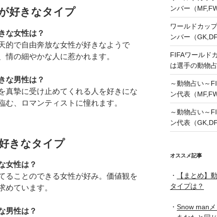
ンバー（MF,
が好きなタイプ
ワールドカップ
きな女性は？
ンバー（GK,D
天的で自由奔放な女性が好きなようで
FIFAワールド
、情の細やかな人に惹かれます。
は選手の動物
きな男性は？
～動物占い～FI
を真摯に受け止めてくれる人を好きにな
ン代表（MF,F
臨む、ロマンティストに憧れます。
～動物占い～FI
ン代表（GK,D
好きなタイプ
オススメ記事
な女性は？
・
【まとめ】動
てることのできる女性が好み。価値観を
タイプは？
求めています。
・
Snow ma
な男性は？