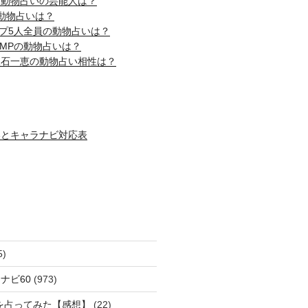
じ動物占いの芸能人は？
動物占いは？
ップ5人全員の動物占いは？
! JUMPの動物占いは？
吹石一恵の動物占い相性は？
いとキャラナビ対応表
5)
ナビ60
(973)
を占ってみた【感想】
(22)