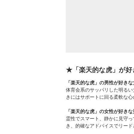
★「楽天的な虎」が好
「楽天的な虎」の男性が好きな
体育会系のサッパリした明るい
きにはサポートに回る柔軟な心
「楽天的な虎」の女性が好きな
霊性でスマート、静かに見守っ
き、的確なアドバイスでリード