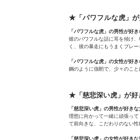
★「パワフルな虎」が
「パワフルな虎」の男性が好き
彼のパワフルな話に耳を傾け、
く、彼の暴走にもうまくブレー
「パワフルな虎」の女性が好き
鋼のように強靭で、少々のこと
★「慈悲深い虎」が好
「慈悲深い虎」の男性が好きな
理想に向かって一緒に頑張って
て前向きな、こだわりのない性
「慈悲深い虎」の女性が好きな