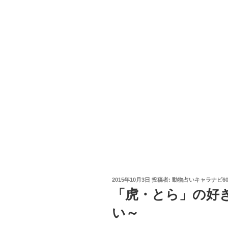
投
2015年10月3日
投稿者:
動物占いキャラナビ6
稿
「虎・とら」の好
日:
い～