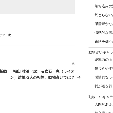
落ち込みの
気どらない
感情豊かな
情熱的な黒
ナビ 虎
束縛を嫌う
動物占いキャ
統率力のあ
次
次
傷つきやす
の
新動
福山 雅治（虎）＆吹石一恵（ライオ
投
感情的なラ
ン）結婚♪2人の相性、動物占いでは？
稿
我が道を行
動物占いキャ
人間味あふ