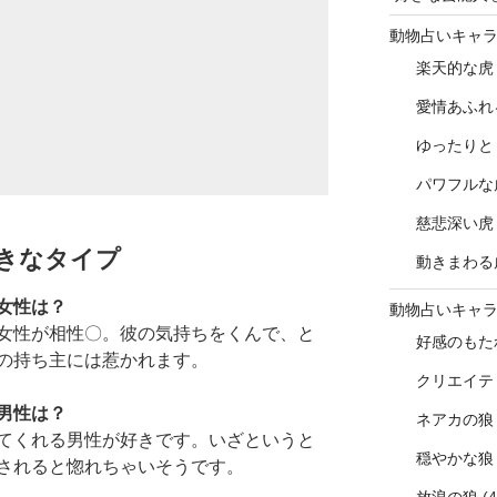
動物占いキャ
楽天的な虎
愛情あふれ
ゆったりと
パワフルな
慈悲深い虎
きなタイプ
動きまわる
女性は？
動物占いキャ
女性が相性〇。彼の気持ちをくんで、と
好感のもた
の持ち主には惹かれます。
クリエイテ
男性は？
ネアカの狼
てくれる男性が好きです。いざというと
穏やかな狼
されると惚れちゃいそうです。