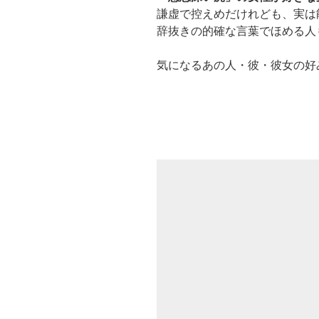
謙虚で控えめだけれども、実は
辞抜きの的確な言葉でほめる人
気になるあの人・彼・彼女の好