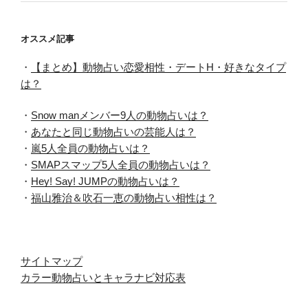
オススメ記事
・
【まとめ】動物占い恋愛相性・デートH・好きなタイプ
は？
・
Snow manメンバー9人の動物占いは？
・
あなたと同じ動物占いの芸能人は？
・
嵐5人全員の動物占いは？
・
SMAPスマップ5人全員の動物占いは？
・
Hey! Say! JUMPの動物占いは？
・
福山雅治＆吹石一恵の動物占い相性は？
サイトマップ
カラー動物占いとキャラナビ対応表