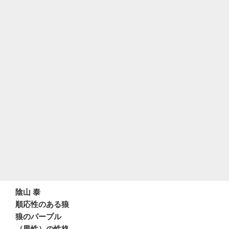
陰山 泰
順応性のある狼
狼のパープル
（男性）の性格