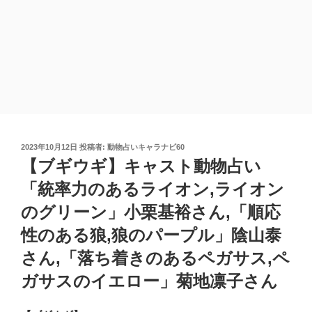
投
2023年10月12日
投稿者:
動物占いキャラナビ60
稿
【ブギウギ】キャスト動物占い
日:
「統率力のあるライオン,ライオン
のグリーン」小栗基裕さん,「順応
性のある狼,狼のパープル」陰山泰
さん,「落ち着きのあるペガサス,ペ
ガサスのイエロー」菊地凛子さん