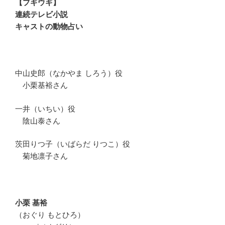
【ブギウギ】
連続テレビ小説
キャストの動物占い
中山史郎（なかやま しろう）役
小栗基裕さん
一井（いちい）役
陰山泰さん
茨田りつ子（いばらだ りつこ）役
菊地凛子さん
小栗 基裕
（おぐり もとひろ）