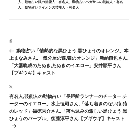
ー
人
、
動物占い狼の芸能人・有名人
、
動物占いペガサスの芸能人・有名
人
、
動物占いライオンの芸能人・有名人
投
前
前
稿
の
動物占い「情熱的な黒ひょう,黒ひょうのオレンジ」本
ナ
投
上まなみさん,「気分屋の猿,猿のオレンジ」新納慎也さん,
ビ
稿
「大器晩成のたぬき,たぬきのイエロー」安井順平さん
ゲ
【ブギウギ】キャスト
ー
次
次
シ
の
有名人,芸能人の動物占い「長距離ランナーのチーター,チ
ョ
投
ーターのイエロー」水上恒司さん,「落ち着きのない猿,猿
ン
稿
のレッド」福徳秀介さん,「落ち込みの激しい黒ひょう,黒
ひょうのパープル」後藤淳平さん【ブギウギ】キャスト