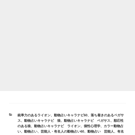
カ
統率力のあるライオン
、
動物占いキャラナビ60
、
落ち着きのあるペガサ
テ
ス
、
動物占いキャラナビ 狼
、
動物占いキャラナビ ペガサス
、
順応性
ゴ
のある狼
、
動物占いキャラナビ ライオン
、
個性心理学
、
カラー動物占
リ
い
、
動物占い
、
芸能人・有名人の動物占い60
、
動物占い 芸能人、有名