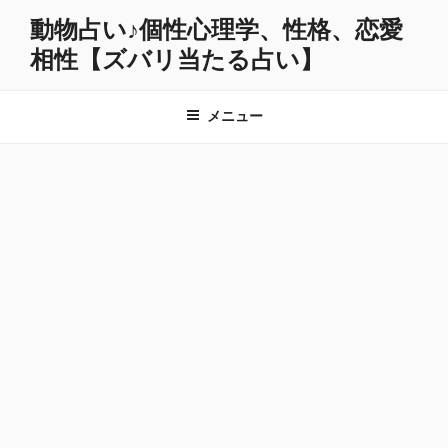
コ
動物占い♪個性心理学、性格、恋愛
ン
相性【ズバリ当たる占い】
テ
ン
ツ
メニュー
へ
ス
キ
ッ
プ