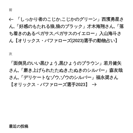
投
前
前
稿
の
「しっかり者のこじか,こじかのグリーン」西濱勇星さ
ナ
投
ん,「好感のもたれる狼,狼のブラック」才木海翔さん,「落
ビ
稿
ち着きのあるペガサス,ペガサスのイエロー」入山海斗さ
ゲ
ん【オリックス・バファローズ(2023)選手の動物占い】
ー
次
次
シ
の
「面倒見のいい黒ひょう,黒ひょうのブラウン」若月健矢
ョ
投
さん,「磨き上げられたたぬき,たぬきのシルバー」森友哉
ン
稿
さん,「デリケートなゾウ,ゾウのシルバー」福永奨さん
【オリックス・バファローズ選手2023】
最近の投稿