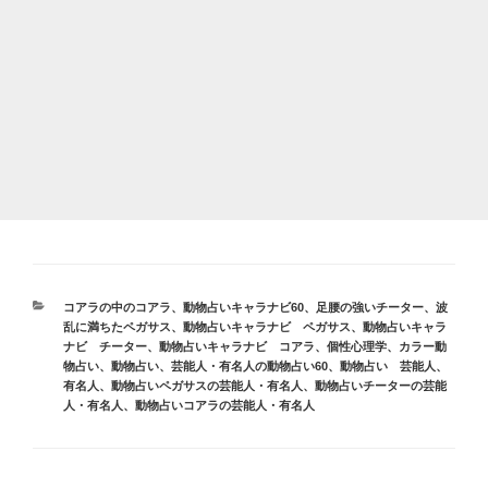
カ
コアラの中のコアラ
、
動物占いキャラナビ60
、
足腰の強いチーター
、
波
テ
乱に満ちたペガサス
、
動物占いキャラナビ ペガサス
、
動物占いキャラ
ゴ
ナビ チーター
、
動物占いキャラナビ コアラ
、
個性心理学
、
カラー動
リ
物占い
、
動物占い
、
芸能人・有名人の動物占い60
、
動物占い 芸能人、
ー
有名人
、
動物占いペガサスの芸能人・有名人
、
動物占いチーターの芸能
人・有名人
、
動物占いコアラの芸能人・有名人