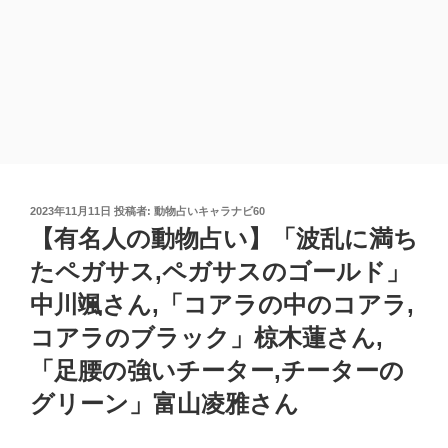
投
2023年11月11日
投稿者:
動物占いキャラナビ60
稿
【有名人の動物占い】「波乱に満ち
日:
たペガサス,ペガサスのゴールド」
中川颯さん,「コアラの中のコアラ,
コアラのブラック」椋木蓮さん,
「足腰の強いチーター,チーターの
グリーン」富山凌雅さん