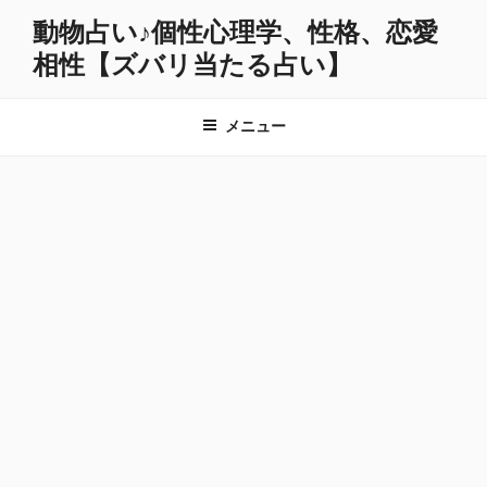
コ
動物占い♪個性心理学、性格、恋愛
ン
相性【ズバリ当たる占い】
テ
ン
ツ
メニュー
へ
ス
キ
ッ
プ