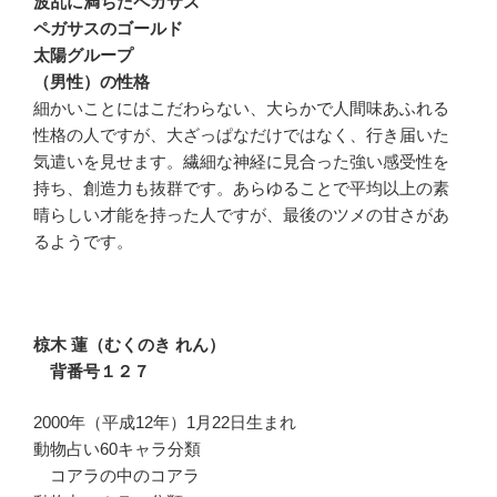
波乱に満ちたペガサス
ペガサスのゴールド
太陽グループ
（男性）の性格
細かいことにはこだわらない、大らかで人間味あふれる
性格の人ですが、大ざっぱなだけではなく、行き届いた
気遣いを見せます。繊細な神経に見合った強い感受性を
持ち、創造力も抜群です。あらゆることで平均以上の素
晴らしい才能を持った人ですが、最後のツメの甘さがあ
るようです。
椋木 蓮（むくのき れん）
背番号１２７
2000年（平成12年）1月22日生まれ
動物占い60キャラ分類
コアラの中のコアラ