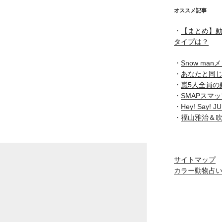
オススメ記事
・
【まとめ】動
タイプは？
・
Snow ma
・
あなたと同
・
嵐5人全員の
・
SMAPスマ
・
Hey! Say
・
福山雅治＆
サイトマップ
カラー動物占