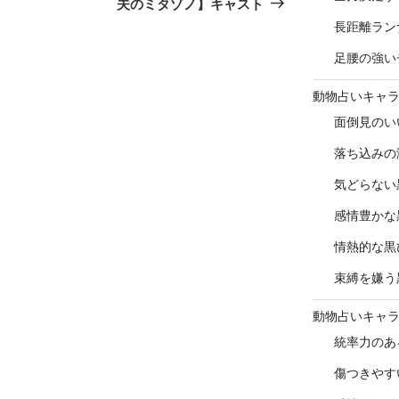
夫のミタゾノ】キャスト
長距離ラン
足腰の強い
動物占いキャ
面倒見のい
落ち込みの
気どらない
感情豊かな
情熱的な黒
束縛を嫌う
動物占いキャ
統率力のあ
傷つきやす