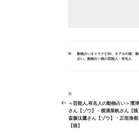
カ
動物占いキャラナビ60
、
ネアカの狼
、
動
テ
占い
、
動物占い狼の芸能人・有名人
ゴ
リ
ー
投
前
前
稿
の
＜芸能人,有名人の動物占い＞濱
投
さん【ゾウ】・横溝菜帆さん【猿
ナ
稿
斎藤汰鷹さん【ゾウ】・正垣湊都
ビ
【狼】
ゲ