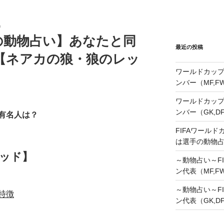
0
の動物占い】あなたと同
最近の投稿
【ネアカの狼・狼のレッ
ワールドカップ
ンバー（MF,
ワールドカップ
ンバー（GK,D
有名人は？
FIFAワールド
は選手の動物
ッド】
～動物占い～FI
ン代表（MF,F
～動物占い～FI
特徴
ン代表（GK,D