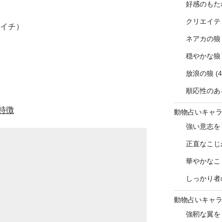
好感のもた
クリエイテ
ライチ）
ネアカの狼
穏やかな狼
放浪の狼
(4
順応性のあ
特徴
動物占いキャ
強い意志を
正直なこじ
華やかなこ
しっかり者
動物占いキャ
強靭な翼を