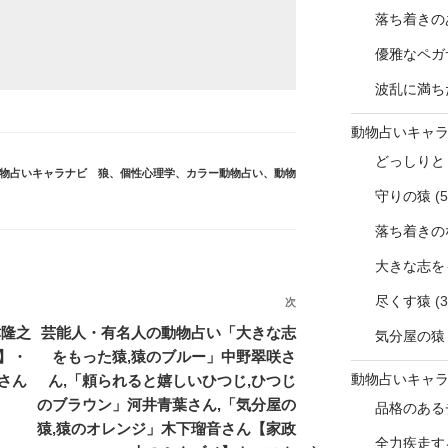
落ち着きの
優雅なペガ
波乱に満ち
動物占いキャ
どっしりと
物占いキャラナビ 狼
、
個性心理学
、
カラー動物占い
、
動物
守りの猿
(5
落ち着きの
大きな志を
尽くす猿
(3
次
次
の
津隆之
芸能人・有名人の動物占い「大きな志
気分屋の猿
投
】・
をもった猿,猿のブルー」中野翠咲さ
稿
動物占いキャ
さん
ん,「頼られると嬉しいひつじ,ひつじ
のブラウン」河井青葉さん,「気分屋の
品格のある
猿,猿のオレンジ」木下瑠音さん【家政
全力疾走す