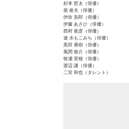
杉本 哲太（俳優）
柴 俊夫（俳優）
伊吹 吾郎（俳優）
伊藤 あさひ（俳優）
西村 俊彦（俳優）
速 水もこみち（俳優）
黒田 勇樹（俳優）
風間 俊介（俳優）
牧瀬 里穂（俳優）
渡辺 謙（俳優）
二宮 和也（タレント）