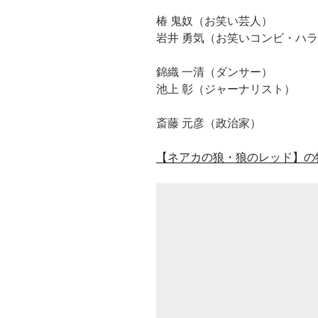
椿 鬼奴（お笑い芸人）
岩井 勇気（お笑いコンビ・ハ
錦織 一清（ダンサー）
池上 彰（ジャーナリスト）
斎藤 元彦（政治家）
【ネアカの狼・狼のレッド】の