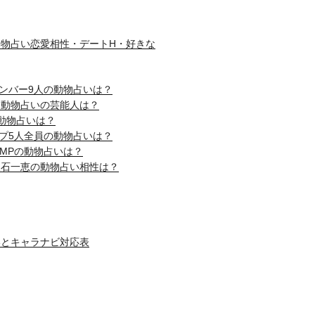
物占い恋愛相性・デートH・好きな
nメンバー9人の動物占いは？
じ動物占いの芸能人は？
動物占いは？
ップ5人全員の動物占いは？
! JUMPの動物占いは？
吹石一恵の動物占い相性は？
いとキャラナビ対応表