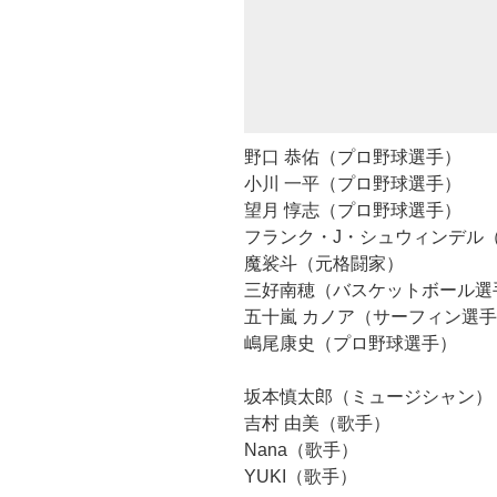
野口 恭佑（プロ野球選手）
小川 一平（プロ野球選手）
望月 惇志（プロ野球選手）
フランク・J・シュウィンデル
魔裟斗（元格闘家）
三好南穂（バスケットボール選
五十嵐 カノア（サーフィン選
嶋尾康史（プロ野球選手）
坂本慎太郎（ミュージシャン）
吉村 由美（歌手）
Nana（歌手）
YUKI（歌手）