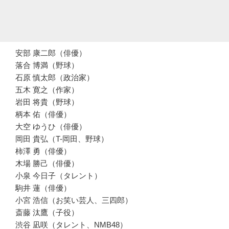
安部 康二郎（俳優）
落合 博満（野球）
石原 慎太郎（政治家）
五木 寛之（作家）
岩田 将貴（野球）
柄本 佑（俳優）
大空 ゆうひ（俳優）
岡田 貴弘（T-岡田、野球）
柿澤 勇（俳優）
木場 勝己（俳優）
小泉 今日子（タレント）
駒井 蓮（俳優）
小宮 浩信（お笑い芸人、三四郎）
斎藤 汰鷹（子役）
渋谷 凪咲（タレント、NMB48）