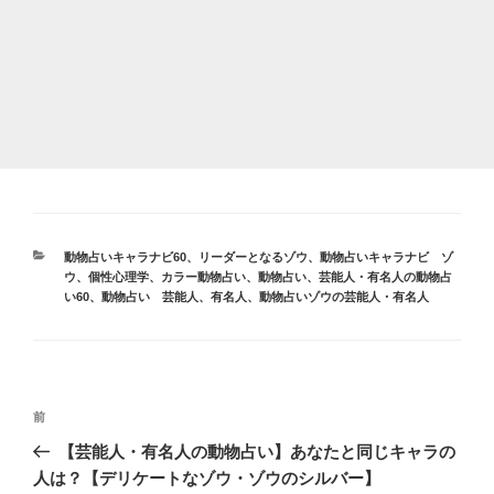
カ
動物占いキャラナビ60
、
リーダーとなるゾウ
、
動物占いキャラナビ ゾ
テ
ウ
、
個性心理学
、
カラー動物占い
、
動物占い
、
芸能人・有名人の動物占
ゴ
い60
、
動物占い 芸能人、有名人
、
動物占いゾウの芸能人・有名人
リ
ー
投
前
前
稿
の
【芸能人・有名人の動物占い】あなたと同じキャラの
ナ
投
人は？【デリケートなゾウ・ゾウのシルバー】