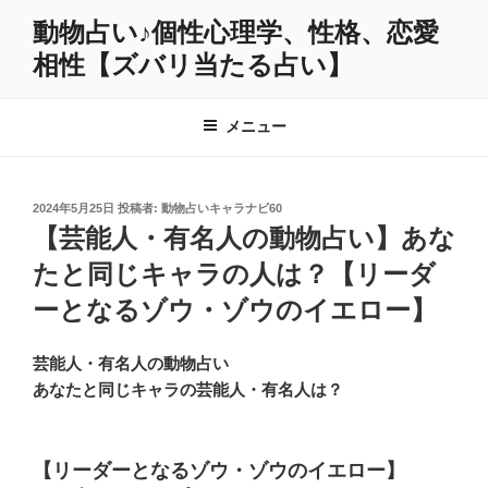
コ
動物占い♪個性心理学、性格、恋愛
ン
相性【ズバリ当たる占い】
テ
ン
ツ
メニュー
へ
ス
キ
投
2024年5月25日
投稿者:
動物占いキャラナビ60
ッ
稿
【芸能人・有名人の動物占い】あな
プ
日:
たと同じキャラの人は？【リーダ
ーとなるゾウ・ゾウのイエロー】
芸能人・有名人の動物占い
あなたと同じキャラの芸能人・有名人は？
【リーダーとなるゾウ・ゾウのイエロー】