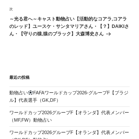
ビ
稿
ゲ
次
次
の
ー
～光る君へ～キャスト動物占い【活動的なコアラ,コアラ
投
シ
のレッド】ユースケ・サンタマリアさん・【？】DAIKIさ
稿
ん・【守りの猿,猿のブラック】大森博史さん
ョ
ン
最近の投稿
動物占い
FAFAワールドカップ2026-グループF【ブラジ
ル】代表選手（GK,DF）
ワールドカップ2026グループF【オランダ】代表メンバー
（MF,FW）動物占い
ワールドカップ2026グループF【オランダ】代表メンバー