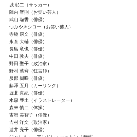
城 彰二（サッカー）
陣内 智則（お笑い芸人）
武山 瑠香（俳優）
つぶやきシロー（お笑い芸人）
寺脇 康文（俳優）
永倉 大輔（俳優）
長島 竜也（俳優）
中田 敦夫（俳優）
野田 聖子（政治家）
野村 萬斉（狂言師）
服部 樹咲（俳優）
藤澤 五月（カーリング）
堀北 真紀（俳優）
水森 亜土（イラストレーター）
森末 慎二（体操）
吉瀬 美智子（俳優）
吉村 洋文（政治家）
遊井 亮子（俳優）
ジャレル・レアンドレ・コットン（野球）