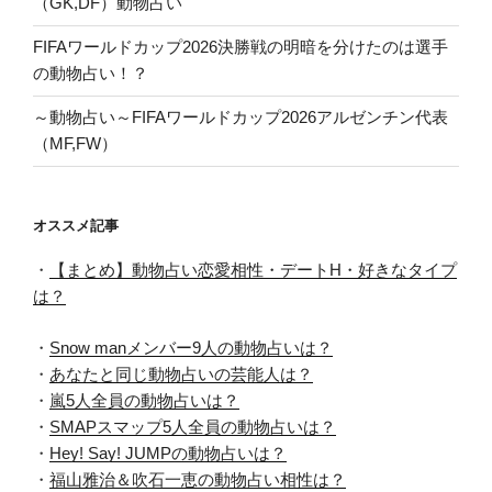
（GK,DF）動物占い
FIFAワールドカップ2026決勝戦の明暗を分けたのは選手
の動物占い！？
～動物占い～FIFAワールドカップ2026アルゼンチン代表
（MF,FW）
オススメ記事
・
【まとめ】動物占い恋愛相性・デートH・好きなタイプ
は？
・
Snow manメンバー9人の動物占いは？
・
あなたと同じ動物占いの芸能人は？
・
嵐5人全員の動物占いは？
・
SMAPスマップ5人全員の動物占いは？
・
Hey! Say! JUMPの動物占いは？
・
福山雅治＆吹石一恵の動物占い相性は？