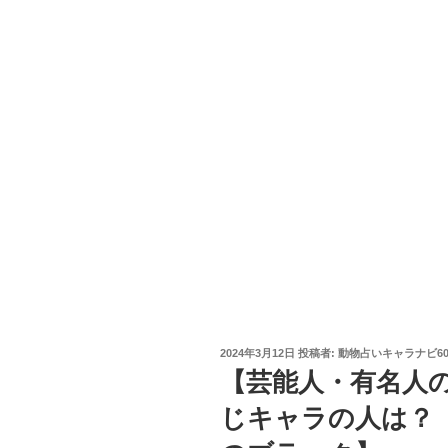
投
2024年3月12日
投稿者:
動物占いキャラナビ6
稿
【芸能人・有名人
日:
じキャラの人は？