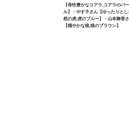
投
【母性豊かなコアラ,コアラのパ
ナ
稿
ル】・やす子さん【ゆったりとし
ビ
然の虎,虎のブルー】・山本舞香
【穏やかな狼,狼のブラウン】
ゲ
ー
シ
ョ
ン