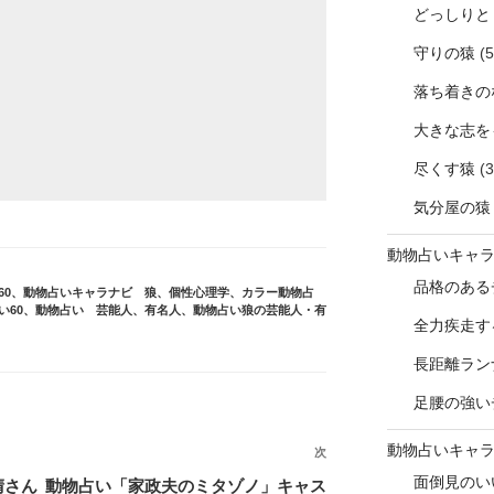
どっしりと
守りの猿
(5
落ち着きの
大きな志を
尽くす猿
(3
気分屋の猿
動物占いキャ
品格のある
0
、
動物占いキャラナビ 狼
、
個性心理学
、
カラー動物占
60
、
動物占い 芸能人、有名人
、
動物占い狼の芸能人・有
全力疾走す
長距離ラン
足腰の強い
動物占いキャ
次
次
の
面倒見のい
晴さん
動物占い「家政夫のミタゾノ」キャス