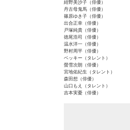
紺野美沙子（俳優）
丹古母鬼馬（俳優）
篠原ゆき子（俳優）
出合正幸（俳優）
戸塚純貴（俳優）
徳尾浩司（俳優）
温水洋一（俳優）
野村周平（俳優）
ベッキー（タレント）
螢雪次朗（俳優）
宮地佑紀生（タレント）
森田想（俳優）
山口もえ（タレント）
吉本実憂（俳優）