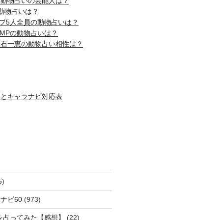
じ動物占いの芸能人は？
動物占いは？
ップ5人全員の動物占いは？
! JUMPの動物占いは？
吹石一恵の動物占い相性は？
いとキャラナビ対応表
5)
ナビ60
(973)
を占ってみた【感想】
(22)