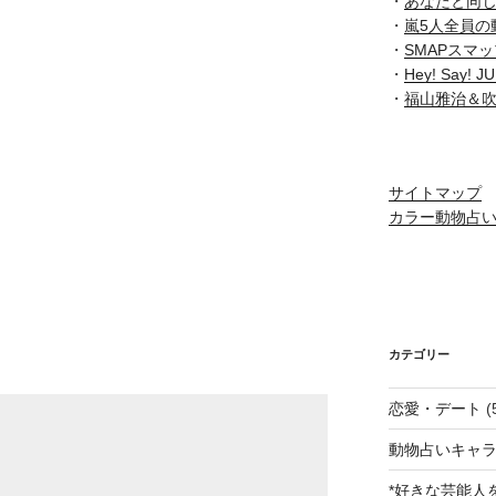
・
あなたと同
・
嵐5人全員の
・
SMAPスマ
・
Hey! Say
・
福山雅治＆
サイトマップ
カラー動物占
カテゴリー
恋愛・デート
(
動物占いキャラ
*好きな芸能人