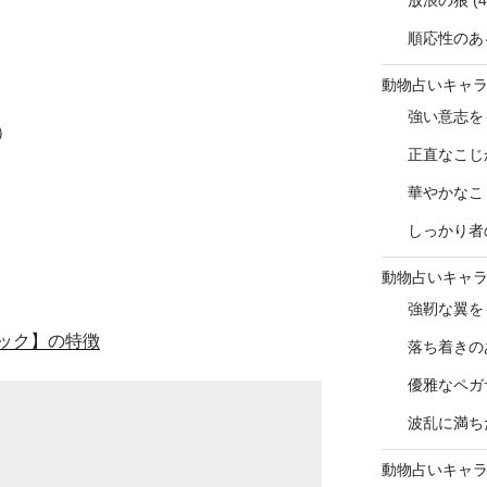
放浪の狼
(4
順応性のあ
動物占いキャ
強い意志を
）
正直なこじ
華やかなこ
しっかり者
動物占いキャ
強靭な翼を
ック】の特徴
落ち着きの
優雅なペガ
波乱に満ち
動物占いキャ