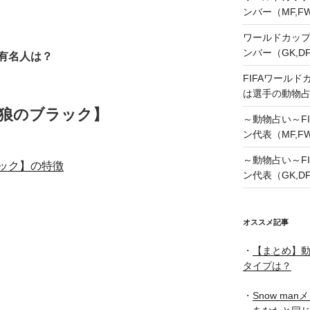
ンバー（MF,
ワールドカップ
ンバー（GK,D
有名人は？
FIFAワールド
は選手の動物
狼のブラック】
～動物占い～FI
ン代表（MF,F
～動物占い～FI
ック】の特徴
ン代表（GK,D
オススメ記事
・
【まとめ】動
タイプは？
・
Snow ma