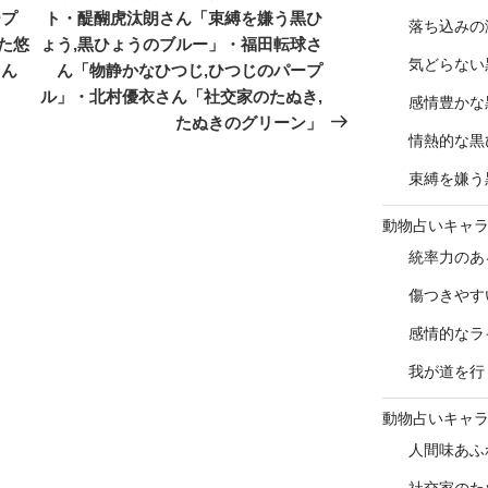
投
ープ
ト・醍醐虎汰朗さん「束縛を嫌う黒ひ
落ち込みの
稿
た悠
ょう,黒ひょうのブルー」・福田転球さ
気どらない
さん
ん「物静かなひつじ,ひつじのパープ
ル」・北村優衣さん「社交家のたぬき,
感情豊かな
たぬきのグリーン」
情熱的な黒
束縛を嫌う
動物占いキャ
統率力のあ
傷つきやす
感情的なラ
我が道を行
動物占いキャ
人間味あふ