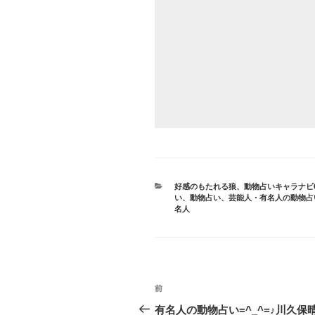
カ
好感のもたれる狼
、
動物占いキャラナビ6
テ
い
、
動物占い
、
芸能人・有名人の動物占い
ゴ
名人
リ
ー
投
前
前
稿
の
有名人の動物占い=^_^=♪川久保