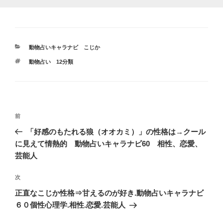
カ
動物占いキャラナビ こじか
テ
タ
動物占い 12分類
ゴ
グ
リ
ー
投
前
前
稿
の
「好感のもたれる狼（オオカミ）」の性格は→クール
ナ
投
に見えて情熱的 動物占いキャラナビ60 相性、恋愛、
ビ
稿
芸能人
ゲ
次
次
ー
の
シ
正直なこじか性格⇒甘えるのが好き.動物占いキャラナビ
投
６０個性心理学.相性.恋愛.芸能人
ョ
稿
ン