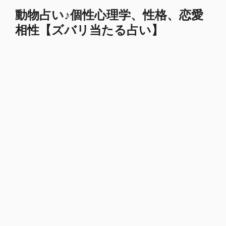
コ
動物占い♪個性心理学、性格、恋愛
ン
相性【ズバリ当たる占い】
テ
ン
ツ
へ
ス
キ
ッ
プ