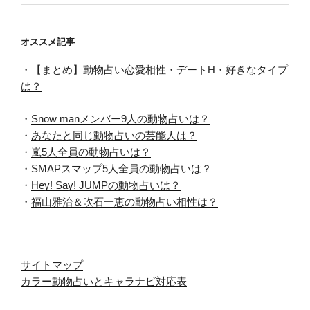
オススメ記事
・
【まとめ】動物占い恋愛相性・デートH・好きなタイプ
は？
・
Snow manメンバー9人の動物占いは？
・
あなたと同じ動物占いの芸能人は？
・
嵐5人全員の動物占いは？
・
SMAPスマップ5人全員の動物占いは？
・
Hey! Say! JUMPの動物占いは？
・
福山雅治＆吹石一恵の動物占い相性は？
サイトマップ
カラー動物占いとキャラナビ対応表