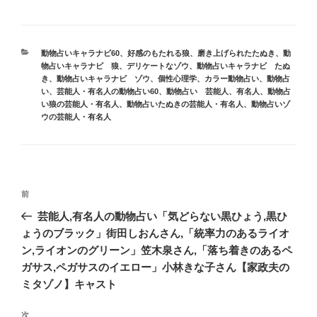
カ
動物占いキャラナビ60
、
好感のもたれる狼
、
磨き上げられたたぬき
、
動
テ
物占いキャラナビ 狼
、
デリケートなゾウ
、
動物占いキャラナビ たぬ
ゴ
き
、
動物占いキャラナビ ゾウ
、
個性心理学
、
カラー動物占い
、
動物占
リ
い
、
芸能人・有名人の動物占い60
、
動物占い 芸能人、有名人
、
動物占
ー
い狼の芸能人・有名人
、
動物占いたぬきの芸能人・有名人
、
動物占いゾ
ウの芸能人・有名人
投
前
前
稿
の
芸能人,有名人の動物占い「気どらない黒ひょう,黒ひ
ナ
投
ょうのブラック」街田しおんさん,「統率力のあるライオ
ビ
稿
ン,ライオンのグリーン」笠木泉さん,「落ち着きのあるペ
ゲ
ガサス,ペガサスのイエロー」小林きな子さん【家政夫の
ー
ミタゾノ】キャスト
シ
次
次