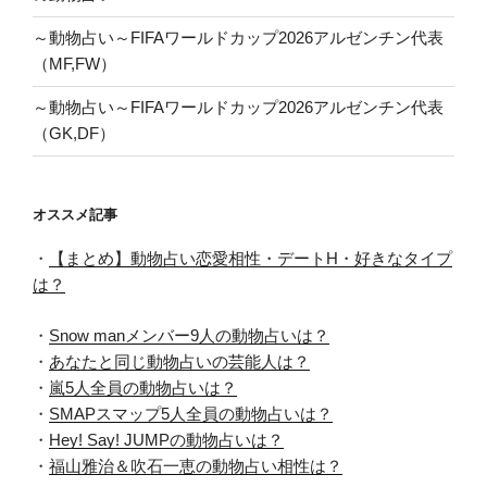
～動物占い～FIFAワールドカップ2026アルゼンチン代表
（MF,FW）
～動物占い～FIFAワールドカップ2026アルゼンチン代表
（GK,DF）
オススメ記事
・
【まとめ】動物占い恋愛相性・デートH・好きなタイプ
は？
・
Snow manメンバー9人の動物占いは？
・
あなたと同じ動物占いの芸能人は？
・
嵐5人全員の動物占いは？
・
SMAPスマップ5人全員の動物占いは？
・
Hey! Say! JUMPの動物占いは？
・
福山雅治＆吹石一恵の動物占い相性は？