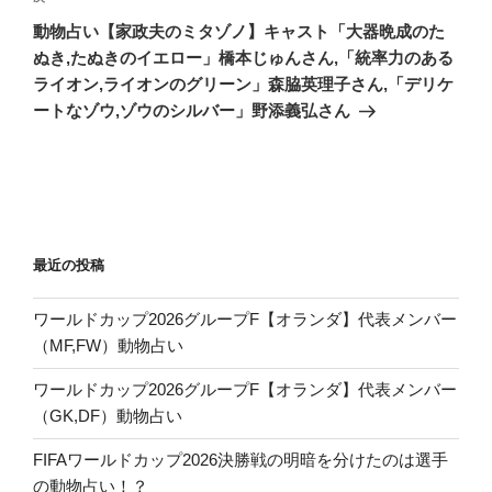
ョ
の
動物占い【家政夫のミタゾノ】キャスト「大器晩成のた
ン
投
ぬき,たぬきのイエロー」橋本じゅんさん,「統率力のある
稿
ライオン,ライオンのグリーン」森脇英理子さん,「デリケ
ートなゾウ,ゾウのシルバー」野添義弘さん
最近の投稿
ワールドカップ2026グループF【オランダ】代表メンバー
（MF,FW）動物占い
ワールドカップ2026グループF【オランダ】代表メンバー
（GK,DF）動物占い
FIFAワールドカップ2026決勝戦の明暗を分けたのは選手
の動物占い！？