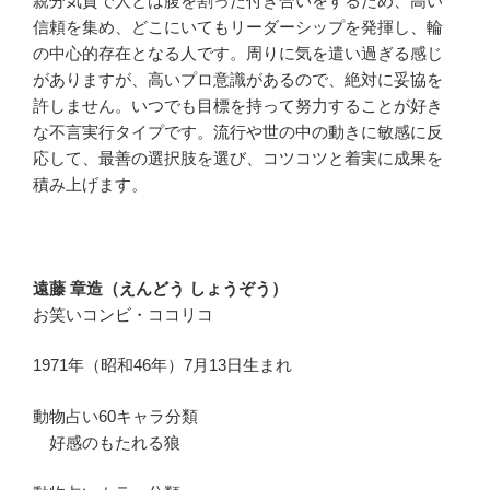
親分気質で人とは腹を割った付き合いをするため、高い
信頼を集め、どこにいてもリーダーシップを発揮し、輪
の中心的存在となる人です。周りに気を遣い過ぎる感じ
がありますが、高いプロ意識があるので、絶対に妥協を
許しません。いつでも目標を持って努力することが好き
な不言実行タイプです。流行や世の中の動きに敏感に反
応して、最善の選択肢を選び、コツコツと着実に成果を
積み上げます。
遠藤 章造（えんどう しょうぞう）
お笑いコンビ・ココリコ
1971年（昭和46年）7月13日生まれ
動物占い60キャラ分類
好感のもたれる狼