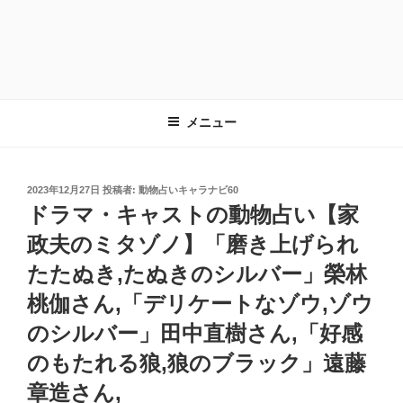
メニュー
投
2023年12月27日
投稿者:
動物占いキャラナビ60
稿
ドラマ・キャストの動物占い【家
日:
政夫のミタゾノ】「磨き上げられ
たたぬき,たぬきのシルバー」榮林
桃伽さん,「デリケートなゾウ,ゾウ
のシルバー」田中直樹さん,「好感
のもたれる狼,狼のブラック」遠藤
章造さん,