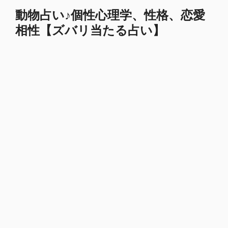
コ
動物占い♪個性心理学、性格、恋愛
ン
相性【ズバリ当たる占い】
テ
ン
ツ
へ
ス
キ
ッ
プ