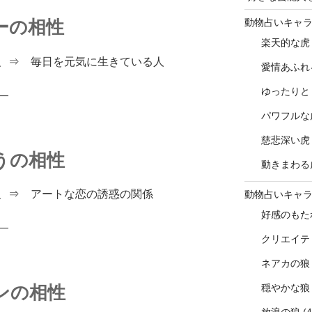
動物占いキャ
ーの相性
楽天的な虎
、⇒ 毎日を元気に生きている人
愛情あふれ
ゆったりと
―
パワフルな
慈悲深い虎
うの相性
動きまわる
、⇒ アートな恋の誘惑の関係
動物占いキャ
好感のもた
―
クリエイテ
ネアカの狼
穏やかな狼
ンの相性