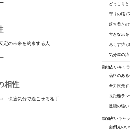
―
どっしりと
守りの猿
(5
落ち着きの
性
大きな志を
安定の未来を約束する人
尽くす猿
(3
気分屋の猿
―
動物占いキャ
品格のある
の相性
全力疾走す
長距離ラン
⇒ 快適気分で過ごせる相手
足腰の強い
―
動物占いキャ
面倒見のい