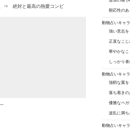
放浪の狼
(4
、⇒ 絶対と最高の熱愛コンビ
順応性のあ
動物占いキャ
強い意志を
正直なこじ
華やかなこ
しっかり者
動物占いキャ
強靭な翼を
落ち着きの
優雅なペガ
―
波乱に満ち
動物占いキャ