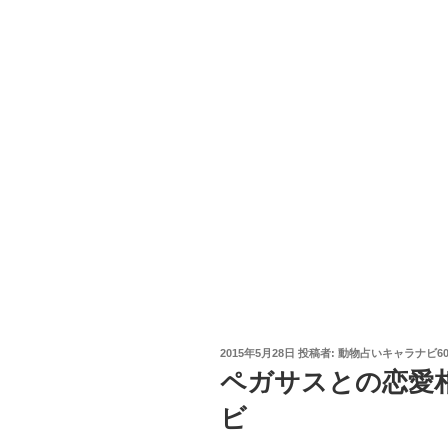
投
2015年5月28日
投稿者:
動物占いキャラナビ6
稿
ペガサスとの恋愛
日:
ビ