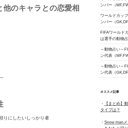
ンバー（MF,
と他のキャラとの恋愛相
ワールドカップ
ンバー（GK,D
FIFAワールド
は選手の動物
～動物占い～FI
ン代表（MF,F
～動物占い～FI
ン代表（GK,D
―
オススメ記事
性
・
【まとめ】動
タイプは？
頼りにしたいしっかり者
・
Snow ma