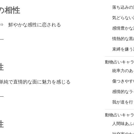
落ち込みの
の相性
気どらない
⇒ 鮮やかな感性に恋される
感情豊かな
情熱的な黒
―
束縛を嫌う
動物占いキャ
性
統率力のあ
傷つきやす
単純で直情的な面に魅力を感じる
感情的なラ
―
我が道を行
動物占いキャ
性
人間味あふ