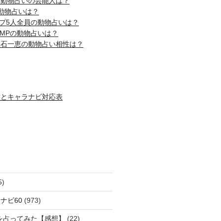
じ動物占いの芸能人は？
動物占いは？
ップ5人全員の動物占いは？
! JUMPの動物占いは？
吹石一恵の動物占い相性は？
いとキャラナビ対応表
5)
ナビ60
(973)
を占ってみた【感想】
(22)