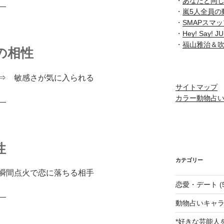
・
あなたと同
―
・
嵐5人全員の
・
SMAPスマ
・
Hey! Say
・
福山雅治＆
の相性
⇒ 敏感さが気に入られる
サイトマップ
カラー動物占
―
性
カテゴリー
瞬間点火で恋に落ちる相手
恋愛・デート
(
―
動物占いキャラ
*好きな芸能人