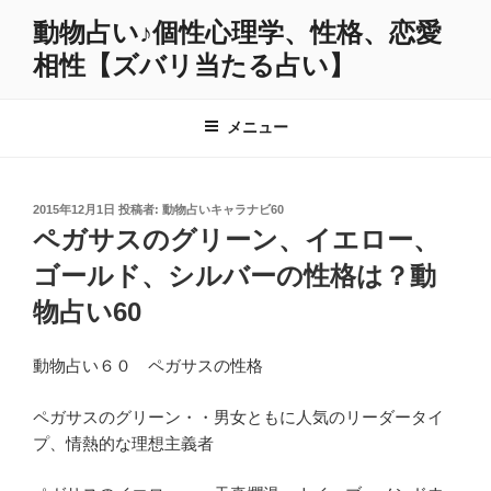
コ
動物占い♪個性心理学、性格、恋愛
ン
相性【ズバリ当たる占い】
テ
ン
ツ
メニュー
へ
ス
キ
投
2015年12月1日
投稿者:
動物占いキャラナビ60
ッ
稿
ペガサスのグリーン、イエロー、
プ
日:
ゴールド、シルバーの性格は？動
物占い60
動物占い６０ ペガサスの性格
ペガサスのグリーン・・男女ともに人気のリーダータイ
プ、情熱的な理想主義者