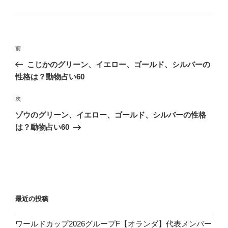
テ
ゴ
リ
ー
投
前
前
稿
の
こじかのグリーン、イエロー、ゴールド、シルバーの
ナ
投
性格は？動物占い60
ビ
稿
ゲ
次
次
の
ー
ゾウのグリーン、イエロー、ゴールド、シルバーの性格
投
シ
は？動物占い60
稿
ョ
ン
最近の投稿
ワールドカップ2026グループF【オランダ】代表メンバー