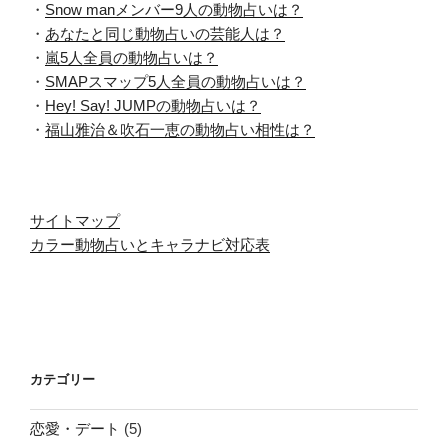
・
Snow manメンバー9人の動物占いは？
・
あなたと同じ動物占いの芸能人は？
・
嵐5人全員の動物占いは？
・
SMAPスマップ5人全員の動物占いは？
・
Hey! Say! JUMPの動物占いは？
・
福山雅治＆吹石一恵の動物占い相性は？
サイトマップ
カラー動物占いとキャラナビ対応表
カテゴリー
恋愛・デート
(5)