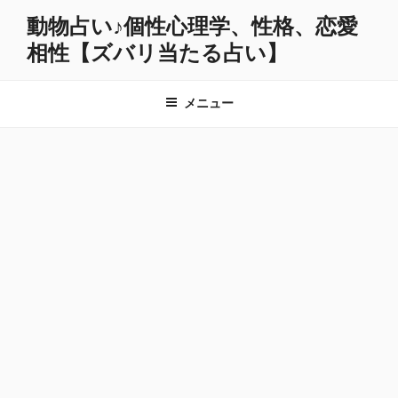
コ
動物占い♪個性心理学、性格、恋愛
ン
相性【ズバリ当たる占い】
テ
ン
ツ
メニュー
へ
ス
キ
ッ
プ