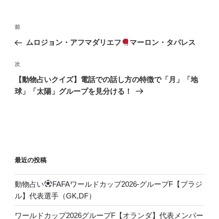
ー
投
前
前
稿
の
ムロジョン・アフマダリエフ
マーロン・タパレス
ナ
投
ビ
稿
次
次
ゲ
の
【動物占いクイズ】電話での話し方の特徴で「月」「地
投
ー
球」「太陽」グループを見分ける！
稿
シ
ョ
ン
最近の投稿
動物占い
FAFAワールドカップ2026-グループF【ブラジ
ル】代表選手（GK,DF）
ワールドカップ2026グループF【オランダ】代表メンバー