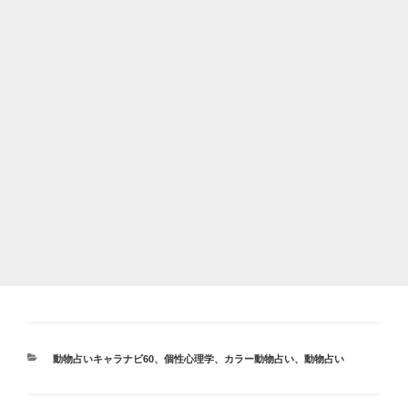
カ
動物占いキャラナビ60
、
個性心理学
、
カラー動物占い
、
動物占い
テ
ゴ
リ