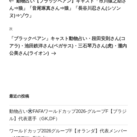
動物占い【ブラックペアン】キャスト「市川猿之助さ
ナ
投
ん⇒狼」「音尾琢真さん⇒猿」「長谷川忍さん(シソン
ビ
稿
ヌ)⇒ゾウ」
ゲ
次
次
ー
の
シ
「ブラックペアン」キャスト動物占い・段田安則さん(コ
投
アラ)・池田鉄洋さん(ペガサス)・三石琴乃さん(虎)・瀧内
ョ
稿
公美さん(ライオン)
ン
最近の投稿
動物占い
FAFAワールドカップ2026-グループF【ブラジ
ル】代表選手（GK,DF）
ワールドカップ2026グループF【オランダ】代表メンバー