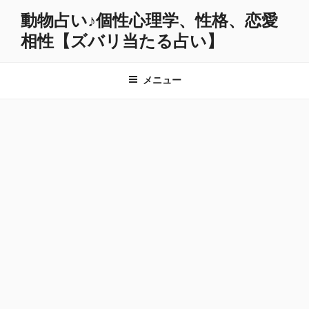
コ
動物占い♪個性心理学、性格、恋愛
ン
相性【ズバリ当たる占い】
テ
ン
ツ
メニュー
へ
ス
キ
ッ
プ