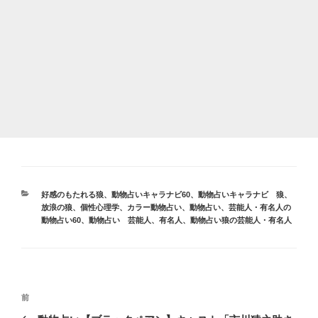
カ
好感のもたれる狼
、
動物占いキャラナビ60
、
動物占いキャラナビ 狼
、
テ
放浪の狼
、
個性心理学
、
カラー動物占い
、
動物占い
、
芸能人・有名人の
ゴ
動物占い60
、
動物占い 芸能人、有名人
、
動物占い狼の芸能人・有名人
リ
ー
投
前
前
稿
の