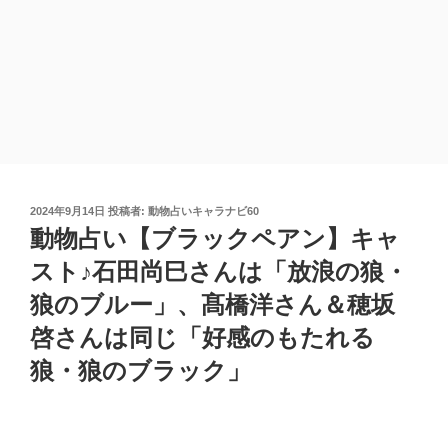
投
2024年9月14日
投稿者:
動物占いキャラナビ60
稿
動物占い【ブラックペアン】キャ
日:
スト♪石田尚巳さんは「放浪の狼・
狼のブルー」、髙橋洋さん＆穂坂
啓さんは同じ「好感のもたれる
狼・狼のブラック」