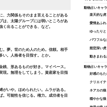
動物占いキャ
楽天的な虎
に、力関係もそのまま言えることがある
プは、太陽グループには弱いところがあ
愛情あふれ
強く出ることができる、など。
ゆったりと
パワフルな
慈悲深い虎
む。夢。世のため人のため。信頼。相手
多い。人格者を目指す。とか。
動きまわる
動物占いキャ
金銭、形あるものが好き。マイペース。
実現。無理をしてしまう。資産家を目指
好感のもた
クリエイテ
縛がいや。ほめられたい。ムラがある。
ネアカの狼
ぱ。可能性を信じる。権力。成功者を目
穏やかな狼