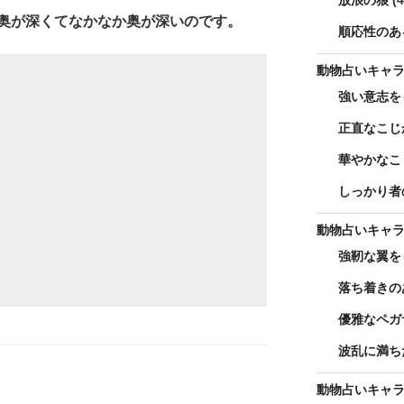
放浪の狼
(4
奥が深くてなかなか奥が深いのです。
順応性のあ
動物占いキャ
強い意志を
正直なこじ
華やかなこ
しっかり者
動物占いキャ
強靭な翼を
落ち着きの
優雅なペガ
波乱に満ち
動物占いキャ