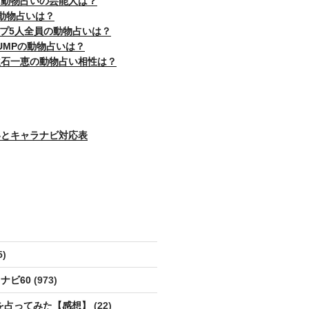
じ動物占いの芸能人は？
動物占いは？
ップ5人全員の動物占いは？
! JUMPの動物占いは？
吹石一恵の動物占い相性は？
いとキャラナビ対応表
5)
ナビ60
(973)
を占ってみた【感想】
(22)