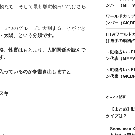
ンバー（MF,
動物たち、そして最新版動物占いではさら
ワールドカップ
ンバー（GK,D
、３つのグループに大別することができ
FIFAワールド
・太陽
、という分類です。
は選手の動物
格、性質はもとより、人間関係を読んで
～動物占い～FI
す。
ン代表（MF,F
～動物占い～FI
入っているのかを書き出しますと…
ン代表（GK,D
ヌキ
オススメ記事
・
【まとめ】動
タイプは？
・
Snow ma