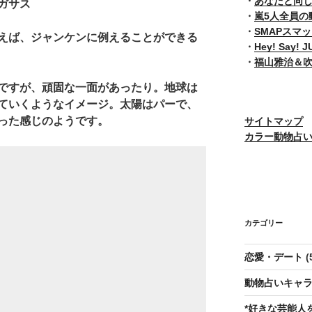
・
あなたと同
ガサス
・
嵐5人全員の
・
SMAPスマ
えば、ジャンケンに例えることができる
・
Hey! Say
・
福山雅治＆
ですが、頑固な一面があったり。地球は
ていくようなイメージ。太陽はパーで、
った感じのようです。
サイトマップ
カラー動物占
カテゴリー
恋愛・デート
(
動物占いキャラ
*好きな芸能人