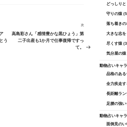
どっしりと
守りの猿
(5
落ち着きの
次
次
の
大きな志を
ア
高島彩さん「感情豊かな黒ひょう」第
投
とう
二子出産も1か月で仕事復帰ですっ
尽くす猿
(3
稿
て。
気分屋の猿
動物占いキャ
品格のある
全力疾走す
長距離ラン
足腰の強い
動物占いキャ
面倒見のい