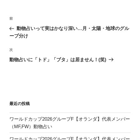
リ
ー
投
前
前
稿
の
動物占いって実はかなり深い…月・太陽・地球のグル
ナ
投
ープ分け
ビ
稿
ゲ
次
次
の
ー
動物占いに「トド」「ブタ」は居ません！(笑)
投
シ
稿
ョ
ン
最近の投稿
ワールドカップ2026グループF【オランダ】代表メンバー
（MF,FW）動物占い
ワールドカップ2026グループF【オランダ】代表メンバー