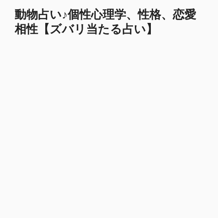
コ
動物占い♪個性心理学、性格、恋愛
ン
相性【ズバリ当たる占い】
テ
ン
ツ
へ
ス
キ
ッ
プ