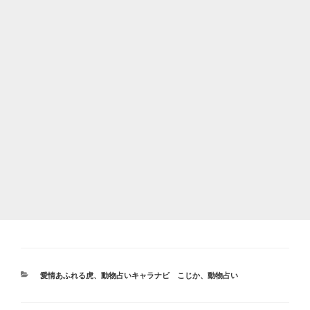
カ
愛情あふれる虎
、
動物占いキャラナビ こじか
、
動物占い
テ
ゴ