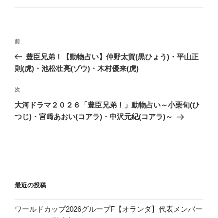
投
前
前
稿
の
豊臣兄弟！【動物占い】仲野太賀(黒ひょう)・平山正
ナ
投
則(虎)・池松壮亮(ゾウ)・木村優来(虎)
ビ
稿
ゲ
次
次
の
ー
大河ドラマ２０２６「豊臣兄弟！」動物占い～小栗旬(ひ
投
シ
つじ)・宮﨑あおい(コアラ)・中沢元紀(コアラ)～
稿
ョ
ン
最近の投稿
ワールドカップ2026グループF【オランダ】代表メンバー