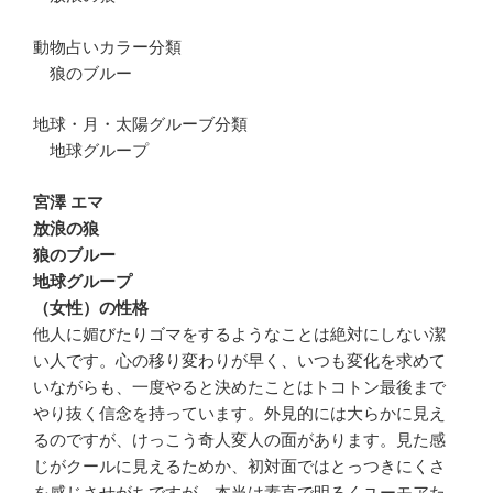
動物占いカラー分類
狼のブルー
地球・月・太陽グルーブ分類
地球グループ
宮澤 エマ
放浪の狼
狼のブルー
地球グループ
（女性）の性格
他人に媚びたりゴマをするようなことは絶対にしない潔
い人です。心の移り変わりが早く、いつも変化を求めて
いながらも、一度やると決めたことはトコトン最後まで
やり抜く信念を持っています。外見的には大らかに見え
るのですが、けっこう奇人変人の面があります。見た感
じがクールに見えるためか、初対面ではとっつきにくさ
を感じさせがちですが、本当は素直で明るくユーモアた