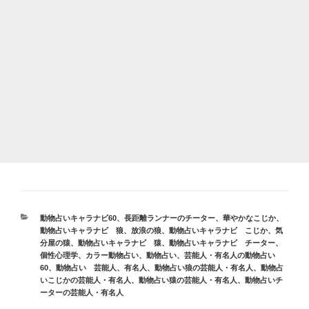
カ
動物占いキャラナビ60
、
長距離ランナーのチーター
、
華やかなこじか
、
テ
動物占いキャラナビ 狼
、
放浪の狼
、
動物占いキャラナビ こじか
、
気
ゴ
分屋の猿
、
動物占いキャラナビ 猿
、
動物占いキャラナビ チーター
、
リ
個性心理学
、
カラー動物占い
、
動物占い
、
芸能人・有名人の動物占い
ー
60
、
動物占い 芸能人、有名人
、
動物占い狼の芸能人・有名人
、
動物占
いこじかの芸能人・有名人
、
動物占い猿の芸能人・有名人
、
動物占いチ
ーターの芸能人・有名人