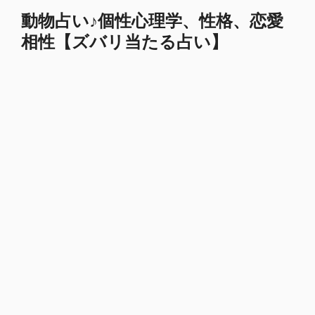
コ
動物占い♪個性心理学、性格、恋愛
ン
相性【ズバリ当たる占い】
テ
ン
ツ
へ
ス
キ
ッ
プ