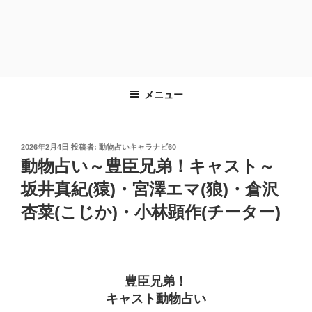
メニュー
投
2026年2月4日
投稿者:
動物占いキャラナビ60
稿
動物占い～豊臣兄弟！キャスト～
日:
坂井真紀(猿)・宮澤エマ(狼)・倉沢
杏菜(こじか)・小林顕作(チーター)
豊臣兄弟！
キャスト動物占い