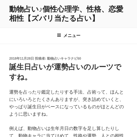
コ
動物占い♪個性心理学、性格、恋愛
ン
相性【ズバリ当たる占い】
テ
ン
ツ
メニュー
へ
ス
キ
投
2018年11月28日
投稿者:
動物占いキャラナビ60
ッ
稿
誕生日占いが運勢占いのルーツで
プ
日:
すね。
運勢を占ったり鑑定したりする手法、占術って、ほんと
にいろいろとたくさんありますが、突き詰めていくと、
やっぱり誕生日がベースになっているものがほとんどの
ように思いますね。
例えば、動物占いは生年月日の数字を足し算したりし
て、動物キャラに当てはめて、性格や運勢、人との相性