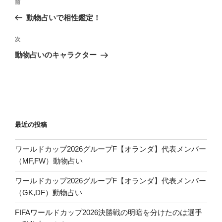
前
前
稿
の
動物占いで相性鑑定！
ナ
投
ビ
稿
次
次
ゲ
の
動物占いのキャラクター
投
ー
稿
シ
ョ
ン
最近の投稿
ワールドカップ2026グループF【オランダ】代表メンバー
（MF,FW）動物占い
ワールドカップ2026グループF【オランダ】代表メンバー
（GK,DF）動物占い
FIFAワールドカップ2026決勝戦の明暗を分けたのは選手