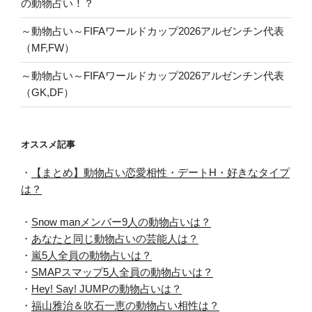
の動物占い！？
～動物占い～FIFAワールドカップ2026アルゼンチン代表
（MF,FW）
～動物占い～FIFAワールドカップ2026アルゼンチン代表
（GK,DF）
オススメ記事
・
【まとめ】動物占い恋愛相性・デートH・好きなタイプ
は？
・
Snow manメンバー9人の動物占いは？
・
あなたと同じ動物占いの芸能人は？
・
嵐5人全員の動物占いは？
・
SMAPスマップ5人全員の動物占いは？
・
Hey! Say! JUMPの動物占いは？
・
福山雅治＆吹石一恵の動物占い相性は？