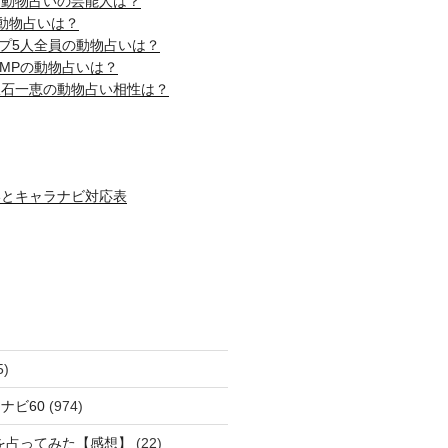
じ動物占いの芸能人は？
動物占いは？
ップ5人全員の動物占いは？
! JUMPの動物占いは？
吹石一恵の動物占い相性は？
いとキャラナビ対応表
5)
ナビ60
(974)
を占ってみた【感想】
(22)