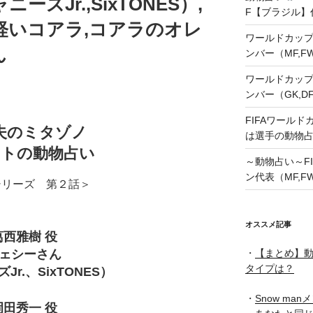
ズJr.,SixTONES）,
F【ブラジル】
軽いコアラ,コアラのオレ
ワールドカップ
ん
ンバー（MF,
ワールドカップ
ンバー（GK,D
FIFAワールド
夫のミタゾノ
は選手の動物
ストの動物占い
～動物占い～FI
ン代表（MF,F
シリーズ 第２話＞
オススメ記事
葛西雅樹 役
ェシーさん
・
【まとめ】動
タイプは？
Jr.、SixTONES）
・
Snow ma
岡田秀一 役