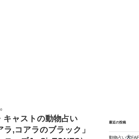
0
・キャストの動物占い
最近の投稿
アラ,コアラのブラック」
動物占い
FA