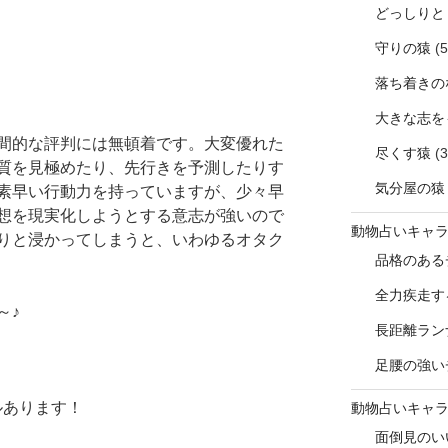
どっしりと
守りの猿
(5
落ち着きの
大きな志を
間的な評判には無頓着です。大変優れた
尽くす猿
(3
質を見極めたり、先行きを予測したりす
気分屋の猿
素早い行動力を持っていますが、少々早
想を現実化しようとする意志が強いので
動物占いキャ
りと浸かってしまうと、いわゆるオタク
品格のある
全力疾走す
～♪
長距離ラン
足腰の強い
ルあります！
動物占いキャ
面倒見のい