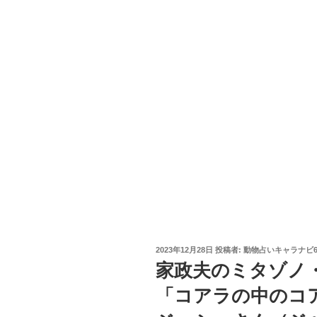
投
2023年12月28日
投稿者:
動物占いキャラナビ6
稿
家政夫のミタゾノ
日:
「コアラの中のコ