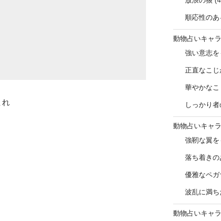
放浪の狼
(4
順応性のあ
動物占いキャ
強い意志を
正直なこじ
華やかなこ
まれ
しっかり者
動物占いキャ
強靭な翼を
落ち着きの
優雅なペガ
波乱に満ち
動物占いキャ