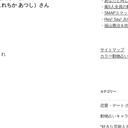
・
あなたと同
れちか あつし）さん
・
嵐5人全員の
・
SMAPスマ
・
Hey! Say
・
福山雅治＆
サイトマップ
まれ
カラー動物占
カテゴリー
恋愛・デート
(
動物占いキャラ
*好きな芸能人