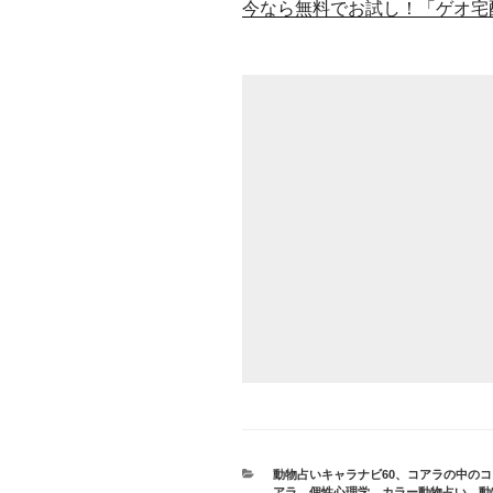
今なら無料でお試し！「ゲオ宅
カ
動物占いキャラナビ60
、
コアラの中のコ
テ
アラ
、
個性心理学
、
カラー動物占い
、
動