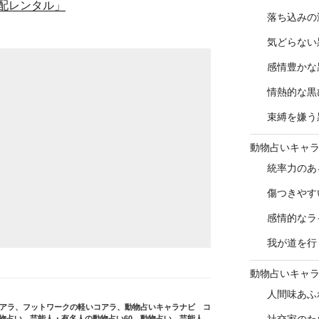
配レンタル」
落ち込みの
気どらない
感情豊かな
情熱的な黒
束縛を嫌う
動物占いキャ
統率力のあ
傷つきやす
感情的なラ
我が道を行
動物占いキャ
人間味あふ
アラ
、
フットワークの軽いコアラ
、
動物占いキャラナビ コ
物占い
、
芸能人・有名人の動物占い60
、
動物占い 芸能人、