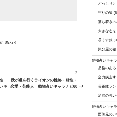
どっしりと
守りの猿
(5
落ち着きの
大きな志を
尽くす猿
(3
ビ 黒ひょう
気分屋の猿
動物占いキャ
品格のある
次
次
全力疾走す
の
性
我が道を行くライオンの性格・相性・
投
いキ
恋愛・芸能人 動物占いキャラナビ60
長距離ラン
稿
足腰の強い
動物占いキャ
面倒見のい