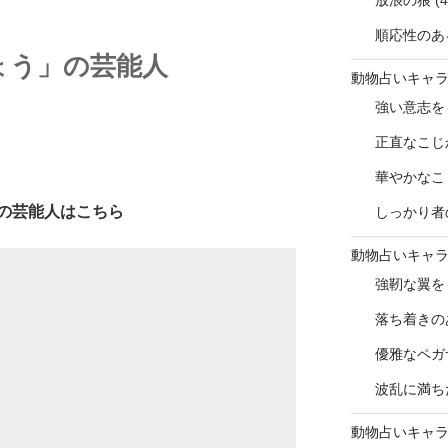
放浪の狼
(4
順応性のあ
ょう」の芸能人
動物占いキャ
強い意志を
正直なこじ
華やかなこ
の芸能人はこちら
しっかり者
動物占いキャ
強靭な翼を
落ち着きの
優雅なペガ
波乱に満ち
動物占いキャ