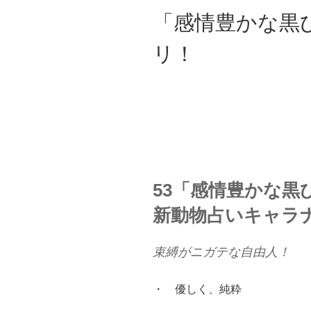
「感情豊かな黒
リ！
53「感情豊かな黒
新動物占いキャラナ
束縛がニガテな自由人！
・ 優しく、純粋