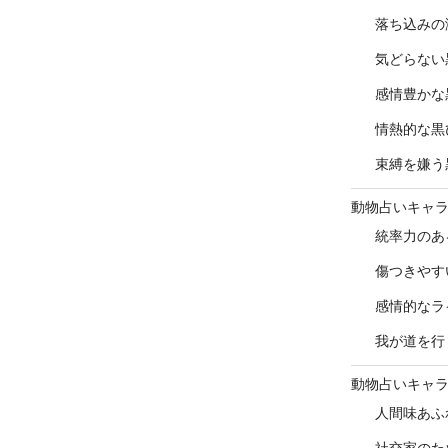
落ち込みの
気どらない
感情豊かな
情熱的な黒
束縛を嫌う
動物占いキャ
統率力のあ
傷つきやす
感情的なラ
我が道を行
動物占いキャ
人間味あふ