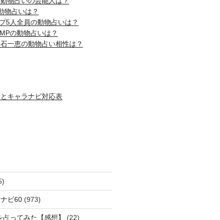
じ動物占いの芸能人は？
動物占いは？
ップ5人全員の動物占いは？
! JUMPの動物占いは？
吹石一恵の動物占い相性は？
いとキャラナビ対応表
5)
ナビ60
(973)
を占ってみた【感想】
(22)