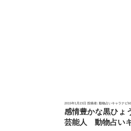
投
2015年1月23日
投稿者:
動物占いキャラナビ6
稿
感情豊かな黒ひょ
日:
芸能人 動物占いキ