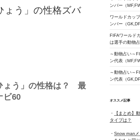
ンバー（MF,
ひょう」の性格ズバ
ワールドカップ
ンバー（GK,D
FIFAワールド
は選手の動物
～動物占い～FI
ン代表（MF,F
～動物占い～FI
ン代表（GK,D
ひょう」の性格は？ 最
ビ60
オススメ記事
・
【まとめ】動
タイプは？
・
Snow ma