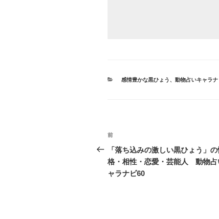
カ
感情豊かな黒ひょう
、
動物占いキャラナ
テ
ゴ
リ
ー
投
前
前
稿
の
「落ち込みの激しい黒ひょう」の
投
格・相性・恋愛・芸能人 動物占
ナ
稿
ャラナビ60
ビ
ゲ