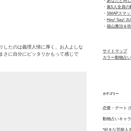
・
あなたと同
・
嵐5人全員の
・
SMAPスマ
・
Hey! Say
・
福山雅治＆
リしたのは義理人情に厚く、お人よしな
サイトマップ
まさに自分にピッタリかもって感じで
カラー動物占
カテゴリー
恋愛・デート
(
動物占いキャラ
*好きな芸能人