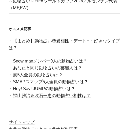
～動物占い～FIFAワールドカップ2026アルゼンチン代表
（MF,FW）
オススメ記事
・
【まとめ】動物占い恋愛相性・デートH・好きなタイプ
は？
・
Snow manメンバー9人の動物占いは？
・
あなたと同じ動物占いの芸能人は？
・
嵐5人全員の動物占いは？
・
SMAPスマップ5人全員の動物占いは？
・
Hey! Say! JUMPの動物占いは？
・
福山雅治＆吹石一恵の動物占い相性は？
サイトマップ
カラー動物占いとキャラナビ対応表