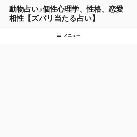
コ
動物占い♪個性心理学、性格、恋愛
ン
相性【ズバリ当たる占い】
テ
ン
ツ
メニュー
へ
ス
キ
ッ
プ