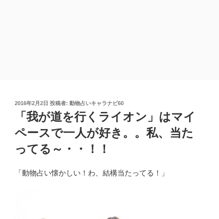
投
2016年2月2日
投稿者:
動物占いキャラナビ60
稿
「我が道を行くライオン」はマイ
日:
ペースで一人が好き。。私、当た
ってる～・・！！
「動物占い懐かしい！わ、結構当たってる！」