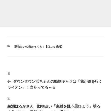
カ
動物占い60当たってる！【口コミ感想】
テ
ゴ
リ
ー
投
前
前
稿
の
ダウンタウン浜ちゃんの動物キャラは「我が道を行く
ナ
投
ライオン」！当たってる～☆
ビ
稿
ゲ
次
次
の
ー
綾瀬はるかさん 動物占い「束縛を嫌う黒ひょう」明る
投