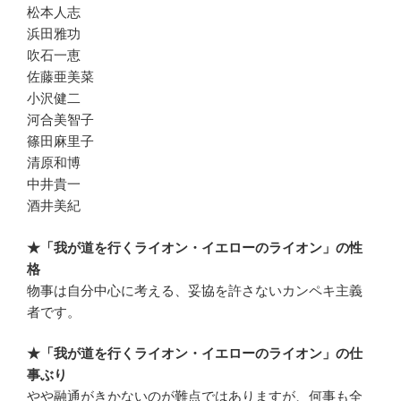
松本人志
浜田雅功
吹石一恵
佐藤亜美菜
小沢健二
河合美智子
篠田麻里子
清原和博
中井貴一
酒井美紀
★「我が道を行くライオン・イエローのライオン」の性
格
物事は自分中心に考える、妥協を許さないカンペキ主義
者です。
★「我が道を行くライオン・イエローのライオン」の仕
事ぶり
やや融通がきかないのが難点ではありますが、何事も全