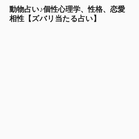
コ
動物占い♪個性心理学、性格、恋愛
ン
相性【ズバリ当たる占い】
テ
ン
ツ
へ
ス
キ
ッ
プ