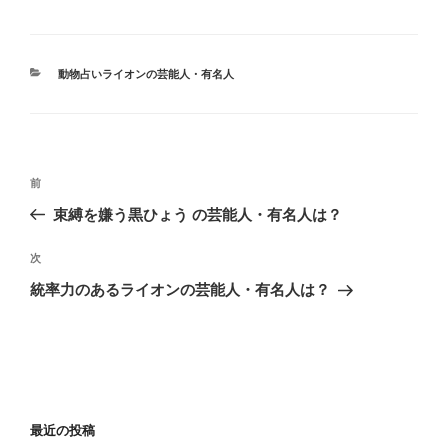
カ
動物占いライオンの芸能人・有名人
テ
ゴ
リ
ー
投
前
前
稿
の
束縛を嫌う黒ひょう の芸能人・有名人は？
ナ
投
ビ
稿
次
次
ゲ
の
統率力のあるライオンの芸能人・有名人は？
投
ー
稿
シ
ョ
ン
最近の投稿