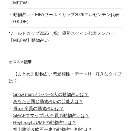
（MF,FW）
～動物占い～FIFAワールドカップ2026アルゼンチン代表
（GK,DF）
ワールドカップ2026（祝）優勝スペイン代表メンバー
【MF,FW】動物占い
オススメ記事
・
【まとめ】動物占い恋愛相性・デートH・好きなタイプ
は？
・
Snow manメンバー9人の動物占いは？
・
あなたと同じ動物占いの芸能人は？
・
嵐5人全員の動物占いは？
・
SMAPスマップ5人全員の動物占いは？
・
Hey! Say! JUMPの動物占いは？
・
福山雅治＆吹石一恵の動物占い相性は？