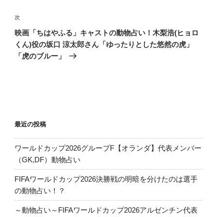
ビ
稿
ゲ
次
次
の
ー
映画「ちはやふる」キャストの動物占い！木梨浩(ヒョロ
投
シ
くん)役の坂口 涼太郎さん「ゆったりとした悠然の虎」
稿
「虎のブルー」
ョ
ン
最近の投稿
ワールドカップ2026グループF【オランダ】代表メンバー
（GK,DF）動物占い
FIFAワールドカップ2026決勝戦の明暗を分けたのは選手
の動物占い！？
～動物占い～FIFAワールドカップ2026アルゼンチン代表