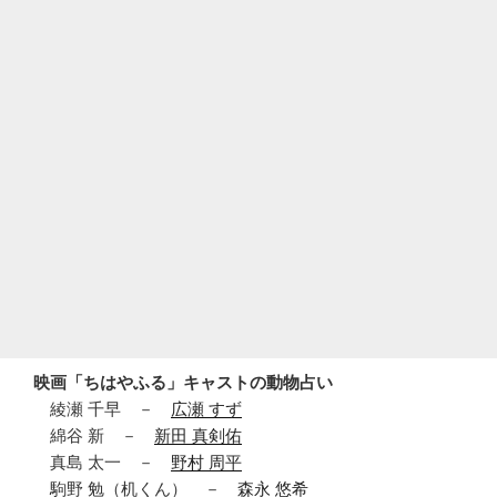
映画「ちはやふる」キャストの動物占い
綾瀬 千早 －
広瀬 すず
綿谷 新 －
新田 真剣佑
真島 太一 －
野村 周平
駒野 勉（机くん） －
森永 悠希