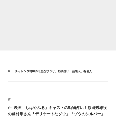
カ
チャレンジ精神の旺盛なひつじ
、
動物占い 芸能人、有名人
テ
ゴ
リ
ー
投
前
前
稿
の
映画「ちはやふる」キャストの動物占い！原田秀雄役
ナ
投
の國村隼さん「デリケートなゾウ」「ゾウのシルバー」