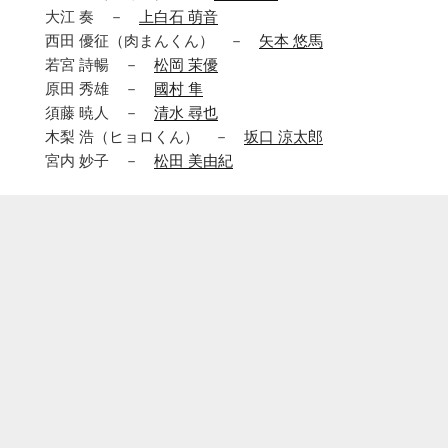
大江 奏 －
上白石 萌音
西田 優征（肉まんくん） －
矢本 悠馬
若宮 詩暢 －
松岡 茉優
原田 秀雄 －
國村 隼
須藤 暁人 －
清水 尋也
木梨 浩（ヒョロくん） －
坂口 涼太郎
宮内 妙子 －
松田 美由紀