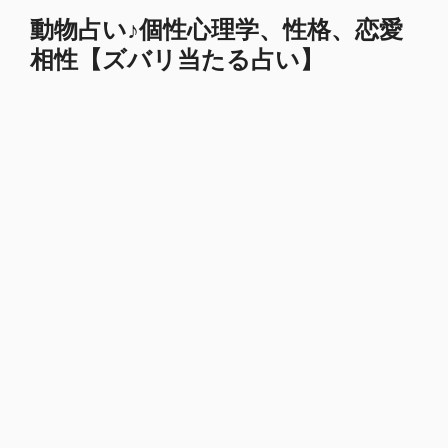
コ
動物占い♪個性心理学、性格、恋愛
ン
相性【ズバリ当たる占い】
テ
ン
ツ
へ
ス
キ
ッ
プ