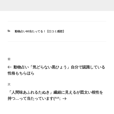
カ
動物占い60当たってる！【口コミ感想】
テ
ゴ
リ
ー
投
前
前
稿
の
動物占い「気どらない黒ひょう」自分で認識している
ナ
投
性格もちらほら
ビ
稿
ゲ
次
次
の
ー
「人間味あふれるたぬき」繊細に見えるが図太い根性を
投
シ
持つ…って当たっています(^^;
稿
ョ
ン