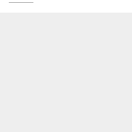
—————–