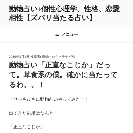
コ
動物占い♪個性心理学、性格、恋愛
ン
相性【ズバリ当たる占い】
テ
ン
ツ
メニュー
へ
ス
キ
投
2016年3月1日
投稿者:
動物占いキャラナビ60
ッ
稿
動物占い「正直なこじか」だっ
プ
日:
て。草食系の僕。確かに当たって
るわ。。！
「ひっさびさに動物占いやってみたー！
出てきた結果はなんと
「正直なこじか」