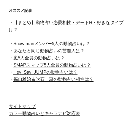
オススメ記事
・
【まとめ】動物占い恋愛相性・デートH・好きなタイプ
は？
・
Snow manメンバー9人の動物占いは？
・
あなたと同じ動物占いの芸能人は？
・
嵐5人全員の動物占いは？
・
SMAPスマップ5人全員の動物占いは？
・
Hey! Say! JUMPの動物占いは？
・
福山雅治＆吹石一恵の動物占い相性は？
サイトマップ
カラー動物占いとキャラナビ対応表