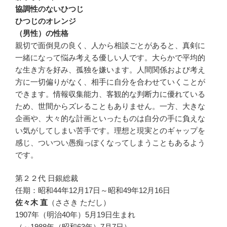
協調性のないひつじ
ひつじのオレンジ
（男性）の性格
親切で面倒見の良く、人から相談ごとがあると、真剣に
一緒になって悩み考える優しい人です。大らかで平均的
な生き方を好み、孤独を嫌います。人間関係および考え
方に一切偏りがなく、相手に自分を合わせていくことが
できます。情報収集能力、客観的な判断力に優れている
ため、世間からズレることもありません。一方、大きな
企画や、大々的な計画といったものは自分の手に負えな
い気がしてしまい苦手です。理想と現実とのギャップを
感じ、ついつい愚痴っぽくなってしまうこともあるよう
です。
第２２代 日銀総裁
任期：昭和44年12月17日～昭和49年12月16日
佐々木 直
（ささき ただし）
1907年（明治40年）5月19日生まれ
（～1988年（昭和63年）7月7日）