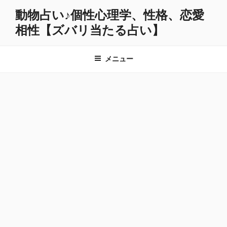
コ
動物占い♪個性心理学、性格、恋愛
ン
相性【ズバリ当たる占い】
テ
ン
ツ
メニュー
へ
ス
キ
ッ
プ