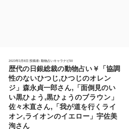
投
2023年3月8日
投稿者:
動物占いキャラナビ60
稿
歴代の日銀総裁の動物占い￥「協調
日:
性のないひつじ,ひつじのオレン
ジ」森永貞一郎さん,「面倒見のい
い黒ひょう,黒ひょうのブラウン」
佐々木直さん,「我が道を行くライ
オン,ライオンのイエロー」宇佐美
洵さん