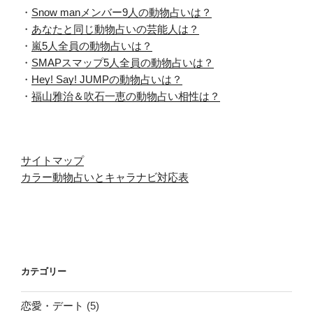
・
Snow manメンバー9人の動物占いは？
・
あなたと同じ動物占いの芸能人は？
・
嵐5人全員の動物占いは？
・
SMAPスマップ5人全員の動物占いは？
・
Hey! Say! JUMPの動物占いは？
・
福山雅治＆吹石一恵の動物占い相性は？
サイトマップ
カラー動物占いとキャラナビ対応表
カテゴリー
恋愛・デート
(5)