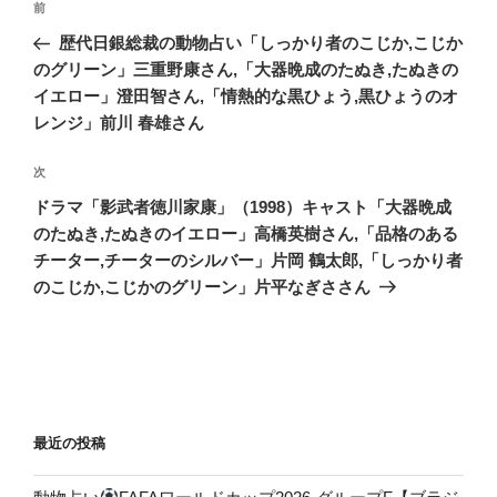
前
前
稿
の
歴代日銀総裁の動物占い「しっかり者のこじか,こじか
ナ
投
のグリーン」三重野康さん,「大器晩成のたぬき,たぬきの
ビ
稿
イエロー」澄田智さん,「情熱的な黒ひょう,黒ひょうのオ
ゲ
レンジ」前川 春雄さん
ー
次
次
シ
の
ドラマ「影武者徳川家康」（1998）キャスト「大器晩成
ョ
投
のたぬき,たぬきのイエロー」高橋英樹さん,「品格のある
ン
稿
チーター,チーターのシルバー」片岡 鶴太郎,「しっかり者
のこじか,こじかのグリーン」片平なぎささん
最近の投稿