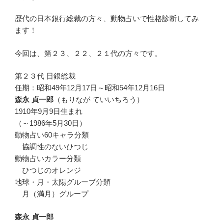
歴代の日本銀行総裁の方々、動物占いで性格診断してみ
ます！
今回は、第２３、２２、２１代の方々です。
第２３代 日銀総裁
任期：昭和49年12月17日～昭和54年12月16日
森永 貞一郎
（もりなが ていいちろう）
1910年9月9日生まれ
（～1986年5月30日）
動物占い60キャラ分類
協調性のないひつじ
動物占いカラー分類
ひつじのオレンジ
地球・月・太陽グルーブ分類
月（満月）グループ
森永 貞一郎