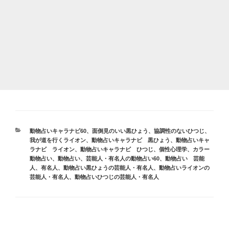
カ
動物占いキャラナビ60
、
面倒見のいい黒ひょう
、
協調性のないひつじ
、
テ
我が道を行くライオン
、
動物占いキャラナビ 黒ひょう
、
動物占いキャ
ゴ
ラナビ ライオン
、
動物占いキャラナビ ひつじ
、
個性心理学
、
カラー
リ
動物占い
、
動物占い
、
芸能人・有名人の動物占い60
、
動物占い 芸能
ー
人、有名人
、
動物占い黒ひょうの芸能人・有名人
、
動物占いライオンの
芸能人・有名人
、
動物占いひつじの芸能人・有名人
投