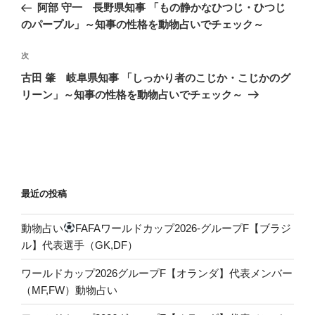
の
阿部 守一 長野県知事 「もの静かなひつじ・ひつじ
ナ
投
のパープル」～知事の性格を動物占いでチェック～
ビ
稿
ゲ
次
次
の
ー
古田 肇 岐阜県知事 「しっかり者のこじか・こじかのグ
投
シ
リーン」～知事の性格を動物占いでチェック～
稿
ョ
ン
最近の投稿
動物占い
FAFAワールドカップ2026-グループF【ブラジ
ル】代表選手（GK,DF）
ワールドカップ2026グループF【オランダ】代表メンバー
（MF,FW）動物占い