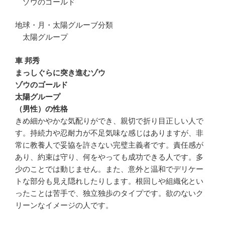
ゾウのゴールド
地球・月・太陽グルーブ分類
太陽グループ
車 邦秀
まっしぐらに突き進むゾウ
ゾウのゴールド
太陽グループ
（男性）の性格
きめ細かやかな気配りができ、親切で折り目正しい人で
す。持続力や忍耐力が不足気味な感じはありますが、非
常に教養人で妥協を許さない完璧主義者です。責任感が
あり、約束は守り、何をやっても成功できる人です。多
少のことでは動じません。また、意外と温和でデリケー
トな部分も見え隠れしたりします。根回しや組織化とい
ったことは苦手で、独立独歩のタイプです。欲のないク
リーンなイメージの人です。