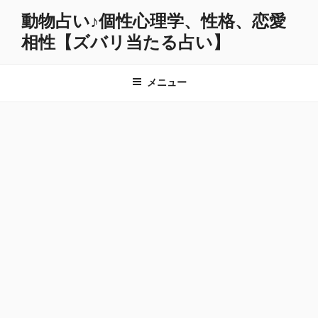
コ
動物占い♪個性心理学、性格、恋愛
ン
相性【ズバリ当たる占い】
テ
ン
ツ
メニュー
へ
ス
キ
ッ
プ