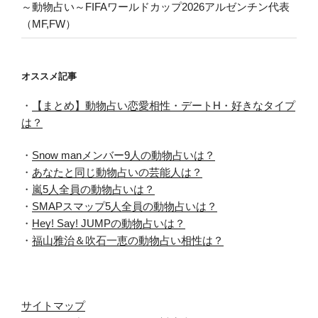
～動物占い～FIFAワールドカップ2026アルゼンチン代表
（MF,FW）
オススメ記事
・
【まとめ】動物占い恋愛相性・デートH・好きなタイプ
は？
・
Snow manメンバー9人の動物占いは？
・
あなたと同じ動物占いの芸能人は？
・
嵐5人全員の動物占いは？
・
SMAPスマップ5人全員の動物占いは？
・
Hey! Say! JUMPの動物占いは？
・
福山雅治＆吹石一恵の動物占い相性は？
サイトマップ