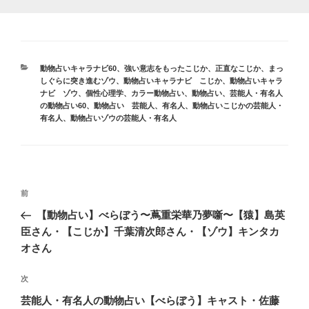
カ
動物占いキャラナビ60
、
強い意志をもったこじか
、
正直なこじか
、
まっ
テ
しぐらに突き進むゾウ
、
動物占いキャラナビ こじか
、
動物占いキャラ
ゴ
ナビ ゾウ
、
個性心理学
、
カラー動物占い
、
動物占い
、
芸能人・有名人
リ
の動物占い60
、
動物占い 芸能人、有名人
、
動物占いこじかの芸能人・
ー
有名人
、
動物占いゾウの芸能人・有名人
投
前
前
稿
の
【動物占い】べらぼう〜蔦重栄華乃夢噺〜【猿】島英
ナ
投
臣さん・【こじか】千葉清次郎さん・【ゾウ】キンタカ
ビ
稿
オさん
ゲ
次
次
ー
の
シ
芸能人・有名人の動物占い【べらぼう】キャスト・佐藤