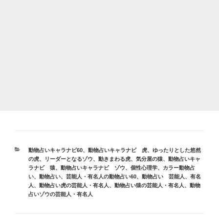
カ
動物占いキャラナビ60
、
動物占いキャラナビ 虎
、
ゆったりとした悠然
テ
の虎
、
リーダーとなるゾウ
、
動きまわる虎
、
気分屋の猿
、
動物占いキャ
ゴ
ラナビ 猿
、
動物占いキャラナビ ゾウ
、
個性心理学
、
カラー動物占
リ
い
、
動物占い
、
芸能人・有名人の動物占い60
、
動物占い 芸能人、有名
ー
人
、
動物占い虎の芸能人・有名人
、
動物占い猿の芸能人・有名人
、
動物
占いゾウの芸能人・有名人