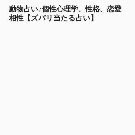
コ
動物占い♪個性心理学、性格、恋愛
ン
相性【ズバリ当たる占い】
テ
ン
ツ
へ
ス
キ
ッ
プ