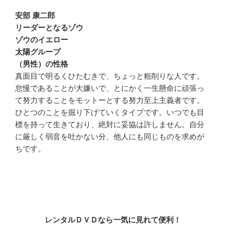
安部 康二郎
リーダーとなるゾウ
ゾウのイエロー
太陽グループ
（男性）の性格
真面目で明るくひたむきで、ちょっと粗削りな人です。
怠慢であることが大嫌いで、とにかく一生懸命に頑張っ
て努力することをモットーとする努力至上主義者です。
ひとつのことを掘り下げていくタイプです。いつでも目
標を持って生きており、絶対に妥協は許しません。自分
に厳しく弱音を吐かない分、他人にも同じものを求めが
ちです。
レンタルＤＶＤなら一気に見れて便利！