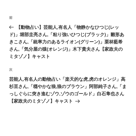
投
前
前
稿
の
【動物占い】芸能人,有名人「物静かなひつじ(レッ
ナ
投
ド)」堀部圭亮さん,「粘り強いひつじ(ブラック)」雛形あ
ビ
稿
きこさん,「統率力のあるライオン(グリーン)」栗林藍希
ゲ
さん,「気分屋の猿(オレンジ)」木下貴夫さん【家政夫の
ー
ミタゾノ】キャスト
シ
次
次
ョ
の
芸能人,有名人の動物占い「楽天的な虎,虎のオレンジ」高
ン
投
杉亘さん,「穏やかな狼,狼のブラウン」阿部純子さん,「ま
稿
っしぐらに突き進むゾウ,ゾウのゴールド」白石隼也さん
【家政夫のミタゾノ】キャスト