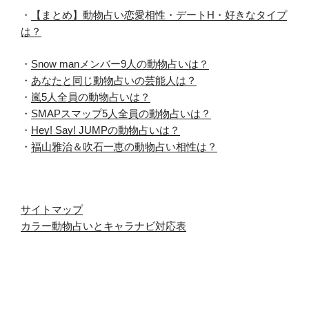
・
【まとめ】動物占い恋愛相性・デートH・好きなタイプ
は？
・
Snow manメンバー9人の動物占いは？
・
あなたと同じ動物占いの芸能人は？
・
嵐5人全員の動物占いは？
・
SMAPスマップ5人全員の動物占いは？
・
Hey! Say! JUMPの動物占いは？
・
福山雅治＆吹石一恵の動物占い相性は？
サイトマップ
カラー動物占いとキャラナビ対応表