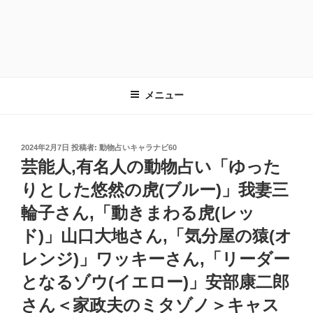
メニュー
投
2024年2月7日
投稿者:
動物占いキャラナビ60
稿
芸能人,有名人の動物占い「ゆった
日:
りとした悠然の虎(ブルー)」我妻三
輪子さん,「動きまわる虎(レッ
ド)」山口大地さん,「気分屋の猿(オ
レンジ)」ワッキーさん,「リーダー
となるゾウ(イエロー)」安部康二郎
さん＜家政夫のミタゾノ＞キャス