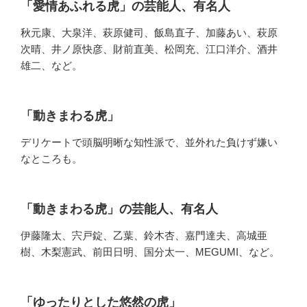
「愛情あふれる虎」の芸能人、有名人
秋元康、大泉洋、萩原健司、飯島直子、加藤あい、萩原
次晴、井ノ原快彦、財前直美、松岡充、江口洋介、酒井
雄二、など。
「動きまわる虎」
デリケートで頭脳明晰な知性派で、並外れた負けず嫌い
なところも。
「動きまわる虎」の芸能人、有名人
伊藤隆太、宍戸錠、乙葉、鈴木杏、嘉門達夫、高城亜
樹、木梨憲武、前田日明、国分太一、MEGUMI、など。
「ゆったりとした悠然の虎」