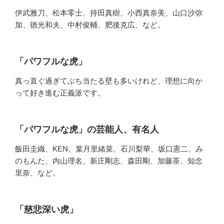
伊武雅刀、松本零士、持田真樹、小西真奈美、山口沙弥
加、徳光和夫、中村俊輔、肥後克広、など。
「パワフルな虎」
真っ直ぐ過ぎてぶち当たる壁も多いけれど、理想に向か
って好き進む正義派です。
「パワフルな虎」の芸能人、有名人
飯田圭織、KEN、葉月里緒菜、石川梨華、坂口憲二、み
のもんた、内山理名、新庄剛志、森田剛、加藤茶、知念
里奈、など。
「慈悲深い虎」