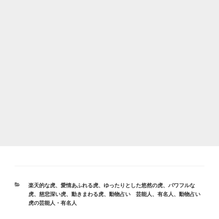
カ
楽天的な虎
、
愛情あふれる虎
、
ゆったりとした悠然の虎
、
パワフルな
テ
虎
、
慈悲深い虎
、
動きまわる虎
、
動物占い 芸能人、有名人
、
動物占い
ゴ
虎の芸能人・有名人
リ