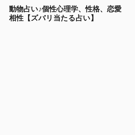
コ
動物占い♪個性心理学、性格、恋愛
ン
相性【ズバリ当たる占い】
テ
ン
ツ
へ
ス
キ
ッ
プ