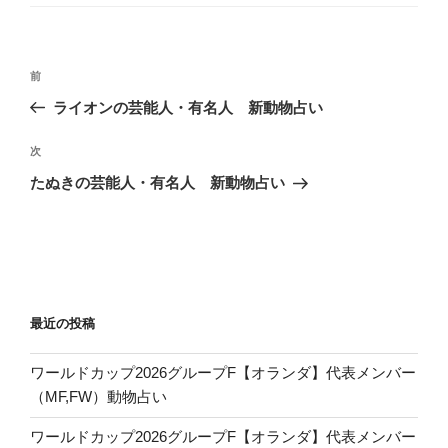
ー
投
前
前
稿
の
ライオンの芸能人・有名人 新動物占い
ナ
投
ビ
稿
次
次
ゲ
の
たぬきの芸能人・有名人 新動物占い
投
ー
稿
シ
ョ
ン
最近の投稿
ワールドカップ2026グループF【オランダ】代表メンバー
（MF,FW）動物占い
ワールドカップ2026グループF【オランダ】代表メンバー