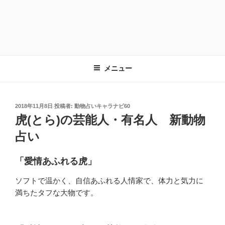
メニュー
投
2018年11月8日
投稿者:
動物占いキャラナビ60
稿
虎(とら)の芸能人・有名人 新動物
日:
占い
「愛情あふれる虎」
ソフトで温かく、自信あふれる人情家で、体力と気力に
満ちたタフな大物です。