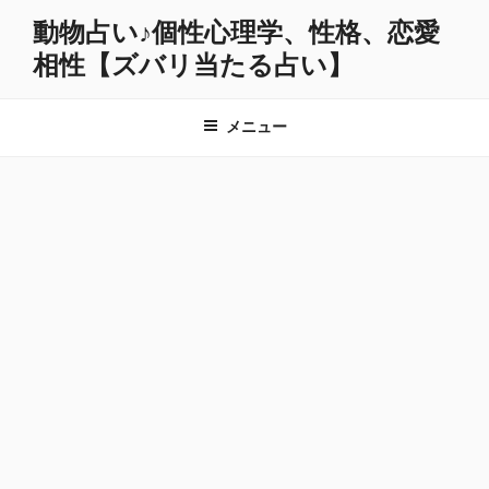
コ
動物占い♪個性心理学、性格、恋愛
ン
相性【ズバリ当たる占い】
テ
ン
ツ
メニュー
へ
ス
キ
ッ
プ