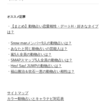
オススメ記事
・
【まとめ】動物占い恋愛相性・デートH・好きなタイプ
は？
・
Snow manメンバー9人の動物占いは？
・
あなたと同じ動物占いの芸能人は？
・
嵐5人全員の動物占いは？
・
SMAPスマップ5人全員の動物占いは？
・
Hey! Say! JUMPの動物占いは？
・
福山雅治＆吹石一恵の動物占い相性は？
サイトマップ
カラー動物占いとキャラナビ対応表