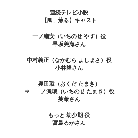
連続テレビ小説
【風、薫る】キャスト
一ノ瀬安（いちのせ やす）役
早坂美海さん
中村義正（なかむら よしまさ）役
小林隆さん
奥田環（おくだ たまき）
⇒ 一ノ瀬環（いちのせ たまき）役
英茉さん
もっと 幼少期 役
宮島るかさん