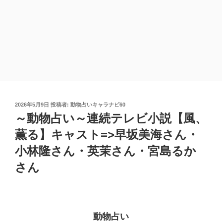
投
2026年5月9日
投稿者:
動物占いキャラナビ60
稿
～動物占い～連続テレビ小説【風、
日:
薫る】キャスト=>早坂美海さん・
小林隆さん・英茉さん・宮島るか
さん
動物占い