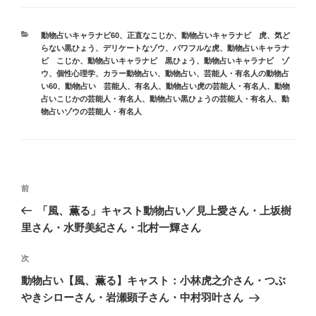
カ
動物占いキャラナビ60
、
正直なこじか
、
動物占いキャラナビ 虎
、
気ど
テ
らない黒ひょう
、
デリケートなゾウ
、
パワフルな虎
、
動物占いキャラナ
ゴ
ビ こじか
、
動物占いキャラナビ 黒ひょう
、
動物占いキャラナビ ゾ
リ
ウ
、
個性心理学
、
カラー動物占い
、
動物占い
、
芸能人・有名人の動物占
ー
い60
、
動物占い 芸能人、有名人
、
動物占い虎の芸能人・有名人
、
動物
占いこじかの芸能人・有名人
、
動物占い黒ひょうの芸能人・有名人
、
動
物占いゾウの芸能人・有名人
投
前
前
稿
の
「風、薫る」キャスト動物占い／見上愛さん・上坂樹
ナ
投
里さん・水野美紀さん・北村一輝さん
ビ
稿
ゲ
次
次
の
ー
動物占い【風、薫る】キャスト：小林虎之介さん・つぶ
投
シ
やきシローさん・岩瀬顕子さん・中村羽叶さん
稿