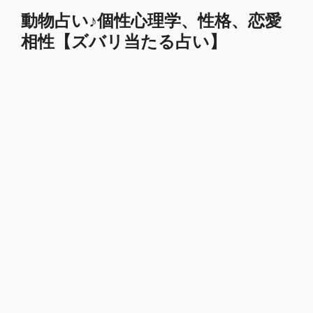
コ
動物占い♪個性心理学、性格、恋愛
ン
相性【ズバリ当たる占い】
テ
ン
ツ
へ
ス
キ
ッ
プ