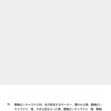
カ
動物占いキャラナビ60
、
全力疾走するチーター
、
穏やかな狼
、
動物占い
テ
キャラナビ 狼
、
大きな志をもった猿
、
動物占いキャラナビ 猿
、
動物