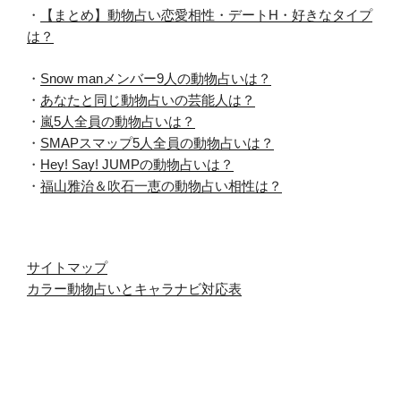
・
【まとめ】動物占い恋愛相性・デートH・好きなタイプ
は？
・
Snow manメンバー9人の動物占いは？
・
あなたと同じ動物占いの芸能人は？
・
嵐5人全員の動物占いは？
・
SMAPスマップ5人全員の動物占いは？
・
Hey! Say! JUMPの動物占いは？
・
福山雅治＆吹石一恵の動物占い相性は？
サイトマップ
カラー動物占いとキャラナビ対応表