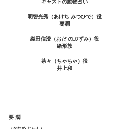
キャストの動物占い
明智光秀（あけち みつひで）役
要潤
織田信澄（おだ のぶずみ）役
緒形敦
茶々（ちゃちゃ）役
井上和
要 潤
（かなめ じゅん）