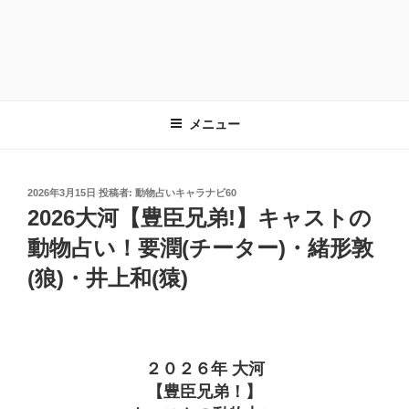
メニュー
投
2026年3月15日
投稿者:
動物占いキャラナビ60
稿
2026大河【豊臣兄弟!】キャストの
日:
動物占い！要潤(チーター)・緒形敦
(狼)・井上和(猿)
２０２６年 大河
【豊臣兄弟！】