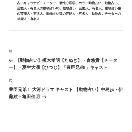
ゴ
占いキャラナビ チーター
、
個性心理学
、
カラー動物占い
、
動物占い
、
リ
芸能人・有名人の動物占い60
、
動物占い 芸能人、有名人
、
動物占い狼
ー
の芸能人・有名人
、
動物占い猿の芸能人・有名人
、
動物占いチーターの
芸能人・有名人
投
前
前
稿
の
【動物占い】榎木孝明【たぬき】・倉悠貴【チータ
ナ
投
ー】・夏生大湖【ひつじ】「豊臣兄弟!」キャスト
ビ
稿
ゲ
次
次
の
ー
豊臣兄弟！ 大河ドラマ キャスト 【動物占い】中島歩・伊
投
シ
藤絃・亀田佳明
稿
ョ
ン