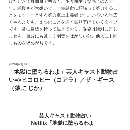
ひたむきで真面目で明るく、少々粗削りな感じの人で
す。怠慢さが大嫌いで、一生懸命に頑張って努力するこ
とをモットーとする努力至上主義者です。いろいろ手広
くやるよりも、１つのことを深く掘り下げていくタイプ
です。常に目標を持って生きており、妥協は絶対に許し
ません。自分にも厳しく弱音を吐かない分、他人にも同
じものを求めがちです。
投
2026年7月14日
稿
「地獄に堕ちるわよ」芸人キャスト動物占
日:
い=>ヒコロヒー（コアラ）／ザ・ギース
（猿,こじか）
芸人キャスト動物占い
Netflix「地獄に堕ちるわよ」