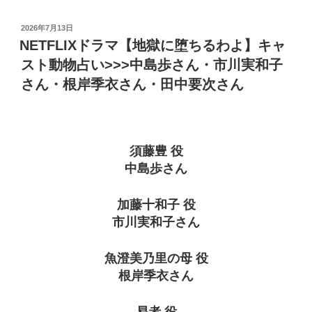
投
2026年7月13日
稿
NETFLIXドラマ【地獄に堕ちるわよ】キャ
日:
スト動物占い>>>中島歩さん・市川実和子
さん・根岸季衣さん・田中要次さん
須藤豊 役
中島歩さん
加藤十和子 役
市川実和子さん
魚澄美乃里の母 役
根岸季衣さん
易者 役