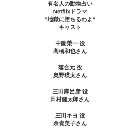
有名人の動物占い
Netflixドラマ
”地獄に堕ちるわよ”
キャスト
中園榮一 役
高橋和也さん
落合元 役
奥野瑛太さん
三田麻呂彦 役
田村健太郎さん
三田キヨ 役
余貴美子さん