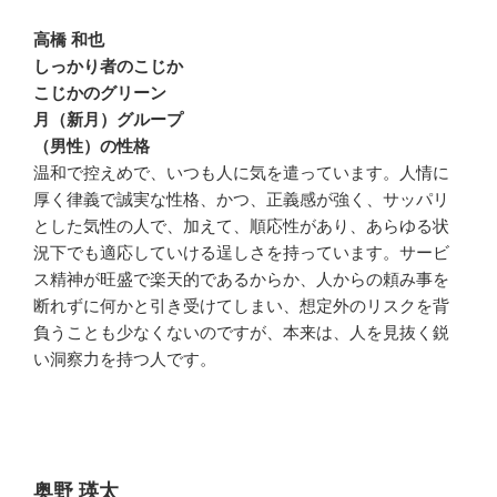
高橋 和也
しっかり者のこじか
こじかのグリーン
月（新月）グループ
（男性）の性格
温和で控えめで、いつも人に気を遣っています。人情に
厚く律義で誠実な性格、かつ、正義感が強く、サッパリ
とした気性の人で、加えて、順応性があり、あらゆる状
況下でも適応していける逞しさを持っています。サービ
ス精神が旺盛で楽天的であるからか、人からの頼み事を
断れずに何かと引き受けてしまい、想定外のリスクを背
負うことも少なくないのですが、本来は、人を見抜く鋭
い洞察力を持つ人です。
奥野 瑛太