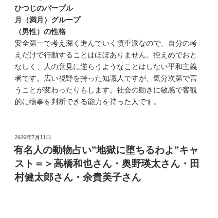
ひつじのパープル
月（満月）グループ
（男性）の性格
安全第一で考え深く進んでいく慎重派なので、自分の考
えだけで行動することはほぼありません。控えめでおと
なしく、人の意見に逆らうようなことはしない平和主義
者です。広い視野を持った知識人ですが、気分次第で言
うことが変わったりもします。社会の動きに敏感で客観
的に物事を判断できる能力を持った人です。
投
2026年7月11日
稿
有名人の動物占い”地獄に堕ちるわよ”キャ
日:
スト＝＞高橋和也さん・奥野瑛太さん・田
村健太郎さん・余貴美子さん