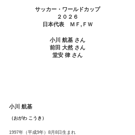
サッカー・ワールドカップ
２０２６
日本代表 ＭＦ,ＦＷ
小川 航基 さん
前田 大然 さん
堂安 律 さん
小川 航基
（おがわ こうき）
1997年（平成9年）8月8日生まれ