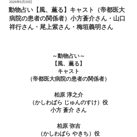
投
2026年6月29日
稿
動物占い【風、薫る】キャスト（帝都医大
日:
病院の患者の関係者）小方蒼介さん・山口
祥行さん・尾上紫さん・梅垣義明さん
～動物占い～
【風、薫る】
キャスト
（帝都医大病院の患者の関係者）
柏原 淳之介
（かしわばら じゅんのすけ）役
小方 蒼介 さん
柏原 弥吉
（かしわばら やきち）役