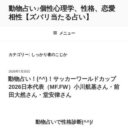
コ
動物占い♪個性心理学、性格、恋愛
ン
相性【ズバリ当たる占い】
テ
ン
ツ
メニュー
へ
ス
キ
カテゴリー:
しっかり者のこじか
ッ
プ
投
2026年7月20日
稿
動物占い！(^^)！サッカーワールドカップ
日:
2026日本代表（MF.FW）小川航基さん・前
田大然さん・堂安律さん
動物占いで性格診断(^^)/