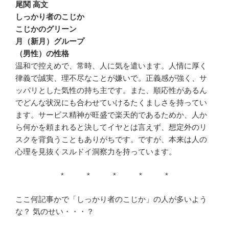
尾関 高文
しっかり者のこじか
こじかのグリーン
月（新月）グループ
（男性）の性格
温和で控えめで、常時、人に気を遣います。人情に厚く
律義で誠実、理不尽なことが嫌いで。正義感が強く、サ
ッパリとした気性の持ち主です。また、順応性があるん
でどんな状況にも合わせていけるたくましさを持ってい
ます。サービス精神が旺盛で楽天的であるためか、人か
ら何かを頼まれると決してイヤとは言えず、想定外のリ
スクを背負うこともありがちです。ですが、本来は人の
心理を見抜くスルドイ洞察力を持っています。
* * * * *
ここ何記事かで「しっかり者のこじか」の人が多いよう
な？ 気のせい・・・？