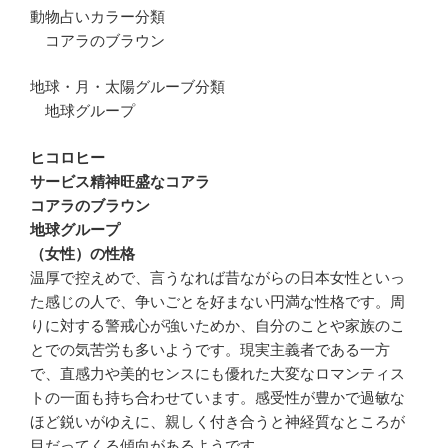
動物占いカラー分類
コアラのブラウン
地球・月・太陽グルーブ分類
地球グループ
ヒコロヒー
サービス精神旺盛なコアラ
コアラのブラウン
地球グループ
（女性）の性格
温厚で控えめで、言うなれば昔ながらの日本女性といっ
た感じの人で、争いごとを好まない円満な性格です。周
りに対する警戒心が強いためか、自分のことや家族のこ
とでの気苦労も多いようです。現実主義者である一方
で、直感力や美的センスにも優れた大変なロマンティス
トの一面も持ち合わせています。感受性が豊かで過敏な
ほど鋭いがゆえに、親しく付き合うと神経質なところが
目だってくる傾向があるようです。