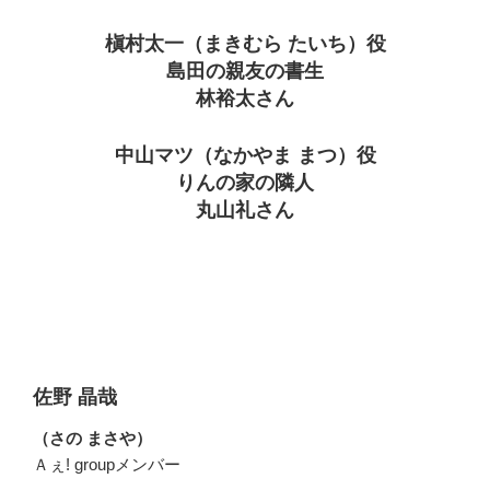
槇村太一（まきむら たいち）役
島田の親友の書生
林裕太さん
中山マツ（なかやま まつ）役
りんの家の隣人
丸山礼さん
佐野 晶哉
（さの まさや）
Ａぇ! groupメンバー