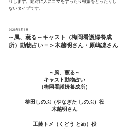
りします。絶対に人にゴマをすったり機嫌をとったりし
ないタイプです。
投
2026年6月7日
稿
～風、薫る～キャスト（梅岡看護婦養成
日:
所）動物占い＝＞木越明さん・原嶋凛さん
～風、薫る～
キャスト動物占い
（梅岡看護婦養成所）
柳田しのぶ（やなぎた しのぶ）役
木越明さん
工藤トメ（くどう とめ）役