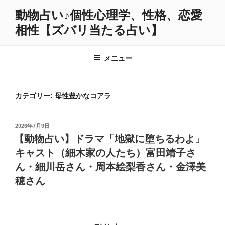
コ
動物占い♪個性心理学、性格、恋愛
ン
相性【ズバリ当たる占い】
テ
ン
ツ
メニュー
へ
ス
キ
カテゴリー:
母性豊かなコアラ
ッ
プ
投
2026年7月9日
稿
【動物占い】ドラマ「地獄に堕ちるわよ」
日:
キャスト（細木家の人たち）富田靖子さ
ん・細川岳さん・周本絵梨香さん・金澤美
穂さん