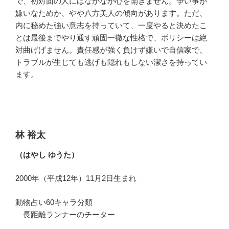
で、初対面の人にはなかなか心を開きません。争い事が
嫌いなためか、やや八方美人の傾向があります。ただ、
内に秘めた強い意志を持っていて、一度やると決めたこ
とは最後までやり通す頑固一徹な性格で、ポリシーは絶
対曲げげません。責任感が強く負けず嫌いで自信家で、
トラブルが生じても逃げも隠れもしない潔さを持ってい
ます。
林 裕太
（はやし ゆうた）
2000年（平成12年）11月2日生まれ
動物占い60キャラ分類
長距離ランナーのチーター