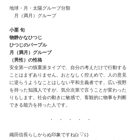
地球・月・太陽グルーブ分類
月（満月）グループ
小栗 旬
物静かなひつじ
ひつじのパープル
月（満月）グループ
（男性）の性格
安全第一の慎重派タイプで、自分の考えだけで行動する
ことはまずありません。おとなしく控えめで、人の意見
に逆らうようなことはしない平和主義者です。広い視野
を持った知識人ですが、気分次第で言うことが変わった
りもします。社会の動きに敏感で、客観的に物事を判断
できる能力を持った人です。
・ ・ ・ ・ ・
織田信長らしからぬ印象ですね(≧▽≦)