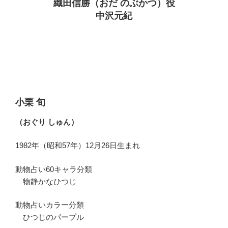
織田信勝（おだ のぶかつ）役
中沢元紀
小栗 旬
（おぐり しゅん）
1982年（昭和57年）12月26日生まれ
動物占い60キャラ分類
物静かなひつじ
動物占いカラー分類
ひつじのパープル