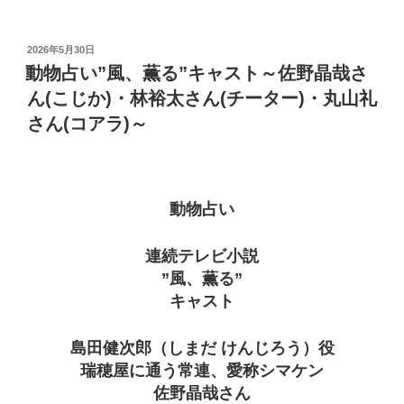
投
2026年5月30日
稿
動物占い”風、薫る”キャスト～佐野晶哉さ
日:
ん(こじか)・林裕太さん(チーター)・丸山礼
さん(コアラ)～
動物占い
連続テレビ小説
”風、薫る”
キャスト
島田健次郎（しまだ けんじろう）役
瑞穂屋に通う常連、愛称シマケン
佐野晶哉さん