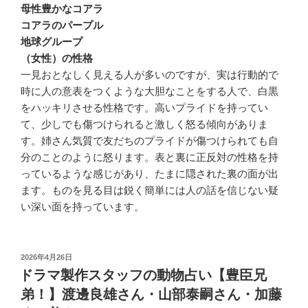
母性豊かなコアラ
コアラのパープル
地球グループ
（女性）の性格
一見おとなしく見える人が多いのですが、実は行動的で
時に人の意表をつくような大胆なことをする人で、白黒
をハッキリさせる性格です。高いプライドを持ってい
て、少しでも傷つけられると激しく怒る傾向がありま
す。姉さん気質で友だちのプライドが傷つけられても自
分のことのように怒ります。表と裏に正反対の性格を持
っているような感じがあり、たまに隠された裏の面が出
ます。ものを見る目は鋭く簡単には人の話を信じない疑
い深い面を持っています。
投
2026年4月26日
稿
ドラマ製作スタッフの動物占い【豊臣兄
日:
弟！】渡邊良雄さん・山部泰嗣さん・加藤