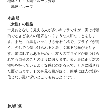
地球・月・太陽グルーブ分類
地球グループ
木越 明
（女性）の性格
一見おとなしく見える人が多いキャラですが、実は行動
的でときどき人の意表をつくような大胆なことをしま
す。また、白黒をハッキリさせる性格で、プライドが高
く、少しでも傷つけられると激しく怒る傾向がありま
す。姉御肌でもあるためか、友人のプライドが傷つけら
れても自分のことのように怒ります。表と裏に正反対の
性格を持っているような感じのある人で、ときに隠され
た面が出ます。ものを見る目が鋭く、簡単には人の話を
信じない疑い深いところもあるようです。
原嶋 凛