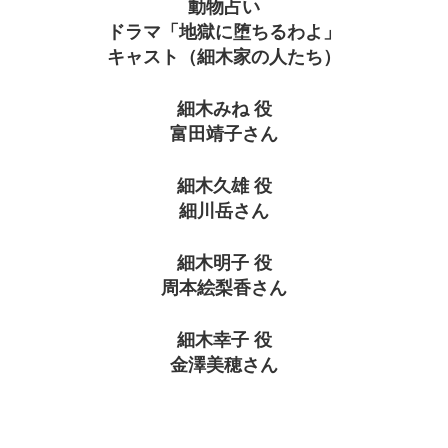
動物占い
ドラマ「地獄に堕ちるわよ」
キャスト（細木家の人たち）
細木みね 役
富田靖子さん
細木久雄 役
細川岳さん
細木明子 役
周本絵梨香さん
細木幸子 役
金澤美穂さん