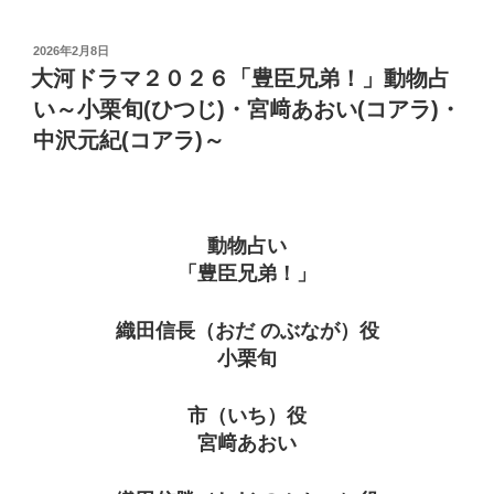
投
2026年2月8日
稿
大河ドラマ２０２６「豊臣兄弟！」動物占
日:
い～小栗旬(ひつじ)・宮﨑あおい(コアラ)・
中沢元紀(コアラ)～
動物占い
「豊臣兄弟！」
織田信長（おだ のぶなが）役
小栗旬
市（いち）役
宮﨑あおい