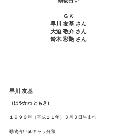
動物占い
ＧＫ
早川 友基 さん
大迫 敬介 さん
鈴木 彩艶 さん
早川 友基
（はやかわ ともき）
１９９９年（平成１１年）３月３日生まれ
動物占い60キャラ分類