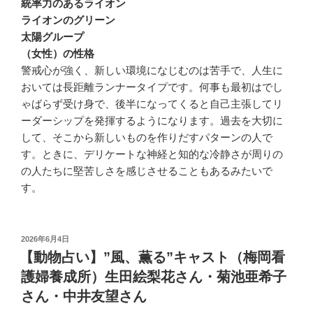
統率力のあるライオン
ライオンのグリーン
太陽グループ
（女性）の性格
警戒心が強く、新しい環境になじむのは苦手で、人生に
おいては長距離ランナータイプです。何事も最初はでし
ゃばらず受け身で、後半になってくると自己主張してリ
ーダーシップを発揮するようになります。過去を大切に
して、そこから新しいものを作りだすパターンの人で
す。ときに、デリケートな神経と知的な冷静さが周りの
の人たちに堅苦しさを感じさせることもあるみたいで
す。
投
2026年6月4日
稿
【動物占い】”風、薫る”キャスト（梅岡看
日:
護婦養成所）生田絵梨花さん・菊池亜希子
さん・中井友望さん