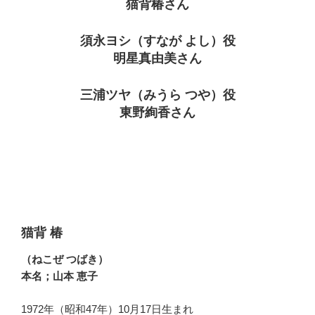
猫背椿さん
須永ヨシ（すなが よし）役
明星真由美さん
三浦ツヤ（みうら つや）役
東野絢香さん
猫背 椿
（ねこぜ つばき）
本名；山本 恵子
1972年（昭和47年）10月17日生まれ