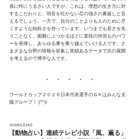
係に特にうるさい人ですが、これは、理想の生き方に対
するこだわりと、弱音を吐かない芯の強さの裏返しと言
えるでしょう。一方で、自分のことよりも人のために尽
くすような純粋さを持っています。いつまでも若さを失
うことなく、困難にぶつかるほどに普段の何倍ものパワ
ーを発揮し、あらゆる事を乗り越えていける人です。さ
まざまな分野の情報を収集し実績あるデータで次の展開
を考えるので博学な人です。
* * * * *
ワールドカップ２０２６日本代表選手のＧＫはみんな太
陽グループ！ (^^)/
投
2026年6月24日
稿
【動物占い】連続テレビ小説「風、薫る」
日: