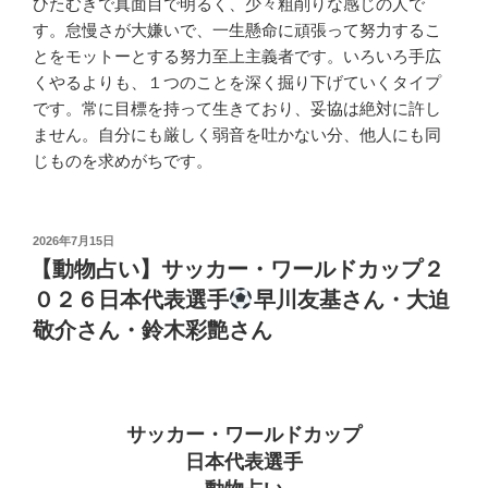
ひたむきで真面目で明るく、少々粗削りな感じの人で
す。怠慢さが大嫌いで、一生懸命に頑張って努力するこ
とをモットーとする努力至上主義者です。いろいろ手広
くやるよりも、１つのことを深く掘り下げていくタイプ
です。常に目標を持って生きており、妥協は絶対に許し
ません。自分にも厳しく弱音を吐かない分、他人にも同
じものを求めがちです。
投
2026年7月15日
稿
【動物占い】サッカー・ワールドカップ２
日:
０２６日本代表選手
早川友基さん・大迫
敬介さん・鈴木彩艶さん
サッカー・ワールドカップ
日本代表選手