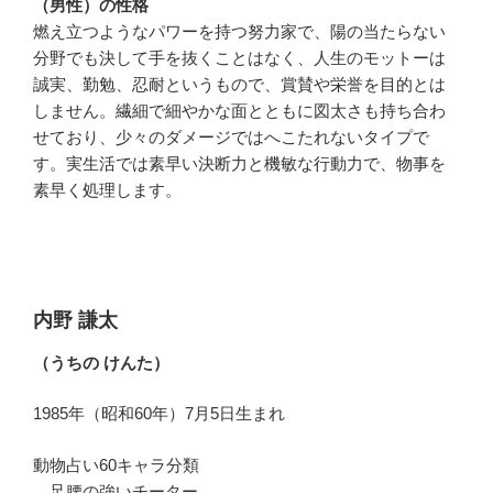
（男性）の性格
燃え立つようなパワーを持つ努力家で、陽の当たらない
分野でも決して手を抜くことはなく、人生のモットーは
誠実、勤勉、忍耐というもので、賞賛や栄誉を目的とは
しません。繊細で細やかな面とともに図太さも持ち合わ
せており、少々のダメージではへこたれないタイプで
す。実生活では素早い決断力と機敏な行動力で、物事を
素早く処理します。
内野 謙太
（うちの けんた）
1985年（昭和60年）7月5日生まれ
動物占い60キャラ分類
足腰の強いチーター