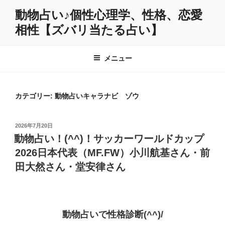
コ
動物占い♪個性心理学、性格、恋愛
ン
相性【ズバリ当たる占い】
テ
ン
ツ
メニュー
へ
ス
キ
カテゴリー:
動物占いキャラナビ ゾウ
ッ
プ
投
2026年7月20日
稿
動物占い！(^^)！サッカーワールドカップ
日:
2026日本代表（MF.FW）小川航基さん・前
田大然さん・堂安律さん
動物占いで性格診断(^^)/