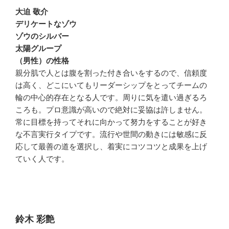
大迫 敬介
デリケートなゾウ
ゾウのシルバー
太陽グループ
（男性）の性格
親分肌で人とは腹を割った付き合いをするので、信頼度
は高く、どこにいてもリーダーシップをとってチームの
輪の中心的存在となる人です。周りに気を遣い過ぎるろ
ころも。プロ意識が高いので絶対に妥協は許しません。
常に目標を持ってそれに向かって努力をすることが好き
な不言実行タイプです。流行や世間の動きには敏感に反
応して最善の道を選択し、着実にコツコツと成果を上げ
ていく人です。
鈴木 彩艶