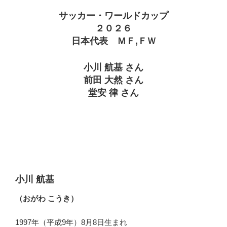
サッカー・ワールドカップ
２０２６
日本代表 ＭＦ,ＦＷ
小川 航基 さん
前田 大然 さん
堂安 律 さん
小川 航基
（おがわ こうき）
1997年（平成9年）8月8日生まれ