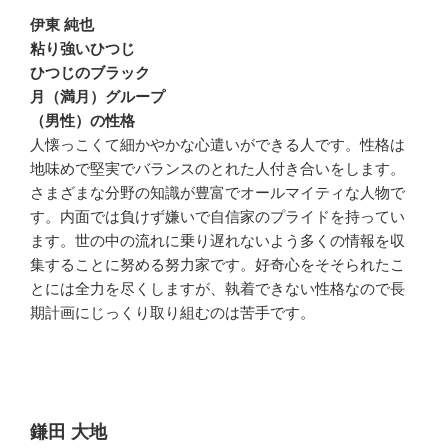
伊東 純也
粘り強いひつじ
ひつじのブラック
月（満月）グループ
（男性）の性格
人懐っこくて細かやかな心遣いができる人です。性格は
地味めで堅実でバランスのとれた人付き合いをします。
さまざまな分野の知識が豊富でオールマイティな人物で
す。内面では負けず嫌いで自信家のプライドを持ってい
ます。世の中の流れに乗り遅れないよう多くの情報を収
集することに努める努力家です。好奇心をそそられたこ
とには全力を尽くしますが、執着できない性格なので長
期計画にじっくり取り組むのは苦手です。
鎌田 大地