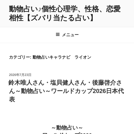
コ
動物占い♪個性心理学、性格、恋愛
ン
相性【ズバリ当たる占い】
テ
ン
ツ
メニュー
へ
ス
キ
カテゴリー:
動物占いキャラナビ ライオン
ッ
プ
投
2026年7月23日
稿
鈴木唯人さん・塩貝健人さん・後藤啓介さ
日:
ん～動物占い～ワールドカップ2026日本代
表
～動物占い～