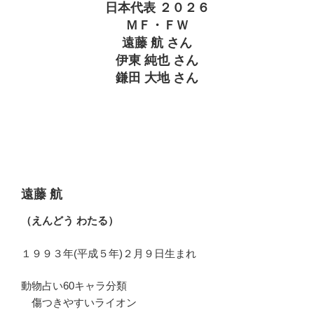
日本代表 ２０２６
ＭＦ・ＦＷ
遠藤 航 さん
伊東 純也 さん
鎌田 大地 さん
遠藤 航
（えんどう わたる）
１９９３年(平成５年)２月９日生まれ
動物占い60キャラ分類
傷つきやすいライオン