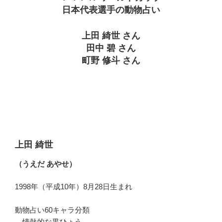
日本代表選手の動物占い
上田 綺世 さん
田中 碧 さん
町野 修斗 さん
上田 綺世
（うえだ あやせ）
1998年（平成10年）8月28日生まれ
動物占い60キャラ分類
情熱的な黒ひょう