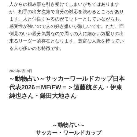
人からの頼み事を引き受けてしまいがちではあります
が、相手の出方次第で自分の対応を決めるところがあり
ます。人と仲良くやるのがモットーとしていながらも、
感受性が強いので人の好き嫌いが激しいです。ただ、面
倒見のいい親分気質なので周りの人に細かい気配りの出
来るリーダー的存在となります。豊富な人脈を持ってい
る人が多いのも特徴です。
投
2026年7月19日
稿
～動物占い～サッカーワールドカップ日本
日:
代表2026＝MF/FW＝＞遠藤航さん・伊東
純也さん・鎌田大地さん
～動物占い～
サッカー・ワールドカップ