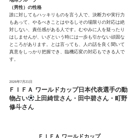
（男性）の性格
誰に対してもハッキリものを言う人で、決断力や実行力
もあって、やるべきことはやるしその場限りの対応は絶
対しない、責任感がある人です。むやみに人を疑ったり
はしませんが、いざという時には一歩も引かない頑固な
ところがあります。とは言っても、人の話を良く聞いて
真意をしっかり把握でき、臨機応変の対応もできる人で
す。
投
2026年7月21日
稿
ＦＩＦＡ ワールドカップ日本代表選手の動
日:
物占い
上田綺世さん・田中碧さん・町野
修斗さん
ＦＩＦＡ ワールドカップ