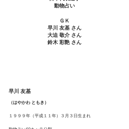
動物占い
ＧＫ
早川 友基 さん
大迫 敬介 さん
鈴木 彩艶 さん
早川 友基
（はやかわ ともき）
１９９９年（平成１１年）３月３日生まれ