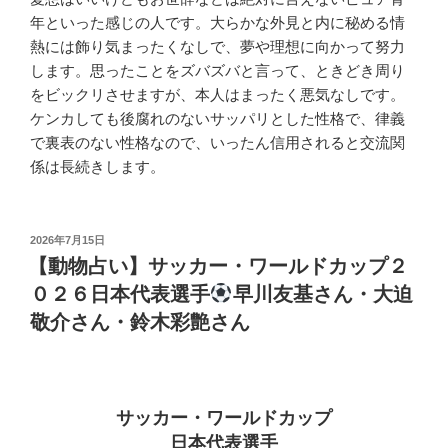
年といった感じの人です。大らかな外見と内に秘める情
熱には飾り気まったくなしで、夢や理想に向かって努力
します。思ったことをズバズバと言って、ときどき周り
をビックリさせますが、本人はまったく悪気なしです。
ケンカしても後腐れのないサッパリとした性格で、律義
で裏表のない性格なので、いったん信用されると交流関
係は長続きします。
投
2026年7月15日
稿
【動物占い】サッカー・ワールドカップ２
日:
０２６日本代表選手
早川友基さん・大迫
敬介さん・鈴木彩艶さん
サッカー・ワールドカップ
日本代表選手