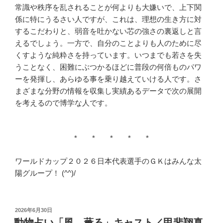
常識や秩序を乱されることが何よりも大嫌いで、上下関
係に特にうるさい人ですが、これは、理想の生き方に対
するこだわりと、弱音を吐かない芯の強さの裏返しと言
えるでしょう。一方で、自分のことよりも人のために尽
くすような純粋さを持っています。いつまでも若さを失
うことなく、困難にぶつかるほどに普段の何倍ものパワ
ーを発揮し、あらゆる事を乗り越えていける人です。さ
まざまな分野の情報を収集し実績あるデータで次の展開
を考えるので博学な人です。
* * * * *
ワールドカップ２０２６日本代表選手のＧＫはみんな太
陽グループ！ (^^)/
投
2026年6月30日
稿
動物占い「風、薫る」キャスト／甲斐翔真