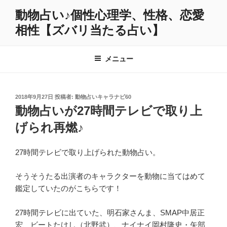
コ
動物占い♪個性心理学、性格、恋愛
ン
相性【ズバリ当たる占い】
テ
ン
ツ
メニュー
へ
ス
キ
投
2018年9月27日
投稿者:
動物占いキャラナビ60
ッ
稿
動物占いが27時間テレビで取り上
プ
日:
げられ再燃♪
27時間テレビで取り上げられた動物占い。
そうそうたる出演者のキャラクターを動物に当てはめて
鑑定していたのがこちらです！
27時間テレビに出ていた、明石家さんま、SMAP中居正
宏、ビートたけし（北野武）、ナイナイ岡村隆史・矢部