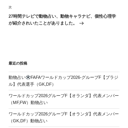
ゲ
次
次
の
ー
27時間テレビで動物占い、動物キャラナビ、個性心理学
投
シ
が紹介されいたことがありました。
稿
ョ
ン
最近の投稿
動物占い
FAFAワールドカップ2026-グループF【ブラジ
ル】代表選手（GK,DF）
ワールドカップ2026グループF【オランダ】代表メンバー
（MF,FW）動物占い
ワールドカップ2026グループF【オランダ】代表メンバー
（GK,DF）動物占い