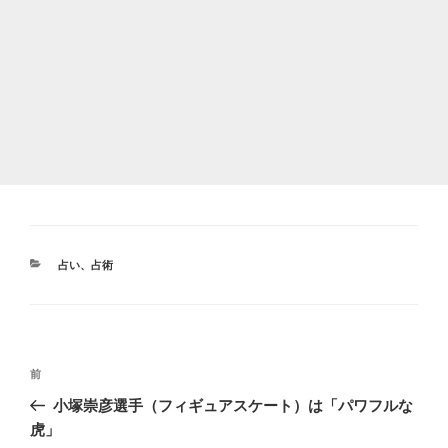
カ
占い、占術
テ
ゴ
リ
ー
投
前
前
稿
の
小塚崇彦選手（フィギュアスケート）は「パワフルな
ナ
投
虎」
ビ
稿