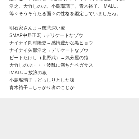
浩之、大竹しのぶ、小島瑠璃子、青木裕子、IMALU、
等々そうそうたる面々の性格を鑑定していましたね。
明石家さんま→慈悲深い虎
SMAP中居正宏→デリケートなゾウ
ナイナイ岡村隆史→感情豊かな黒ヒョウ
ナイナイ矢部浩之→デリケートなゾウ
ビートたけし（北野武）→気分屋の猿
大竹しのぶ・・・波乱に満ちたペガサス
IMALU→放浪の狼
小島瑠璃子→どっしりとした猿
青木裕子→しっかり者のこじか