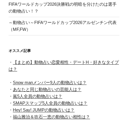
FIFAワールドカップ2026決勝戦の明暗を分けたのは選手
の動物占い！？
～動物占い～FIFAワールドカップ2026アルゼンチン代表
（MF,FW）
オススメ記事
・
【まとめ】動物占い恋愛相性・デートH・好きなタイプ
は？
・
Snow manメンバー9人の動物占いは？
・
あなたと同じ動物占いの芸能人は？
・
嵐5人全員の動物占いは？
・
SMAPスマップ5人全員の動物占いは？
・
Hey! Say! JUMPの動物占いは？
・
福山雅治＆吹石一恵の動物占い相性は？