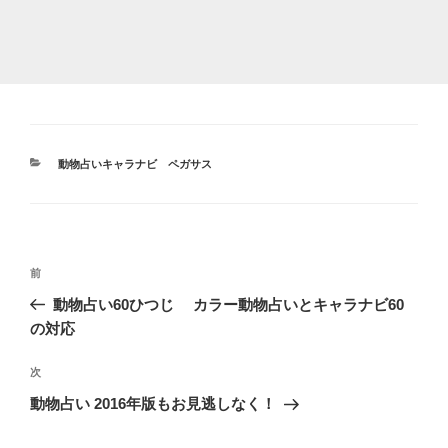
カ
動物占いキャラナビ ペガサス
テ
ゴ
リ
ー
投
前
前
稿
の
動物占い60ひつじ カラー動物占いとキャラナビ60
ナ
投
の対応
ビ
稿
ゲ
次
次
の
ー
動物占い 2016年版もお見逃しなく！
投
シ
稿