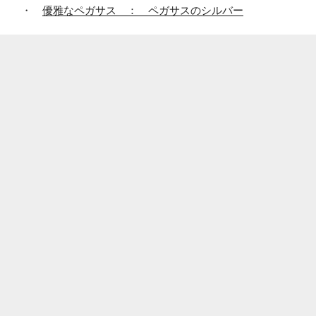
・
優雅なペガサス ： ペガサスのシルバー