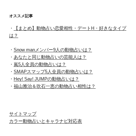
オススメ記事
・
【まとめ】動物占い恋愛相性・デートH・好きなタイプ
は？
・
Snow manメンバー9人の動物占いは？
・
あなたと同じ動物占いの芸能人は？
・
嵐5人全員の動物占いは？
・
SMAPスマップ5人全員の動物占いは？
・
Hey! Say! JUMPの動物占いは？
・
福山雅治＆吹石一恵の動物占い相性は？
サイトマップ
カラー動物占いとキャラナビ対応表