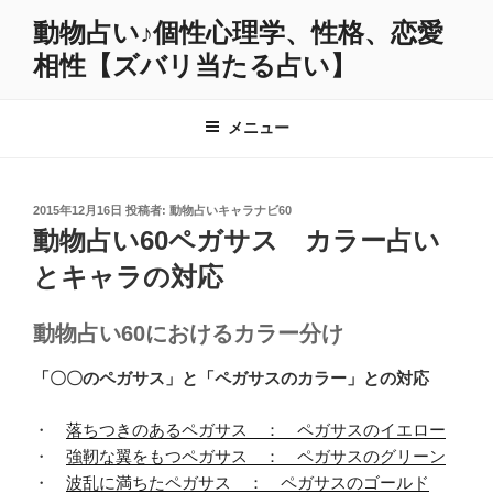
コ
動物占い♪個性心理学、性格、恋愛
ン
相性【ズバリ当たる占い】
テ
ン
ツ
メニュー
へ
ス
キ
投
2015年12月16日
投稿者:
動物占いキャラナビ60
ッ
稿
動物占い60ペガサス カラー占い
プ
日:
とキャラの対応
動物占い60におけるカラー分け
「〇〇のペガサス」と「ペガサスのカラー」との対応
・
落ちつきのあるペガサス ： ペガサスのイエロー
・
強靭な翼をもつペガサス ： ペガサスのグリーン
・
波乱に満ちたペガサス ： ペガサスのゴールド