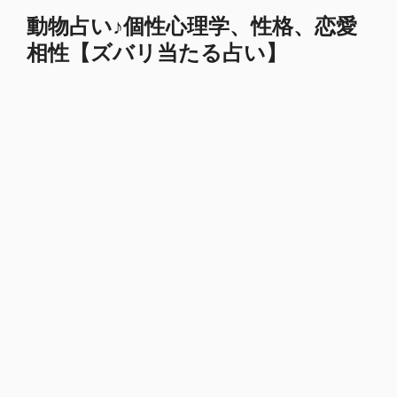
コ
動物占い♪個性心理学、性格、恋愛
ン
相性【ズバリ当たる占い】
テ
ン
ツ
へ
ス
キ
ッ
プ