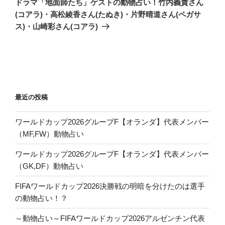
ー
ドラマ「地面師たち」ゲストの動物占い！竹内義貴さん
投
シ
(コアラ)・高松綾香さん(たぬき)・片野晴道さん(ペガサ
稿
ス)・山崎彩さん(コアラ)
ョ
ン
最近の投稿
ワールドカップ2026グループF【オランダ】代表メンバー
（MF,FW）動物占い
ワールドカップ2026グループF【オランダ】代表メンバー
（GK,DF）動物占い
FIFAワールドカップ2026決勝戦の明暗を分けたのは選手
の動物占い！？
～動物占い～FIFAワールドカップ2026アルゼンチン代表