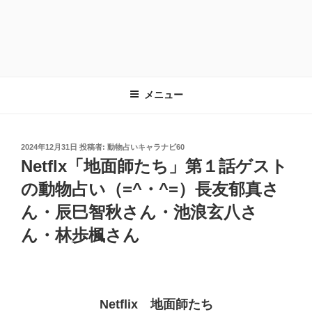
メニュー
投
2024年12月31日
投稿者:
動物占いキャラナビ60
稿
Netflx「地面師たち」第１話ゲスト
日:
の動物占い（=^・^=）長友郁真さ
ん・辰巳智秋さん・池浪玄八さ
ん・林歩楓さん
Netflix 地面師たち