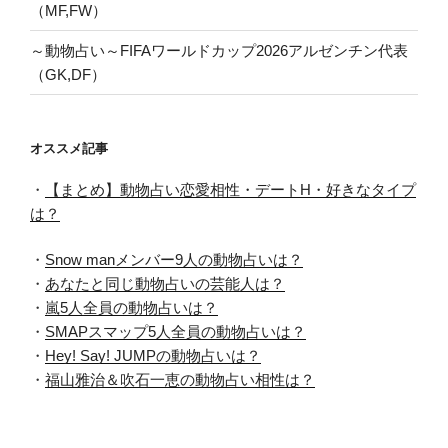
（MF,FW）
～動物占い～FIFAワールドカップ2026アルゼンチン代表
（GK,DF）
オススメ記事
・
【まとめ】動物占い恋愛相性・デートH・好きなタイプ
は？
・
Snow manメンバー9人の動物占いは？
・
あなたと同じ動物占いの芸能人は？
・
嵐5人全員の動物占いは？
・
SMAPスマップ5人全員の動物占いは？
・
Hey! Say! JUMPの動物占いは？
・
福山雅治＆吹石一恵の動物占い相性は？