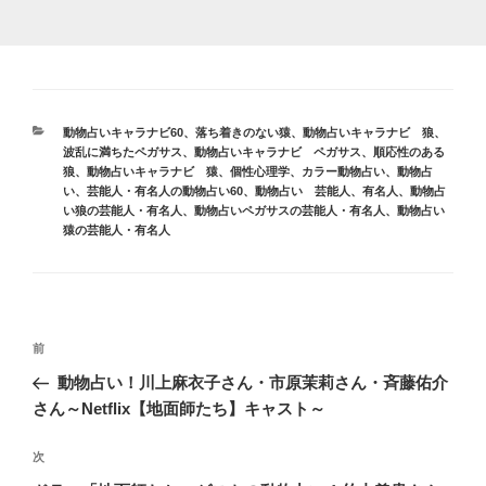
カ
動物占いキャラナビ60
、
落ち着きのない猿
、
動物占いキャラナビ 狼
、
テ
波乱に満ちたペガサス
、
動物占いキャラナビ ペガサス
、
順応性のある
ゴ
狼
、
動物占いキャラナビ 猿
、
個性心理学
、
カラー動物占い
、
動物占
リ
い
、
芸能人・有名人の動物占い60
、
動物占い 芸能人、有名人
、
動物占
ー
い狼の芸能人・有名人
、
動物占いペガサスの芸能人・有名人
、
動物占い
猿の芸能人・有名人
投
前
前
稿
の
動物占い！川上麻衣子さん・市原茉莉さん・斉藤佑介
ナ
投
さん～Netflix【地面師たち】キャスト～
ビ
稿
ゲ
次
次
の