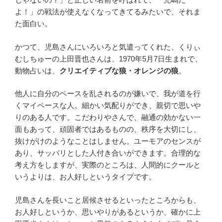
よ！」の戦法が使えなくなってきてるみたいで、それま
た面白い。
かつて、児島さんにいろいろと気遣ってくれた、くりぃ
むしちゅーの上田晋也さんは、1970年5月7日生まれで、
動物占いは、
クリエイティブな狼・オレンジの狼
。
他人に自分のペースを乱されるのが嫌いで、我が道を行
くマイペースな人。細かい気配りができ、親切で思いや
りのある人です。こだわりやさんで、融通の効かない一
面もあって、頑固者ではあるものの、秩序を大切にし、
抜けがけのようなことはしません。ユーモアのセンスが
あり、サッパリとした人付き合いができます。合理的な
考え方をしますが、実際のところは、人間的にクールと
いうよりは、お人好しというタイプです。
児島さんを長いこと居候させるといったところからも、
お人好しというか、思いやりがあるというか、確かに上