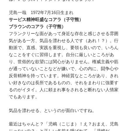
児島一哉 1972年7月16日生まれ
サービス精神旺盛なコアラ（子守熊）
ブラウンのコアラ（子守熊）
フランクリーな面があって身近な存在と感じさせる雰囲
気がある一方、気品を漂わせる人です（あれ！？）。行
動派で、直感、実践を重視し、要領も良いので、いろん
なことをすぐに習得します。自分に厳しいところがあ
り、世俗的な欲望には関心がありません。権威主義や筋
が通っていないことなどが嫌いで、心の内に、闘争心や
反骨精神を持っています。神経質なところがあり、きれ
い好きなのは長所であるものの、それをまわりに強要す
るのがイタイ。人に頼まれ事をされると断れない人情家
でもあります。
気品を漂わせる、というのが面白いですね。
最近はちゃんと？「児嶋（こじま）！え？おまえ、児島
じゃないの？」と正しい名前を呼ばれて、「児嶋だ