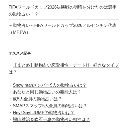
FIFAワールドカップ2026決勝戦の明暗を分けたのは選手
の動物占い！？
～動物占い～FIFAワールドカップ2026アルゼンチン代表
（MF,FW）
オススメ記事
・
【まとめ】動物占い恋愛相性・デートH・好きなタイプ
は？
・
Snow manメンバー9人の動物占いは？
・
あなたと同じ動物占いの芸能人は？
・
嵐5人全員の動物占いは？
・
SMAPスマップ5人全員の動物占いは？
・
Hey! Say! JUMPの動物占いは？
・
福山雅治＆吹石一恵の動物占い相性は？