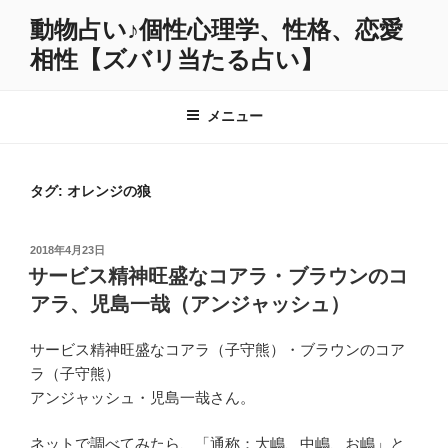
コ
動物占い♪個性心理学、性格、恋愛
ン
相性【ズバリ当たる占い】
テ
ン
ツ
メニュー
へ
ス
キ
タグ:
オレンジの狼
ッ
プ
投
2018年4月23日
稿
サービス精神旺盛なコアラ・ブラウンのコ
日:
アラ、児島一哉（アンジャッシュ）
サービス精神旺盛なコアラ（子守熊）・ブラウンのコア
ラ（子守熊）
アンジャッシュ・児島一哉さん。
ネットで調べてみたら、「通称：大嶋、中嶋、お嶋」と