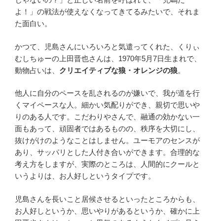
よ！」の戦法が使えなくなってきてるみたいで、それま
た面白い。
かつて、児島さんにいろいろと気遣ってくれた、くりぃ
むしちゅーの上田晋也さんは、1970年5月7日生まれで、
動物占いは、
クリエイティブな狼・オレンジの狼
。
他人に自分のペースを乱されるのが嫌いで、我が道を行
くマイペースな人。細かい気配りができ、親切で思いや
りのある人です。こだわりやさんで、融通の効かない一
面もあって、頑固者ではあるものの、秩序を大切にし、
抜けがけのようなことはしません。ユーモアのセンスが
あり、サッパリとした人付き合いができます。合理的な
考え方をしますが、実際のところは、人間的にクールと
いうよりは、お人好しというタイプです。
児島さんを長いこと居候させるといったところからも、
お人好しというか、思いやりがあるというか、確かに上