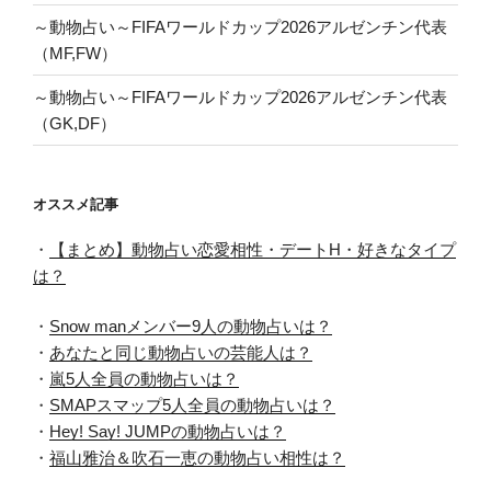
～動物占い～FIFAワールドカップ2026アルゼンチン代表
（MF,FW）
～動物占い～FIFAワールドカップ2026アルゼンチン代表
（GK,DF）
オススメ記事
・
【まとめ】動物占い恋愛相性・デートH・好きなタイプ
は？
・
Snow manメンバー9人の動物占いは？
・
あなたと同じ動物占いの芸能人は？
・
嵐5人全員の動物占いは？
・
SMAPスマップ5人全員の動物占いは？
・
Hey! Say! JUMPの動物占いは？
・
福山雅治＆吹石一恵の動物占い相性は？