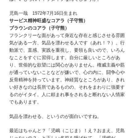
児島一哉 1972年7月16日生まれ
サービス精神旺盛なコアラ（子守熊）
ブラウンのコアラ（子守熊）
フランクリーな面があって身近な存在と感じさせる雰囲
気がある一方、気品を漂わせる人です（あれ！？）。行
動派で、直感、実践を重視し、要領も良いので、いろん
なことをすぐに習得します。自分に厳しいところがあ
り、世俗的な欲望には関心がありません。権威主義や筋
が通っていないことなどが嫌いで、心の内に、闘争心や
反骨精神を持っています。神経質なところがあり、きれ
い好きなのは長所であるものの、それをまわりに強要す
るのがイタイ。人に頼まれ事をされると断れない人情家
でもあります。
気品を漂わせる、というのが面白いですね。
最近はちゃんと？「児嶋（こじま）！え？おまえ、児島
じゃないの？」と正しい名前を呼ばれて、「児嶋だ