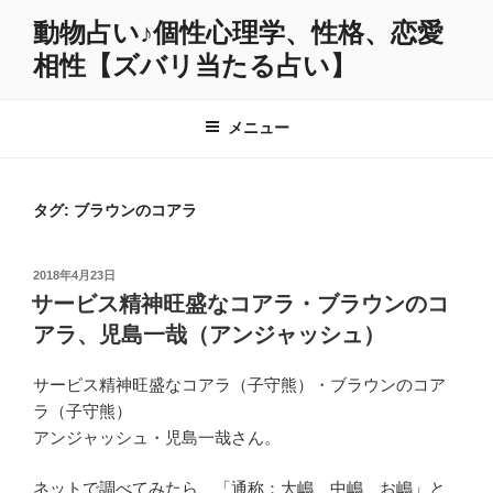
コ
動物占い♪個性心理学、性格、恋愛
ン
相性【ズバリ当たる占い】
テ
ン
ツ
メニュー
へ
ス
キ
タグ:
ブラウンのコアラ
ッ
プ
投
2018年4月23日
稿
サービス精神旺盛なコアラ・ブラウンのコ
日:
アラ、児島一哉（アンジャッシュ）
サービス精神旺盛なコアラ（子守熊）・ブラウンのコア
ラ（子守熊）
アンジャッシュ・児島一哉さん。
ネットで調べてみたら、「通称：大嶋、中嶋、お嶋」と