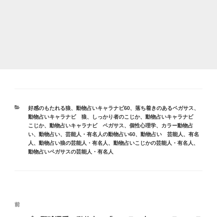
カ
好感のもたれる狼
、
動物占いキャラナビ60
、
落ち着きのあるペガサス
、
テ
動物占いキャラナビ 狼
、
しっかり者のこじか
、
動物占いキャラナビ
ゴ
こじか
、
動物占いキャラナビ ペガサス
、
個性心理学
、
カラー動物占
リ
い
、
動物占い
、
芸能人・有名人の動物占い60
、
動物占い 芸能人、有名
ー
人
、
動物占い狼の芸能人・有名人
、
動物占いこじかの芸能人・有名人
、
動物占いペガサスの芸能人・有名人
投
前
前
稿
の