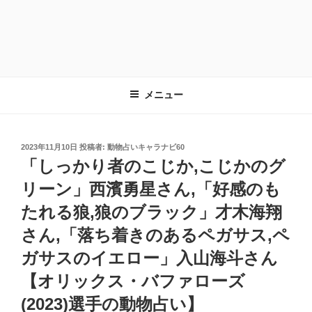
メニュー
投
2023年11月10日
投稿者:
動物占いキャラナビ60
稿
「しっかり者のこじか,こじかのグ
日:
リーン」西濱勇星さん,「好感のも
たれる狼,狼のブラック」才木海翔
さん,「落ち着きのあるペガサス,ペ
ガサスのイエロー」入山海斗さん
【オリックス・バファローズ
(2023)選手の動物占い】