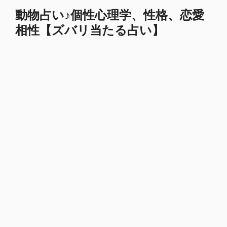
コ
動物占い♪個性心理学、性格、恋愛
ン
相性【ズバリ当たる占い】
テ
ン
ツ
へ
ス
キ
ッ
プ