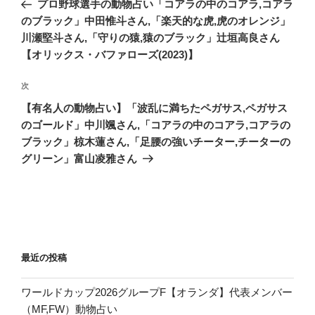
プロ野球選手の動物占い「コアラの中のコアラ,コアラ
ナ
投
のブラック」中田惟斗さん,「楽天的な虎,虎のオレンジ」
ビ
稿
川瀬堅斗さん,「守りの猿,猿のブラック」辻垣高良さん
ゲ
【オリックス・バファローズ(2023)】
ー
次
次
シ
の
【有名人の動物占い】「波乱に満ちたペガサス,ペガサス
ョ
投
のゴールド」中川颯さん,「コアラの中のコアラ,コアラの
ン
稿
ブラック」椋木蓮さん,「足腰の強いチーター,チーターの
グリーン」富山凌雅さん
最近の投稿
ワールドカップ2026グループF【オランダ】代表メンバー
（MF,FW）動物占い