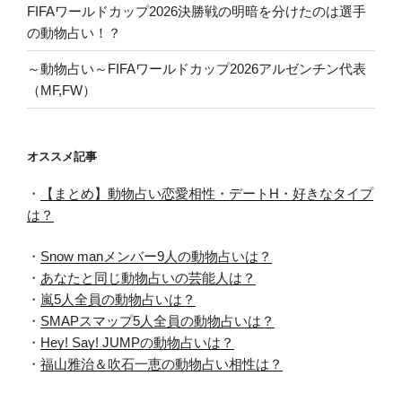
FIFAワールドカップ2026決勝戦の明暗を分けたのは選手
の動物占い！？
～動物占い～FIFAワールドカップ2026アルゼンチン代表
（MF,FW）
オススメ記事
・
【まとめ】動物占い恋愛相性・デートH・好きなタイプ
は？
・
Snow manメンバー9人の動物占いは？
・
あなたと同じ動物占いの芸能人は？
・
嵐5人全員の動物占いは？
・
SMAPスマップ5人全員の動物占いは？
・
Hey! Say! JUMPの動物占いは？
・
福山雅治＆吹石一恵の動物占い相性は？