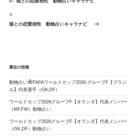
狼との恋愛相性 動物占いキャラナビ
ナ
投
ビ
稿
次
次
ゲ
の
猿との恋愛相性 動物占いキャラナビ
投
ー
稿
シ
ョ
ン
最近の投稿
動物占い
FAFAワールドカップ2026-グループF【ブラジ
ル】代表選手（GK,DF）
ワールドカップ2026グループF【オランダ】代表メンバー
（MF,FW）動物占い
ワールドカップ2026グループF【オランダ】代表メンバー
（GK,DF）動物占い