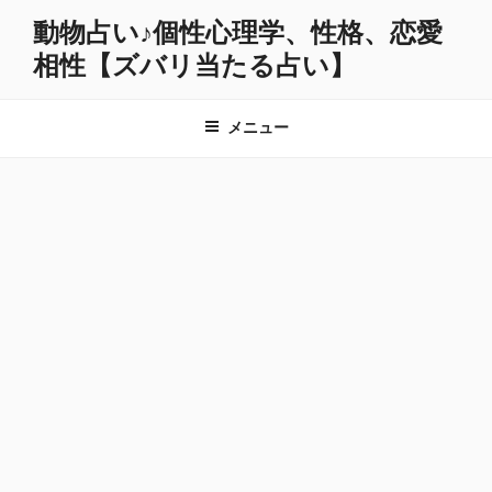
コ
動物占い♪個性心理学、性格、恋愛
ン
相性【ズバリ当たる占い】
テ
ン
ツ
メニュー
へ
ス
キ
ッ
プ