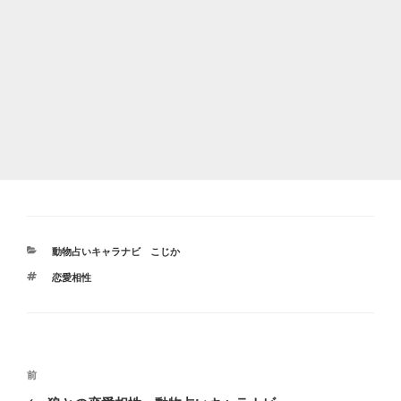
カ
動物占いキャラナビ こじか
テ
タ
恋愛相性
ゴ
グ
リ
ー
投
前
前
稿
の