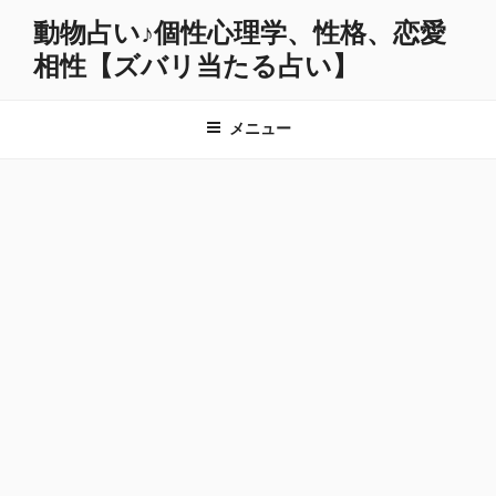
コ
動物占い♪個性心理学、性格、恋愛
ン
相性【ズバリ当たる占い】
テ
ン
ツ
メニュー
へ
ス
キ
ッ
プ