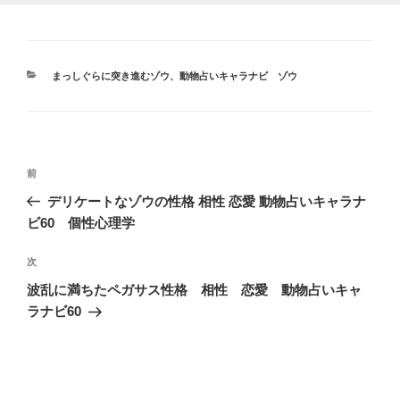
カ
まっしぐらに突き進むゾウ
、
動物占いキャラナビ ゾウ
テ
ゴ
リ
ー
投
前
前
稿
の
デリケートなゾウの性格 相性 恋愛 動物占いキャラナ
ナ
投
ビ60 個性心理学
ビ
稿
ゲ
次
次
の
ー
波乱に満ちたペガサス性格 相性 恋愛 動物占いキャ
投
シ
ラナビ60
稿
ョ
ン