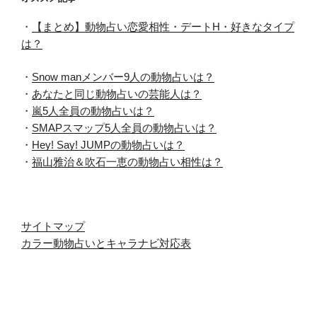
・
【まとめ】動物占い恋愛相性・デートH・好きなタイプ
は？
・
Snow manメンバー9人の動物占いは？
・
あなたと同じ動物占いの芸能人は？
・
嵐5人全員の動物占いは？
・
SMAPスマップ5人全員の動物占いは？
・
Hey! Say! JUMPの動物占いは？
・
福山雅治＆吹石一恵の動物占い相性は？
サイトマップ
カラー動物占いとキャラナビ対応表