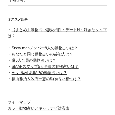
（MF,FW）
オススメ記事
・
【まとめ】動物占い恋愛相性・デートH・好きなタイプ
は？
・
Snow manメンバー9人の動物占いは？
・
あなたと同じ動物占いの芸能人は？
・
嵐5人全員の動物占いは？
・
SMAPスマップ5人全員の動物占いは？
・
Hey! Say! JUMPの動物占いは？
・
福山雅治＆吹石一恵の動物占い相性は？
サイトマップ
カラー動物占いとキャラナビ対応表