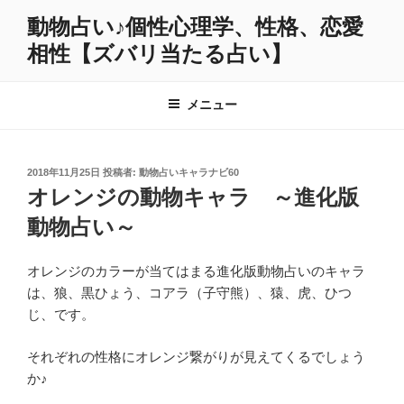
コ
動物占い♪個性心理学、性格、恋愛
ン
相性【ズバリ当たる占い】
テ
ン
ツ
メニュー
へ
ス
キ
投
2018年11月25日
投稿者:
動物占いキャラナビ60
ッ
稿
オレンジの動物キャラ ～進化版
プ
日:
動物占い～
オレンジのカラーが当てはまる進化版動物占いのキャラ
は、狼、黒ひょう、コアラ（子守熊）、猿、虎、ひつ
じ、です。
それぞれの性格にオレンジ繋がりが見えてくるでしょう
か♪