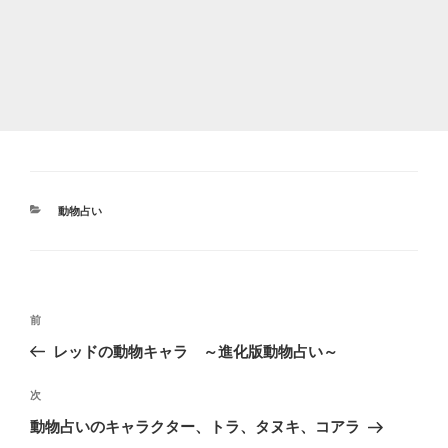
カ
動物占い
テ
ゴ
リ
ー
投
前
前
稿
の
レッドの動物キャラ ～進化版動物占い～
ナ
投
ビ
稿
次
次
ゲ
の
動物占いのキャラクター、トラ、タヌキ、コアラ
投