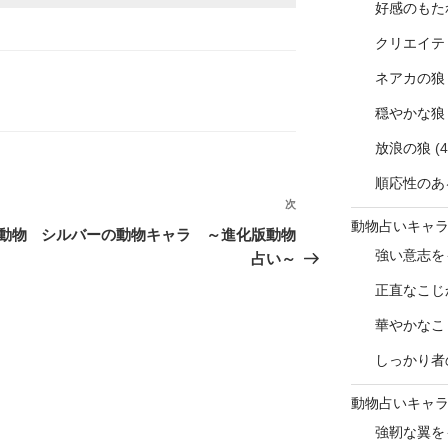
好感のもた
クリエイテ
ネアカの狼
穏やかな狼
放浪の狼
(4
順応性のあ
次
次
動物占いキャ
の
動物
シルバーの動物キャラ ～進化版動物
投
強い意志を
占い～
稿
正直なこじ
華やかなこ
しっかり者
動物占いキャ
強靭な翼を