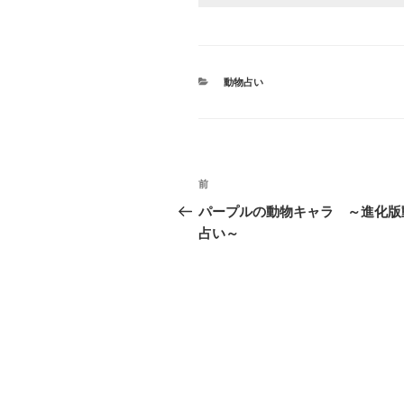
カ
動物占い
テ
ゴ
リ
ー
投
前
前
稿
の
パープルの動物キャラ ～進化版
投
占い～
ナ
稿
ビ
ゲ
ー
シ