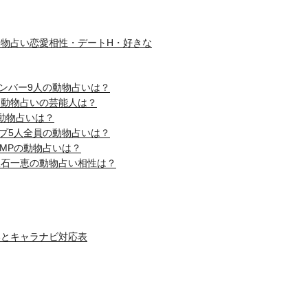
物占い恋愛相性・デートH・好きな
nメンバー9人の動物占いは？
じ動物占いの芸能人は？
動物占いは？
ップ5人全員の動物占いは？
! JUMPの動物占いは？
吹石一恵の動物占い相性は？
いとキャラナビ対応表