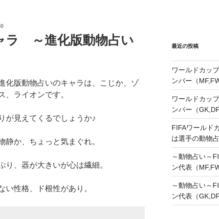
0
ャラ ～進化版動物占い
最近の投稿
ワールドカップ
ンバー（MF,
進化版動物占いのキャラは、こじか、ゾ
ス、ライオンです。
ワールドカップ
ンバー（GK,D
りが見えてくるでしょうか♪
FIFAワールド
は選手の動物
物静か、ちょっと気まぐれ。
～動物占い～FI
ぷり、器が大きいが心は繊細。
ン代表（MF,F
～動物占い～FI
ない性格、ド根性があり。
ン代表（GK,D