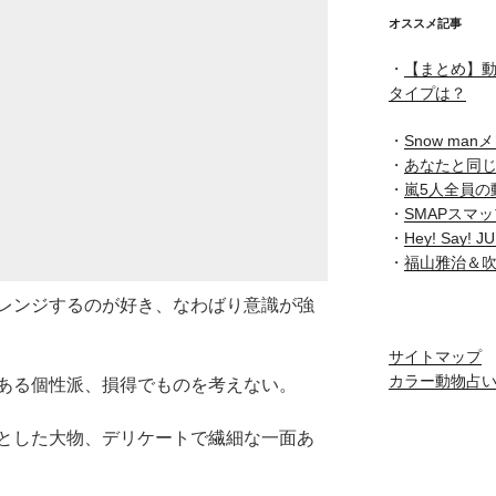
オススメ記事
・
【まとめ】動
タイプは？
・
Snow ma
・
あなたと同
・
嵐5人全員の
・
SMAPスマ
・
Hey! Say
・
福山雅治＆
レンジするのが好き、なわばり意識が強
サイトマップ
カラー動物占
ある個性派、損得でものを考えない。
とした大物、デリケートで繊細な一面あ