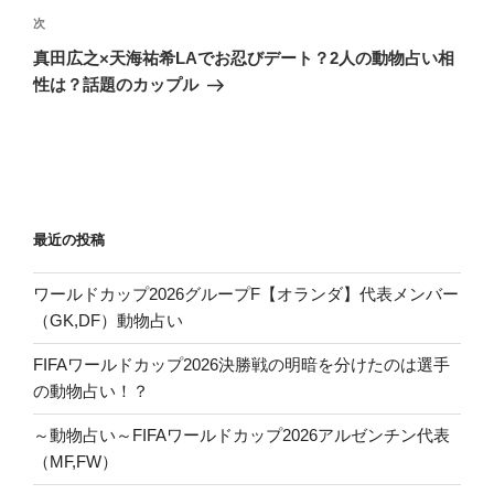
ゲ
次
次
の
ー
真田広之×天海祐希LAでお忍びデート？2人の動物占い相
投
シ
性は？話題のカップル
稿
ョ
ン
最近の投稿
ワールドカップ2026グループF【オランダ】代表メンバー
（GK,DF）動物占い
FIFAワールドカップ2026決勝戦の明暗を分けたのは選手
の動物占い！？
～動物占い～FIFAワールドカップ2026アルゼンチン代表
（MF,FW）