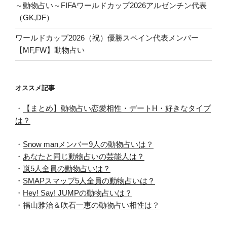
～動物占い～FIFAワールドカップ2026アルゼンチン代表
（GK,DF）
ワールドカップ2026（祝）優勝スペイン代表メンバー
【MF,FW】動物占い
オススメ記事
・
【まとめ】動物占い恋愛相性・デートH・好きなタイプ
は？
・
Snow manメンバー9人の動物占いは？
・
あなたと同じ動物占いの芸能人は？
・
嵐5人全員の動物占いは？
・
SMAPスマップ5人全員の動物占いは？
・
Hey! Say! JUMPの動物占いは？
・
福山雅治＆吹石一恵の動物占い相性は？